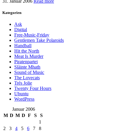
31. Januar 2006
Read more
Kategorien
Ask
Digital
Free-Music-Friday
Gentlemen Take Polaroids
Handball
Hit the North
Meat Is Murder
Piratenpartei
Slàinte Mhath
Sound of Music
The Lovecats
Trés Jolie
Twenty Four Hours
Ubuntu
WordPress
Januar 2006
M
D
M
D
F
S
S
1
2
3
4
5
6
7
8