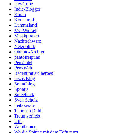
Hey Tube
Indie-Blogger
Karan
Konsumpf
Lummaland
MC Winkel
Musikpiraten
Nachtschwarz
Netzpolitik
Otranto-Archive
pantoffelpunk
PenZiuM
PenzWeb
Recent music heroes
rowis Blog
Soundblog
Spontis
Spreeblick
Sven Scholz
thafaker.de
Thorsten Dahl
Traumverliebt
Ulf.
Webthemen
Wo die Spinne mit dem Tofu tanzt