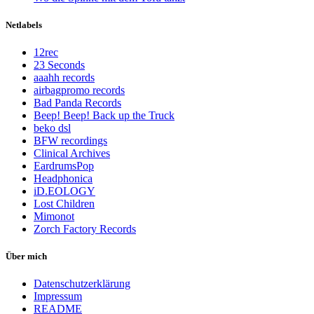
Netlabels
12rec
23 Seconds
aaahh records
airbagpromo records
Bad Panda Records
Beep! Beep! Back up the Truck
beko dsl
BFW recordings
Clinical Archives
EardrumsPop
Headphonica
iD.EOLOGY
Lost Children
Mimonot
Zorch Factory Records
Über mich
Datenschutzerklärung
Impressum
README