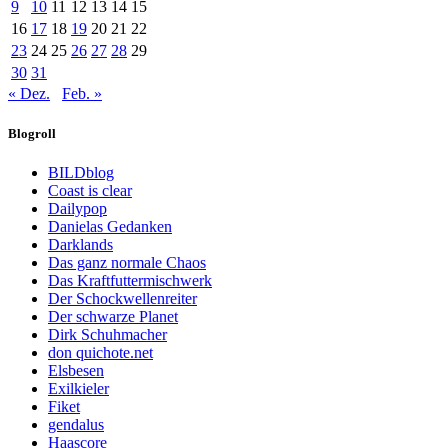
9
10
11
12
13
14
15
16
17
18
19
20
21
22
23
24
25
26
27
28
29
30
31
« Dez.
Feb. »
Blogroll
BILDblog
Coast is clear
Dailypop
Danielas Gedanken
Darklands
Das ganz normale Chaos
Das Kraftfuttermischwerk
Der Schockwellenreiter
Der schwarze Planet
Dirk Schuhmacher
don quichote.net
Elsbesen
Exilkieler
Fiket
gendalus
Haascore