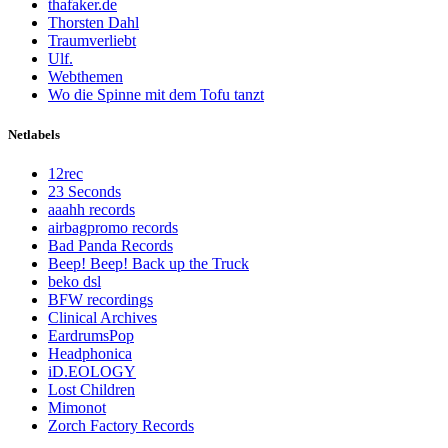
thafaker.de
Thorsten Dahl
Traumverliebt
Ulf.
Webthemen
Wo die Spinne mit dem Tofu tanzt
Netlabels
12rec
23 Seconds
aaahh records
airbagpromo records
Bad Panda Records
Beep! Beep! Back up the Truck
beko dsl
BFW recordings
Clinical Archives
EardrumsPop
Headphonica
iD.EOLOGY
Lost Children
Mimonot
Zorch Factory Records