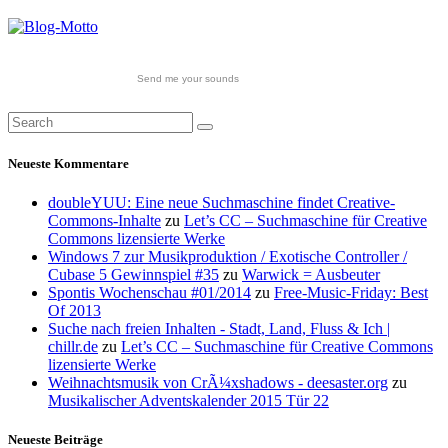
Send me your sounds
Neueste Kommentare
doubleYUU: Eine neue Suchmaschine findet Creative-
Commons-Inhalte
zu
Let’s CC – Suchmaschine für Creative
Commons lizensierte Werke
Windows 7 zur Musikproduktion / Exotische Controller /
Cubase 5 Gewinnspiel #35
zu
Warwick = Ausbeuter
Spontis Wochenschau #01/2014
zu
Free-Music-Friday: Best
Of 2013
Suche nach freien Inhalten - Stadt, Land, Fluss & Ich |
chillr.de
zu
Let’s CC – Suchmaschine für Creative Commons
lizensierte Werke
Weihnachtsmusik von CrÃ¼xshadows - deesaster.org
zu
Musikalischer Adventskalender 2015 Tür 22
Neueste Beiträge