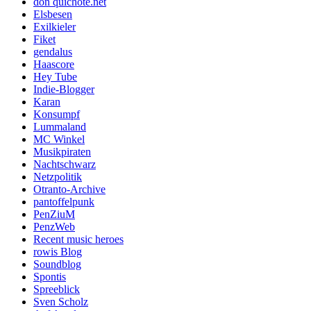
don quichote.net
Elsbesen
Exilkieler
Fiket
gendalus
Haascore
Hey Tube
Indie-Blogger
Karan
Konsumpf
Lummaland
MC Winkel
Musikpiraten
Nachtschwarz
Netzpolitik
Otranto-Archive
pantoffelpunk
PenZiuM
PenzWeb
Recent music heroes
rowis Blog
Soundblog
Spontis
Spreeblick
Sven Scholz