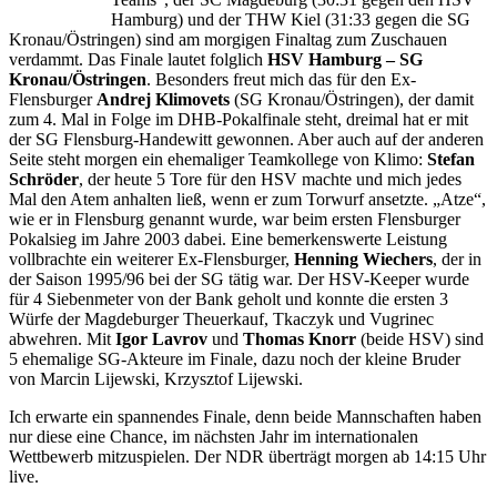
Hamburg) und der THW Kiel (31:33 gegen die SG
Kronau/Östringen) sind am morgigen Finaltag zum Zuschauen
verdammt. Das Finale lautet folglich
HSV Hamburg – SG
Kronau/Östringen
. Besonders freut mich das für den Ex-
Flensburger
Andrej Klimovets
(SG Kronau/Östringen), der damit
zum 4. Mal in Folge im DHB-Pokalfinale steht, dreimal hat er mit
der SG Flensburg-Handewitt gewonnen. Aber auch auf der anderen
Seite steht morgen ein ehemaliger Teamkollege von Klimo:
Stefan
Schröder
, der heute 5 Tore für den HSV machte und mich jedes
Mal den Atem anhalten ließ, wenn er zum Torwurf ansetzte. „Atze“,
wie er in Flensburg genannt wurde, war beim ersten Flensburger
Pokalsieg im Jahre 2003 dabei. Eine bemerkenswerte Leistung
vollbrachte ein weiterer Ex-Flensburger,
Henning Wiechers
, der in
der Saison 1995/96 bei der SG tätig war. Der HSV-Keeper wurde
für 4 Siebenmeter von der Bank geholt und konnte die ersten 3
Würfe der Magdeburger Theuerkauf, Tkaczyk und Vugrinec
abwehren. Mit
Igor Lavrov
und
Thomas Knorr
(beide HSV) sind
5 ehemalige SG-Akteure im Finale, dazu noch der kleine Bruder
von Marcin Lijewski, Krzysztof Lijewski.
Ich erwarte ein spannendes Finale, denn beide Mannschaften haben
nur diese eine Chance, im nächsten Jahr im internationalen
Wettbewerb mitzuspielen. Der NDR überträgt morgen ab 14:15 Uhr
live.