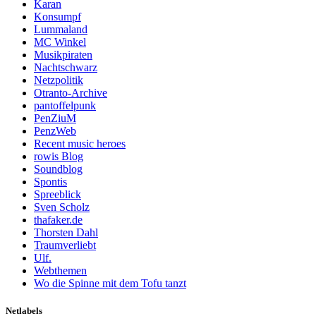
Karan
Konsumpf
Lummaland
MC Winkel
Musikpiraten
Nachtschwarz
Netzpolitik
Otranto-Archive
pantoffelpunk
PenZiuM
PenzWeb
Recent music heroes
rowis Blog
Soundblog
Spontis
Spreeblick
Sven Scholz
thafaker.de
Thorsten Dahl
Traumverliebt
Ulf.
Webthemen
Wo die Spinne mit dem Tofu tanzt
Netlabels