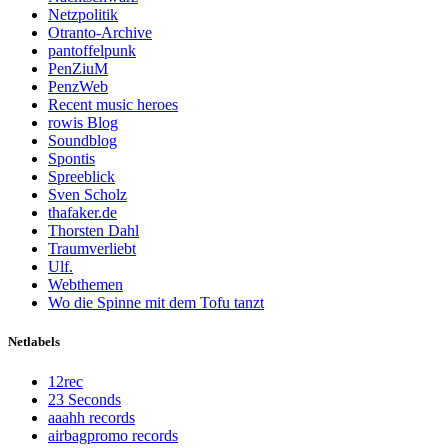
Netzpolitik
Otranto-Archive
pantoffelpunk
PenZiuM
PenzWeb
Recent music heroes
rowis Blog
Soundblog
Spontis
Spreeblick
Sven Scholz
thafaker.de
Thorsten Dahl
Traumverliebt
Ulf.
Webthemen
Wo die Spinne mit dem Tofu tanzt
Netlabels
12rec
23 Seconds
aaahh records
airbagpromo records