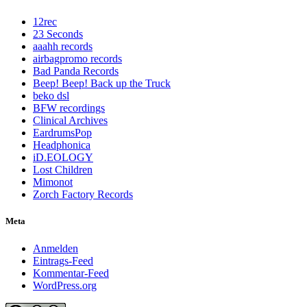
12rec
23 Seconds
aaahh records
airbagpromo records
Bad Panda Records
Beep! Beep! Back up the Truck
beko dsl
BFW recordings
Clinical Archives
EardrumsPop
Headphonica
iD.EOLOGY
Lost Children
Mimonot
Zorch Factory Records
Meta
Anmelden
Eintrags-Feed
Kommentar-Feed
WordPress.org