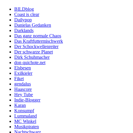
BILDblog
Coast is clear
Dailypop
Danielas Gedanken
Darklands
Das ganz normale Chaos
Das Kraftfuttermischwerk
Der Schockwellenreiter
Der schwarze Planet
Dirk Schuhmacher
don quichote.net
Elsbesen
Exilkieler
Fiket
gendalus
Haascore
Hey Tube
Indie-Blogger
Karan
Konsumpf
Lummaland
MC Winkel
Musikpiraten
Nachtschwarz