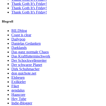
Thank Goth It’s Friday!
Thank Goth It’s Friday!
Thank Goth It’s Friday!
Blogroll
BILDblog
Coast is clear
Dailypop
Danielas Gedanken
Darklands
Das ganz normale Chaos
Das Kraftfuttermischwerk
Der Schockwellenreiter
Der schwarze Planet
Dirk Schuhmacher
don quichote.net
Elsbesen
Exilkieler
Fiket
gendalus
Haascore
Hey Tube
Indie-Blogger