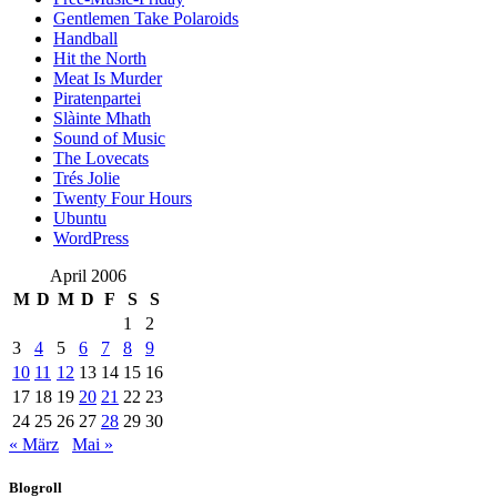
Gentlemen Take Polaroids
Handball
Hit the North
Meat Is Murder
Piratenpartei
Slàinte Mhath
Sound of Music
The Lovecats
Trés Jolie
Twenty Four Hours
Ubuntu
WordPress
April 2006
M
D
M
D
F
S
S
1
2
3
4
5
6
7
8
9
10
11
12
13
14
15
16
17
18
19
20
21
22
23
24
25
26
27
28
29
30
« März
Mai »
Blogroll