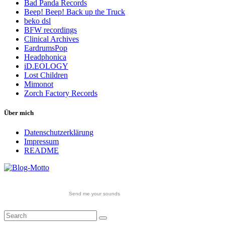
Bad Panda Records
Beep! Beep! Back up the Truck
beko dsl
BFW recordings
Clinical Archives
EardrumsPop
Headphonica
iD.EOLOGY
Lost Children
Mimonot
Zorch Factory Records
Über mich
Datenschutzerklärung
Impressum
README
Send me your sounds