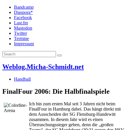
Bandcamp
Diaspora*
Facebook
Last.fm
Mastodon
Twitter
Termine
Impressum
Weblog.Micha-Schmidt.net
Handball
FinalFour 2006: Die Halbfinalspiele
Ich bin zum ersten Mal seit 3 Jahren nicht beim
FinalFour in Hamburg dabei. Das hängt direkt mit
dem Ausscheiden der SG Flensburg-Handewitt
zusammen. In diesem Jahr wird es einen
Überraschungssieger geben, denn die „großen
Teams“, der SC Magdeburg (30:31 gegen den HSV