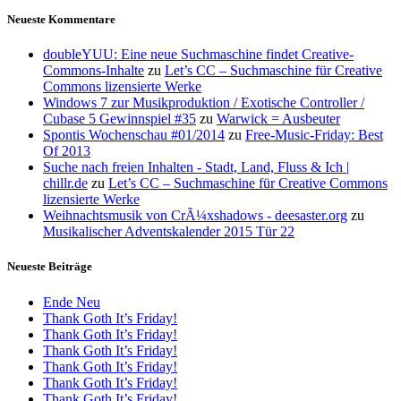
Neueste Kommentare
doubleYUU: Eine neue Suchmaschine findet Creative-
Commons-Inhalte
zu
Let’s CC – Suchmaschine für Creative
Commons lizensierte Werke
Windows 7 zur Musikproduktion / Exotische Controller /
Cubase 5 Gewinnspiel #35
zu
Warwick = Ausbeuter
Spontis Wochenschau #01/2014
zu
Free-Music-Friday: Best
Of 2013
Suche nach freien Inhalten - Stadt, Land, Fluss & Ich |
chillr.de
zu
Let’s CC – Suchmaschine für Creative Commons
lizensierte Werke
Weihnachtsmusik von CrÃ¼xshadows - deesaster.org
zu
Musikalischer Adventskalender 2015 Tür 22
Neueste Beiträge
Ende Neu
Thank Goth It’s Friday!
Thank Goth It’s Friday!
Thank Goth It’s Friday!
Thank Goth It’s Friday!
Thank Goth It’s Friday!
Thank Goth It’s Friday!