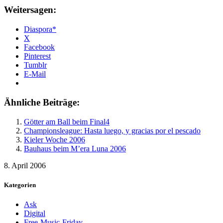
Weitersagen:
Diaspora*
X
Facebook
Pinterest
Tumblr
E-Mail
Ähnliche Beiträge:
Götter am Ball beim Final4
Championsleague: Hasta luego, y gracias por el pescado
Kieler Woche 2006
Bauhaus beim M’era Luna 2006
8. April 2006
Kategorien
Ask
Digital
Free-Music-Friday