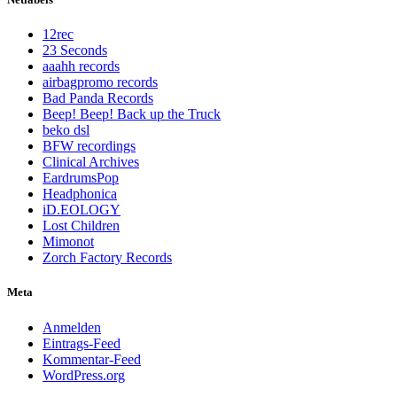
12rec
23 Seconds
aaahh records
airbagpromo records
Bad Panda Records
Beep! Beep! Back up the Truck
beko dsl
BFW recordings
Clinical Archives
EardrumsPop
Headphonica
iD.EOLOGY
Lost Children
Mimonot
Zorch Factory Records
Meta
Anmelden
Eintrags-Feed
Kommentar-Feed
WordPress.org