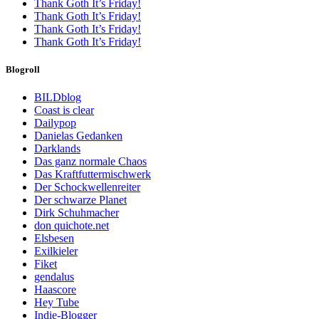
Thank Goth It’s Friday!
Thank Goth It’s Friday!
Thank Goth It’s Friday!
Thank Goth It’s Friday!
Blogroll
BILDblog
Coast is clear
Dailypop
Danielas Gedanken
Darklands
Das ganz normale Chaos
Das Kraftfuttermischwerk
Der Schockwellenreiter
Der schwarze Planet
Dirk Schuhmacher
don quichote.net
Elsbesen
Exilkieler
Fiket
gendalus
Haascore
Hey Tube
Indie-Blogger