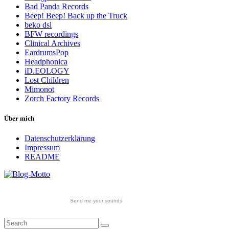
Bad Panda Records
Beep! Beep! Back up the Truck
beko dsl
BFW recordings
Clinical Archives
EardrumsPop
Headphonica
iD.EOLOGY
Lost Children
Mimonot
Zorch Factory Records
Über mich
Datenschutzerklärung
Impressum
README
Send me your sounds