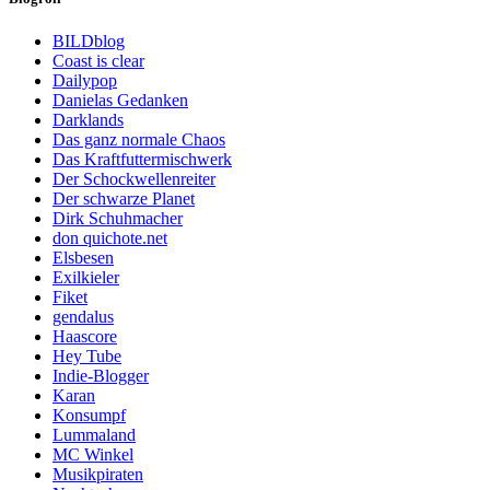
BILDblog
Coast is clear
Dailypop
Danielas Gedanken
Darklands
Das ganz normale Chaos
Das Kraftfuttermischwerk
Der Schockwellenreiter
Der schwarze Planet
Dirk Schuhmacher
don quichote.net
Elsbesen
Exilkieler
Fiket
gendalus
Haascore
Hey Tube
Indie-Blogger
Karan
Konsumpf
Lummaland
MC Winkel
Musikpiraten