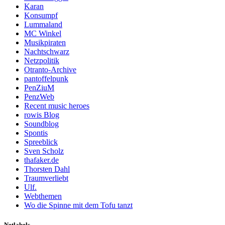
Karan
Konsumpf
Lummaland
MC Winkel
Musikpiraten
Nachtschwarz
Netzpolitik
Otranto-Archive
pantoffelpunk
PenZiuM
PenzWeb
Recent music heroes
rowis Blog
Soundblog
Spontis
Spreeblick
Sven Scholz
thafaker.de
Thorsten Dahl
Traumverliebt
Ulf.
Webthemen
Wo die Spinne mit dem Tofu tanzt
Netlabels