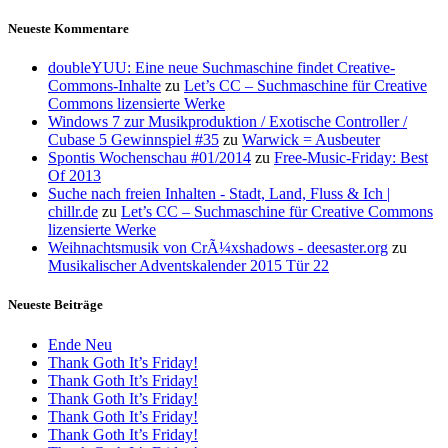
Neueste Kommentare
doubleYUU: Eine neue Suchmaschine findet Creative-
Commons-Inhalte
zu
Let’s CC – Suchmaschine für Creative
Commons lizensierte Werke
Windows 7 zur Musikproduktion / Exotische Controller /
Cubase 5 Gewinnspiel #35
zu
Warwick = Ausbeuter
Spontis Wochenschau #01/2014
zu
Free-Music-Friday: Best
Of 2013
Suche nach freien Inhalten - Stadt, Land, Fluss & Ich |
chillr.de
zu
Let’s CC – Suchmaschine für Creative Commons
lizensierte Werke
Weihnachtsmusik von CrÃ¼xshadows - deesaster.org
zu
Musikalischer Adventskalender 2015 Tür 22
Neueste Beiträge
Ende Neu
Thank Goth It’s Friday!
Thank Goth It’s Friday!
Thank Goth It’s Friday!
Thank Goth It’s Friday!
Thank Goth It’s Friday!