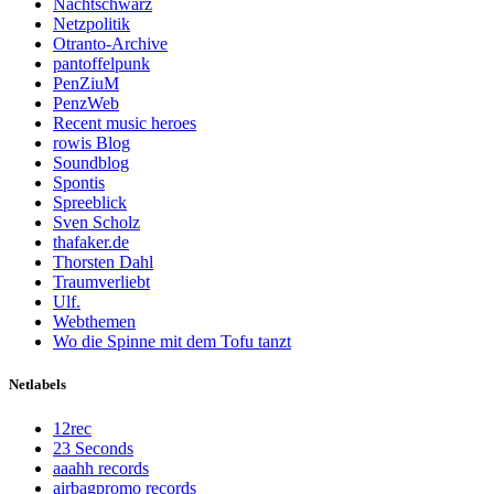
Nachtschwarz
Netzpolitik
Otranto-Archive
pantoffelpunk
PenZiuM
PenzWeb
Recent music heroes
rowis Blog
Soundblog
Spontis
Spreeblick
Sven Scholz
thafaker.de
Thorsten Dahl
Traumverliebt
Ulf.
Webthemen
Wo die Spinne mit dem Tofu tanzt
Netlabels
12rec
23 Seconds
aaahh records
airbagpromo records