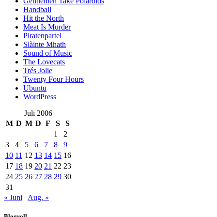
Gentlemen Take Polaroids
Handball
Hit the North
Meat Is Murder
Piratenpartei
Slàinte Mhath
Sound of Music
The Lovecats
Trés Jolie
Twenty Four Hours
Ubuntu
WordPress
Juli 2006
M
D
M
D
F
S
S
1
2
3
4
5
6
7
8
9
10
11
12
13
14
15
16
17
18
19
20
21
22
23
24
25
26
27
28
29
30
31
« Juni
Aug. »
Blogroll