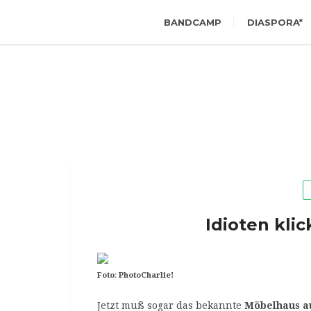
BANDCAMP
DIASPORA*
Idioten klic
Foto
:
PhotoCharlie!
Jetzt muß sogar das bekannte
Möbelhaus a