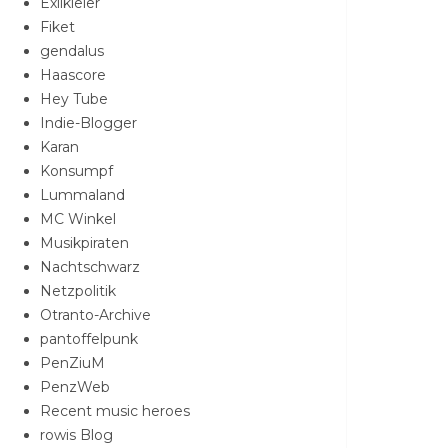
Exilkieler
Fiket
gendalus
Haascore
Hey Tube
Indie-Blogger
Karan
Konsumpf
Lummaland
MC Winkel
Musikpiraten
Nachtschwarz
Netzpolitik
Otranto-Archive
pantoffelpunk
PenZiuM
PenzWeb
Recent music heroes
rowis Blog