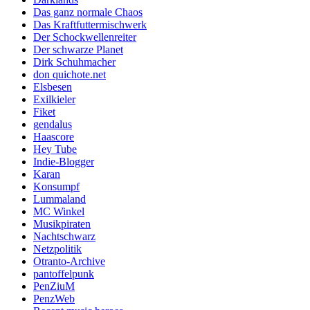
Das ganz normale Chaos
Das Kraftfuttermischwerk
Der Schockwellenreiter
Der schwarze Planet
Dirk Schuhmacher
don quichote.net
Elsbesen
Exilkieler
Fiket
gendalus
Haascore
Hey Tube
Indie-Blogger
Karan
Konsumpf
Lummaland
MC Winkel
Musikpiraten
Nachtschwarz
Netzpolitik
Otranto-Archive
pantoffelpunk
PenZiuM
PenzWeb