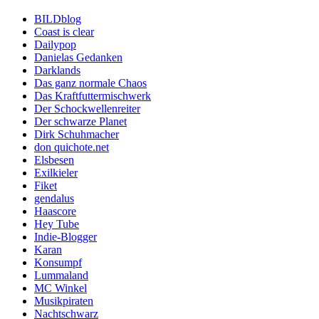
BILDblog
Coast is clear
Dailypop
Danielas Gedanken
Darklands
Das ganz normale Chaos
Das Kraftfuttermischwerk
Der Schockwellenreiter
Der schwarze Planet
Dirk Schuhmacher
don quichote.net
Elsbesen
Exilkieler
Fiket
gendalus
Haascore
Hey Tube
Indie-Blogger
Karan
Konsumpf
Lummaland
MC Winkel
Musikpiraten
Nachtschwarz