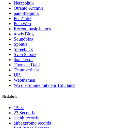
Netzpolitik
Otranto-Archive
pantoffelpunk
PenZiuM
PenzWeb
Recent music heroes
rowis Blog
Soundblog
Spontis
Spreeblick
Sven Scholz
thafaker.de
Thorsten Dahl
Traumverliebt
Ulf.
Webthemen
Wo die Spinne mit dem Tofu tanzt
Netlabels
12rec
23 Seconds
aaahh records
airbagpromo records