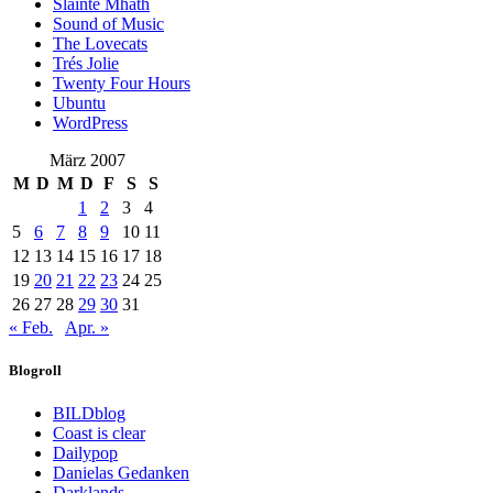
Slàinte Mhath
Sound of Music
The Lovecats
Trés Jolie
Twenty Four Hours
Ubuntu
WordPress
März 2007
M
D
M
D
F
S
S
1
2
3
4
5
6
7
8
9
10
11
12
13
14
15
16
17
18
19
20
21
22
23
24
25
26
27
28
29
30
31
« Feb.
Apr. »
Blogroll
BILDblog
Coast is clear
Dailypop
Danielas Gedanken
Darklands