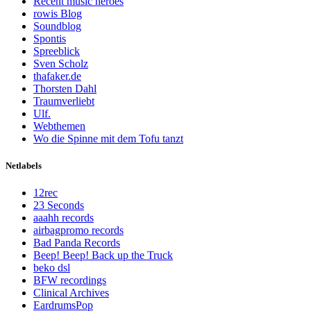
Recent music heroes
rowis Blog
Soundblog
Spontis
Spreeblick
Sven Scholz
thafaker.de
Thorsten Dahl
Traumverliebt
Ulf.
Webthemen
Wo die Spinne mit dem Tofu tanzt
Netlabels
12rec
23 Seconds
aaahh records
airbagpromo records
Bad Panda Records
Beep! Beep! Back up the Truck
beko dsl
BFW recordings
Clinical Archives
EardrumsPop