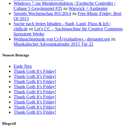
Windows 7 zur Musikproduktion / Exotische Controller /
Cubase 5 Gewinnspiel #35
zu
Warwick = Ausbeuter
Spontis Wochenschau #01/2014
zu
Free-Music-Friday: Best
Of 2013
Suche nach freien Inhalten - Stadt, Land, Fluss & Ich |
chillr.de
zu
Let’s CC – Suchmaschine für Creative Commons
lizensierte Werke
Weihnachtsmusik von CrÃ¼xshadows - deesaster.org
zu
Musikalischer Adventskalender 2015 Tür 22
Neueste Beiträge
Ende Neu
Thank Goth It’s Friday!
Thank Goth It’s Friday!
Thank Goth It’s Friday!
Thank Goth It’s Friday!
Thank Goth It’s Friday!
Thank Goth It’s Friday!
Thank Goth It’s Friday!
Thank Goth It’s Friday!
Thank Goth It’s Friday!
Blogroll