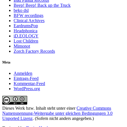
Bad Panda Records
Beep! Beep! Back up the Truck
beko dsl
BFW recordings
Clinical Archives
EardrumsPop
Headphonica
iD.EOLOGY
Lost Children
Mimonot
Zorch Factory Records
Meta
Anmelden
Eintrags-Feed
Kommentar-Feed
WordPress.org
Dieses Werk bzw. Inhalt steht unter einer
Creative Commons
Namensnennung-Weitergabe unter gleichen Bedingungen 3.0
Unported Lizenz
. (Sofern nicht anders angegeben.)