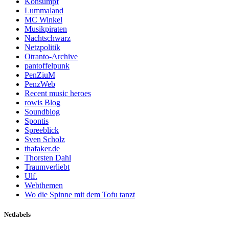
Konsumpf
Lummaland
MC Winkel
Musikpiraten
Nachtschwarz
Netzpolitik
Otranto-Archive
pantoffelpunk
PenZiuM
PenzWeb
Recent music heroes
rowis Blog
Soundblog
Spontis
Spreeblick
Sven Scholz
thafaker.de
Thorsten Dahl
Traumverliebt
Ulf.
Webthemen
Wo die Spinne mit dem Tofu tanzt
Netlabels