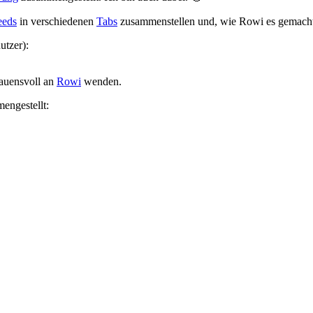
eeds
in verschiedenen
Tabs
zusammenstellen und, wie Rowi es gemacht 
utzer):
rauensvoll an
Rowi
wenden.
engestellt: