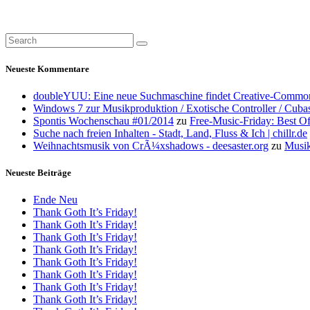
Neueste Kommentare
doubleYUU: Eine neue Suchmaschine findet Creative-Common
Windows 7 zur Musikproduktion / Exotische Controller / Cuba
Spontis Wochenschau #01/2014
zu
Free-Music-Friday: Best O
Suche nach freien Inhalten - Stadt, Land, Fluss & Ich | chillr.de
Weihnachtsmusik von CrÃ¼xshadows - deesaster.org
zu
Musik
Neueste Beiträge
Ende Neu
Thank Goth It’s Friday!
Thank Goth It’s Friday!
Thank Goth It’s Friday!
Thank Goth It’s Friday!
Thank Goth It’s Friday!
Thank Goth It’s Friday!
Thank Goth It’s Friday!
Thank Goth It’s Friday!