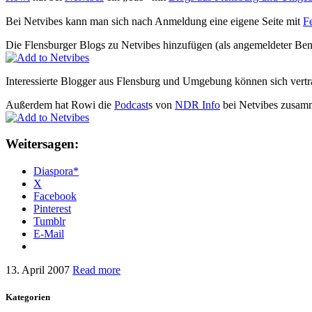
Bei Netvibes kann man sich nach Anmeldung eine eigene Seite mit
F
Die Flensburger Blogs zu Netvibes hinzufügen (als angemeldeter Ben
Interessierte Blogger aus Flensburg und Umgebung können sich vert
Außerdem hat Rowi die
Podcast
s von
NDR Info
bei Netvibes zusamm
Weitersagen:
Diaspora*
X
Facebook
Pinterest
Tumblr
E-Mail
13. April 2007
Read more
Kategorien