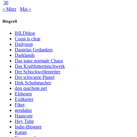
30
« März
Mai »
Blogroll
BILDblog
Coast is clear
Dailypop
Danielas Gedanken
Darklands
Das ganz normale Chaos
Das Kraftfuttermischwerk
Der Schockwellenreiter
Der schwarze Planet
Dirk Schuhmacher
don quichote.net
Elsbesen
Exilkieler
Fiket
gendalus
Haascore
Hey Tube
Indie-Blogger
Karan