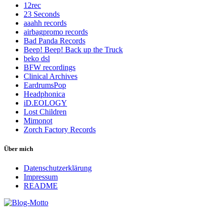
12rec
23 Seconds
aaahh records
airbagpromo records
Bad Panda Records
Beep! Beep! Back up the Truck
beko dsl
BFW recordings
Clinical Archives
EardrumsPop
Headphonica
iD.EOLOGY
Lost Children
Mimonot
Zorch Factory Records
Über mich
Datenschutzerklärung
Impressum
README