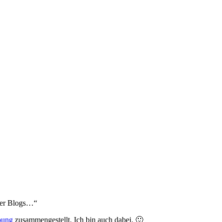
rger Blogs…“
bung
zusammengestellt. Ich bin auch dabei. 🙂