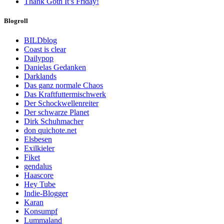
Thank Goth It’s Friday!
Blogroll
BILDblog
Coast is clear
Dailypop
Danielas Gedanken
Darklands
Das ganz normale Chaos
Das Kraftfuttermischwerk
Der Schockwellenreiter
Der schwarze Planet
Dirk Schuhmacher
don quichote.net
Elsbesen
Exilkieler
Fiket
gendalus
Haascore
Hey Tube
Indie-Blogger
Karan
Konsumpf
Lummaland