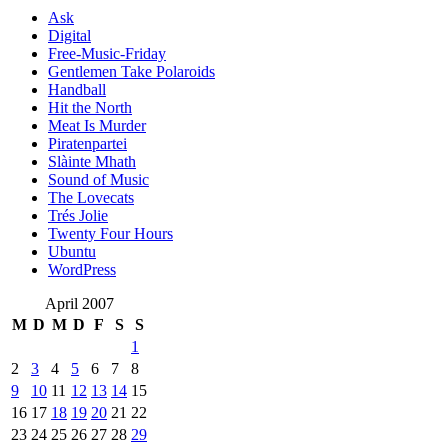
Ask
Digital
Free-Music-Friday
Gentlemen Take Polaroids
Handball
Hit the North
Meat Is Murder
Piratenpartei
Slàinte Mhath
Sound of Music
The Lovecats
Trés Jolie
Twenty Four Hours
Ubuntu
WordPress
April 2007
M
D
M
D
F
S
S
1
2
3
4
5
6
7
8
9
10
11
12
13
14
15
16
17
18
19
20
21
22
23
24
25
26
27
28
29