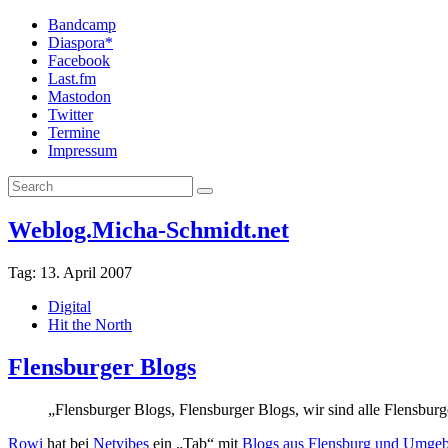
Bandcamp
Diaspora*
Facebook
Last.fm
Mastodon
Twitter
Termine
Impressum
Weblog.Micha-Schmidt.net
Tag:
13. April 2007
Digital
Hit the North
Flensburger Blogs
„Flensburger Blogs, Flensburger Blogs, wir sind alle Flensbu
Rowi
hat bei
Netvibes
ein „Tab“ mit
Blogs aus Flensburg und Umge