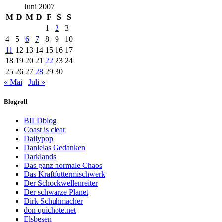
Juni 2007
M
D
M
D
F
S
S
1
2
3
4
5
6
7
8
9
10
11
12
13
14
15
16
17
18
19
20
21
22
23
24
25
26
27
28
29
30
« Mai
Juli »
Blogroll
BILDblog
Coast is clear
Dailypop
Danielas Gedanken
Darklands
Das ganz normale Chaos
Das Kraftfuttermischwerk
Der Schockwellenreiter
Der schwarze Planet
Dirk Schuhmacher
don quichote.net
Elsbesen