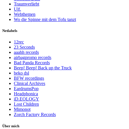
Traumverliebt
Ulf.
Webthemen
Wo die Spinne mit dem Tofu tanzt
Netlabels
12rec
23 Seconds
aaahh records
airbagpromo records
Bad Panda Records
Beep! Beep! Back up the Truck
beko dsl
BFW recordings
Clinical Archives
EardrumsPop
Headphonica
iD.EOLOGY
Lost Children
Mimonot
Zorch Factory Records
Über mich