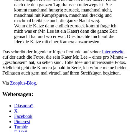
nach die den ganzen Tag draussen unterwegs ist. Sie
kommt manchmal hungrig zurueck, manchmal nicht,
manchmal mit Kampfspuren, manchmal dreckig und
machmal bleibt sie auch die ganze Nacht weg.
Wenn die Katze dann endlich zurueck kommt frage ich
mich was er (Mr. Lee ist ein Kater) denn die ganze Zeit
gemacht hat und wo er war. Dies brachte mich auf die
Idee die Katze mit einer Kamera auszuruesten.
Das schreibt der Ingenieur Jürgen Perthold auf seiner
Internetseite
,
auf der auch die Fotos, die sein Kater Mr. Lee – eines pro Minute –
„geschossen“ hat, zu sehen sind. Tolle Idee und interessante Fotos.
Vielleicht geht die Kamera ja bald in Serie, ich würde meine beiden
Fellnasen auch gern mal virtuell auf ihren Streifzügen begleiten.
Via
Zooplus-Blog
.
Weitersagen:
Diaspora*
X
Facebook
Pinterest
Tumblr