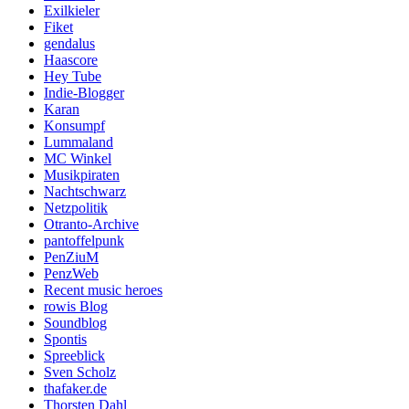
Exilkieler
Fiket
gendalus
Haascore
Hey Tube
Indie-Blogger
Karan
Konsumpf
Lummaland
MC Winkel
Musikpiraten
Nachtschwarz
Netzpolitik
Otranto-Archive
pantoffelpunk
PenZiuM
PenzWeb
Recent music heroes
rowis Blog
Soundblog
Spontis
Spreeblick
Sven Scholz
thafaker.de
Thorsten Dahl