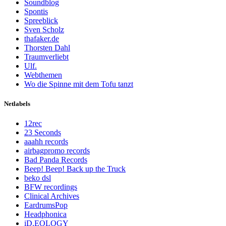
Soundblog
Spontis
Spreeblick
Sven Scholz
thafaker.de
Thorsten Dahl
Traumverliebt
Ulf.
Webthemen
Wo die Spinne mit dem Tofu tanzt
Netlabels
12rec
23 Seconds
aaahh records
airbagpromo records
Bad Panda Records
Beep! Beep! Back up the Truck
beko dsl
BFW recordings
Clinical Archives
EardrumsPop
Headphonica
iD.EOLOGY