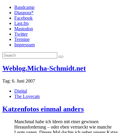
Bandcamp
Diaspora*
Facebook
Last.fm
Mastodon
Twitter
Termine
Impressum
Weblog.Micha-Schmidt.net
Tag:
6. Juni 2007
Digital
The Lovecats
Katzenfotos einmal anders
Manchmal habe ich Ideen mit einer gewissen
Herausforderung – oder eben verrueckt wie manche
Leute sagen. Dieses Mal dachte ich ueber unsere Katze