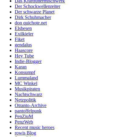
Das Kraftfuttermischwerk
Der Schockwellenreiter
Der schwarze Planet
Dirk Schuhmacher
don quichote.net
Elsbesen
Exilkieler
Fiket
gendalus
Haascore
Hey Tube
Indie-Blogger
Karan
Konsumpf
Lummaland
MC Winkel
Musikpiraten
Nachtschwarz
Netzpolitik
Otranto-Archive
pantoffelpunk
PenZiuM
PenzWeb
Recent music heroes
rowis Blog