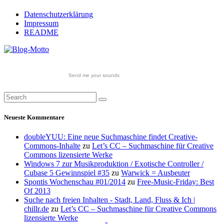
Datenschutzerklärung
Impressum
README
Send me your sounds
Neueste Kommentare
doubleYUU: Eine neue Suchmaschine findet Creative-
Commons-Inhalte
zu
Let’s CC – Suchmaschine für Creative
Commons lizensierte Werke
Windows 7 zur Musikproduktion / Exotische Controller /
Cubase 5 Gewinnspiel #35
zu
Warwick = Ausbeuter
Spontis Wochenschau #01/2014
zu
Free-Music-Friday: Best
Of 2013
Suche nach freien Inhalten - Stadt, Land, Fluss & Ich |
chillr.de
zu
Let’s CC – Suchmaschine für Creative Commons
lizensierte Werke