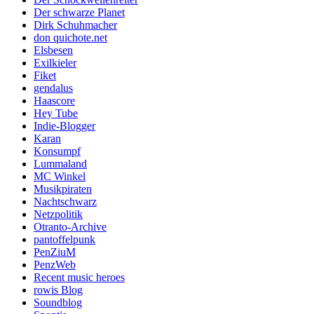
Der schwarze Planet
Dirk Schuhmacher
don quichote.net
Elsbesen
Exilkieler
Fiket
gendalus
Haascore
Hey Tube
Indie-Blogger
Karan
Konsumpf
Lummaland
MC Winkel
Musikpiraten
Nachtschwarz
Netzpolitik
Otranto-Archive
pantoffelpunk
PenZiuM
PenzWeb
Recent music heroes
rowis Blog
Soundblog