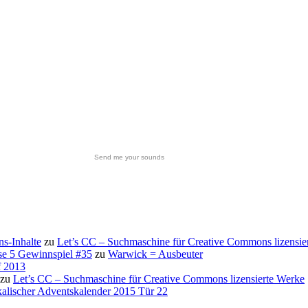
Send me your sounds
s-Inhalte
zu
Let’s CC – Suchmaschine für Creative Commons lizensie
se 5 Gewinnspiel #35
zu
Warwick = Ausbeuter
f 2013
zu
Let’s CC – Suchmaschine für Creative Commons lizensierte Werke
alischer Adventskalender 2015 Tür 22