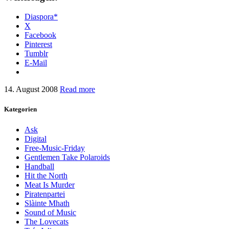
Diaspora*
X
Facebook
Pinterest
Tumblr
E-Mail
14. August 2008
Read more
Kategorien
Ask
Digital
Free-Music-Friday
Gentlemen Take Polaroids
Handball
Hit the North
Meat Is Murder
Piratenpartei
Slàinte Mhath
Sound of Music
The Lovecats