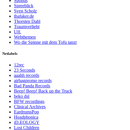
Spontis
Spreeblick
Sven Scholz
thafaker.de
Thorsten Dahl
Traumverliebt
Ulf.
Webthemen
Wo die Spinne mit dem Tofu tanzt
Netlabels
12rec
23 Seconds
aaahh records
airbagpromo records
Bad Panda Records
Beep! Beep! Back up the Truck
beko dsl
BFW recordings
Clinical Archives
EardrumsPop
Headphonica
iD.EOLOGY
Lost Children