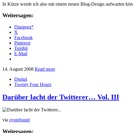
In Kürze werde ich also mit einem neuen Blog-Design aufwarten könne
Weitersagen:
Diaspora*
X
Facebook
Pinterest
Tumblr
E-Mail
14. August 2008
Read more
Digital
Twenty Four Hours
Darüber lacht der Twitterer… Vol. III
via
oyunfound
Weitersagen: