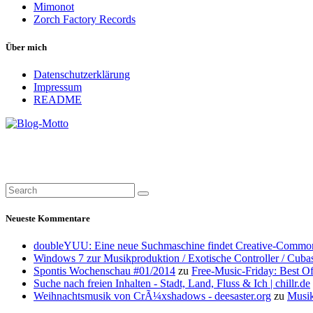
Mimonot
Zorch Factory Records
Über mich
Datenschutzerklärung
Impressum
README
Neueste Kommentare
doubleYUU: Eine neue Suchmaschine findet Creative-Common
Windows 7 zur Musikproduktion / Exotische Controller / Cuba
Spontis Wochenschau #01/2014
zu
Free-Music-Friday: Best O
Suche nach freien Inhalten - Stadt, Land, Fluss & Ich | chillr.de
Weihnachtsmusik von CrÃ¼xshadows - deesaster.org
zu
Musik