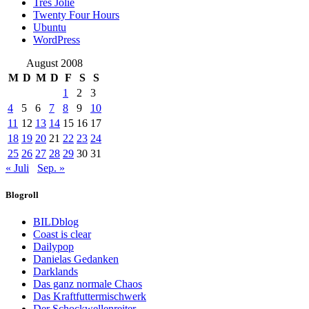
Trés Jolie
Twenty Four Hours
Ubuntu
WordPress
August 2008
M
D
M
D
F
S
S
1
2
3
4
5
6
7
8
9
10
11
12
13
14
15
16
17
18
19
20
21
22
23
24
25
26
27
28
29
30
31
« Juli
Sep. »
Blogroll
BILDblog
Coast is clear
Dailypop
Danielas Gedanken
Darklands
Das ganz normale Chaos
Das Kraftfuttermischwerk
Der Schockwellenreiter