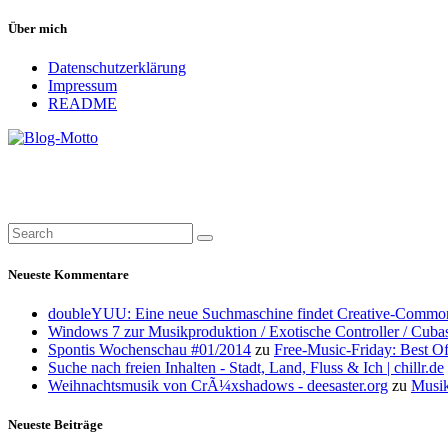
Über mich
Datenschutzerklärung
Impressum
README
Neueste Kommentare
doubleYUU: Eine neue Suchmaschine findet Creative-Common
Windows 7 zur Musikproduktion / Exotische Controller / Cuba
Spontis Wochenschau #01/2014
zu
Free-Music-Friday: Best O
Suche nach freien Inhalten - Stadt, Land, Fluss & Ich | chillr.de
Weihnachtsmusik von CrÃ¼xshadows - deesaster.org
zu
Musik
Neueste Beiträge