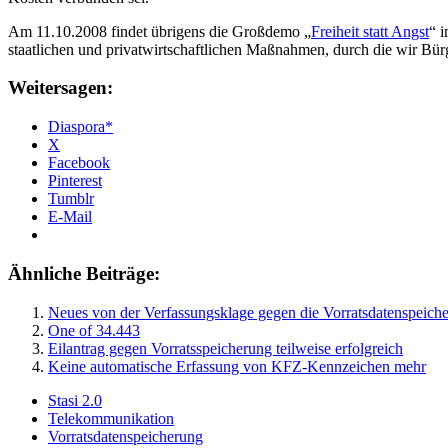
Am 11.10.2008 findet übrigens die Großdemo „
Freiheit statt Angst
“ i
staatlichen und privatwirtschaftlichen Maßnahmen, durch die wir Bürg
Weitersagen:
Diaspora*
X
Facebook
Pinterest
Tumblr
E-Mail
Ähnliche Beiträge:
Neues von der Verfassungsklage gegen die Vorratsdatenspeich
One of 34.443
Eilantrag gegen Vorratsspeicherung teilweise erfolgreich
Keine automatische Erfassung von KFZ-Kennzeichen mehr
Stasi 2.0
Telekommunikation
Vorratsdatenspeicherung