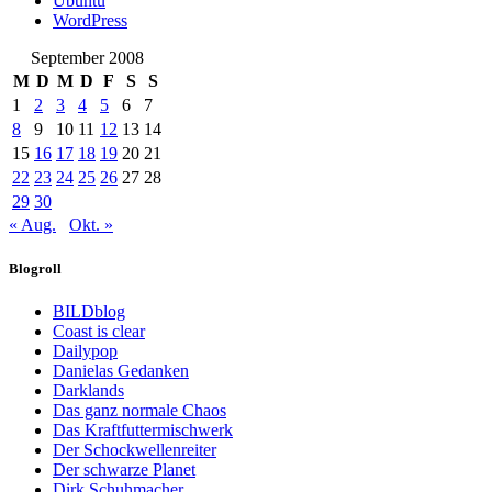
Ubuntu
WordPress
September 2008
M
D
M
D
F
S
S
1
2
3
4
5
6
7
8
9
10
11
12
13
14
15
16
17
18
19
20
21
22
23
24
25
26
27
28
29
30
« Aug.
Okt. »
Blogroll
BILDblog
Coast is clear
Dailypop
Danielas Gedanken
Darklands
Das ganz normale Chaos
Das Kraftfuttermischwerk
Der Schockwellenreiter
Der schwarze Planet
Dirk Schuhmacher