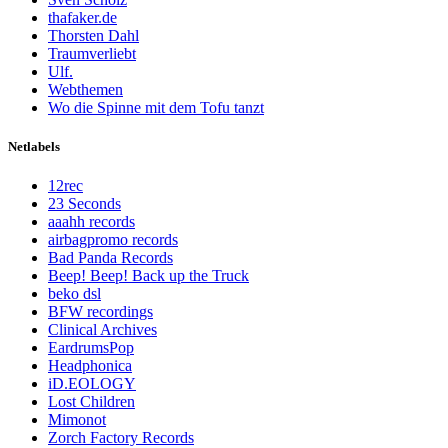
thafaker.de
Thorsten Dahl
Traumverliebt
Ulf.
Webthemen
Wo die Spinne mit dem Tofu tanzt
Netlabels
12rec
23 Seconds
aaahh records
airbagpromo records
Bad Panda Records
Beep! Beep! Back up the Truck
beko dsl
BFW recordings
Clinical Archives
EardrumsPop
Headphonica
iD.EOLOGY
Lost Children
Mimonot
Zorch Factory Records