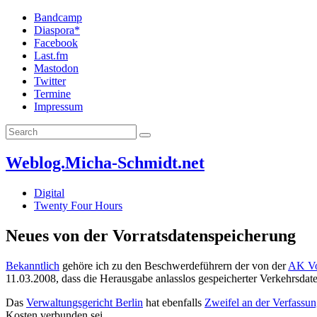
Bandcamp
Diaspora*
Facebook
Last.fm
Mastodon
Twitter
Termine
Impressum
Weblog.Micha-Schmidt.net
Digital
Twenty Four Hours
Neues von der Vorratsdatenspeicherung
Bekanntlich
gehöre ich zu den Beschwerdeführern der von der
AK Vo
11.03.2008, dass die Herausgabe anlasslos gespeicherter Verkehrsdaten
Das
Verwaltungsgericht Berlin
hat ebenfalls
Zweifel an der Verfassu
Kosten verbunden sei.