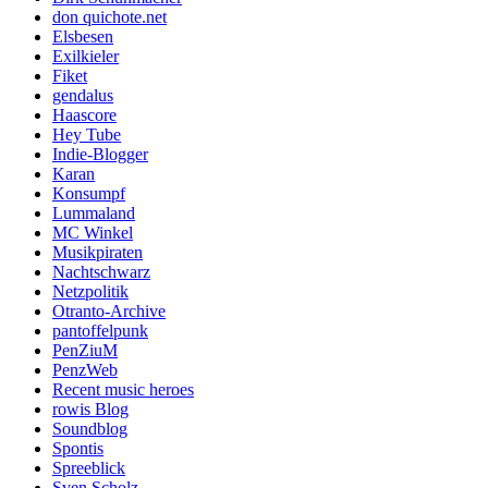
don quichote.net
Elsbesen
Exilkieler
Fiket
gendalus
Haascore
Hey Tube
Indie-Blogger
Karan
Konsumpf
Lummaland
MC Winkel
Musikpiraten
Nachtschwarz
Netzpolitik
Otranto-Archive
pantoffelpunk
PenZiuM
PenzWeb
Recent music heroes
rowis Blog
Soundblog
Spontis
Spreeblick
Sven Scholz