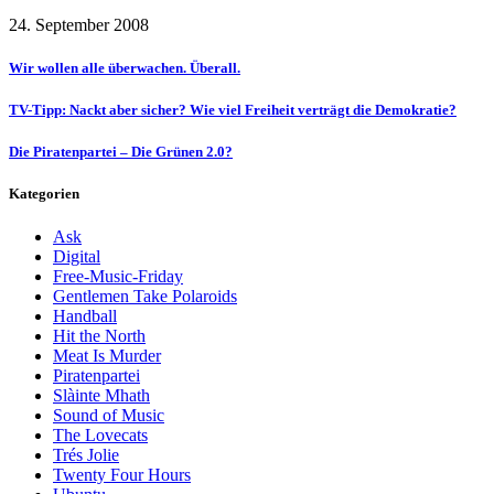
24. September 2008
Wir wollen alle überwachen. Überall.
TV-Tipp: Nackt aber sicher? Wie viel Freiheit verträgt die Demokratie?
Die Piratenpartei – Die Grünen 2.0?
Kategorien
Ask
Digital
Free-Music-Friday
Gentlemen Take Polaroids
Handball
Hit the North
Meat Is Murder
Piratenpartei
Slàinte Mhath
Sound of Music
The Lovecats
Trés Jolie
Twenty Four Hours