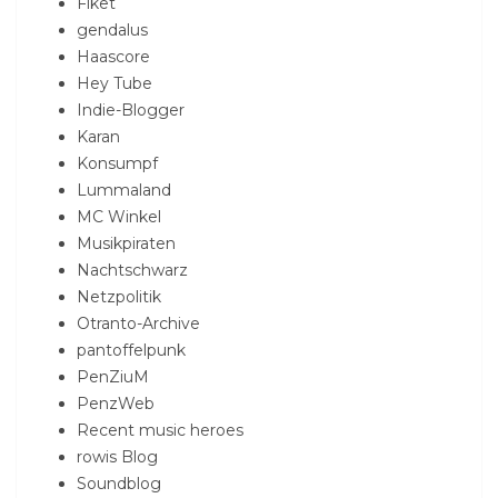
Fiket
gendalus
Haascore
Hey Tube
Indie-Blogger
Karan
Konsumpf
Lummaland
MC Winkel
Musikpiraten
Nachtschwarz
Netzpolitik
Otranto-Archive
pantoffelpunk
PenZiuM
PenzWeb
Recent music heroes
rowis Blog
Soundblog