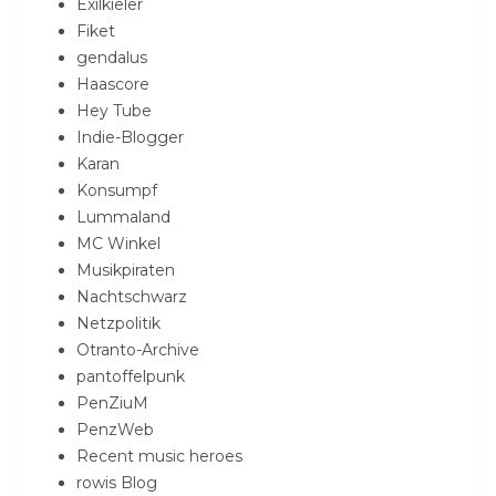
Exilkieler
Fiket
gendalus
Haascore
Hey Tube
Indie-Blogger
Karan
Konsumpf
Lummaland
MC Winkel
Musikpiraten
Nachtschwarz
Netzpolitik
Otranto-Archive
pantoffelpunk
PenZiuM
PenzWeb
Recent music heroes
rowis Blog