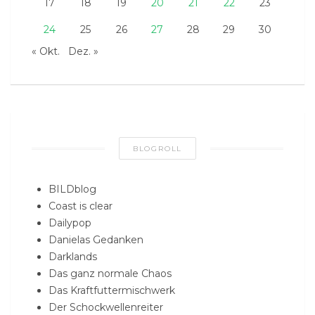
17
18
19
20
21
22
23
24
25
26
27
28
29
30
« Okt.
Dez. »
BLOGROLL
BILDblog
Coast is clear
Dailypop
Danielas Gedanken
Darklands
Das ganz normale Chaos
Das Kraftfuttermischwerk
Der Schockwellenreiter