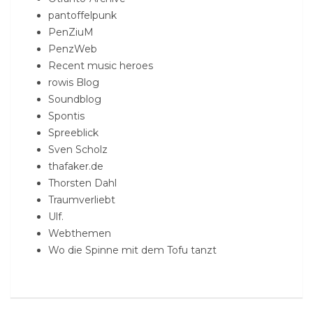
pantoffelpunk
PenZiuM
PenzWeb
Recent music heroes
rowis Blog
Soundblog
Spontis
Spreeblick
Sven Scholz
thafaker.de
Thorsten Dahl
Traumverliebt
Ulf.
Webthemen
Wo die Spinne mit dem Tofu tanzt