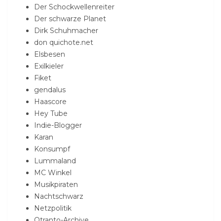
Der Schockwellenreiter
Der schwarze Planet
Dirk Schuhmacher
don quichote.net
Elsbesen
Exilkieler
Fiket
gendalus
Haascore
Hey Tube
Indie-Blogger
Karan
Konsumpf
Lummaland
MC Winkel
Musikpiraten
Nachtschwarz
Netzpolitik
Otranto-Archive