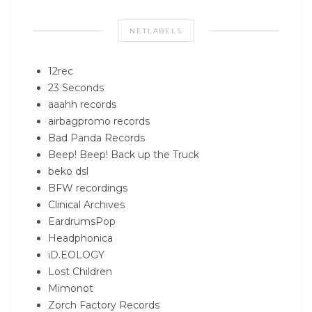
NETLABELS
12rec
23 Seconds
aaahh records
airbagpromo records
Bad Panda Records
Beep! Beep! Back up the Truck
beko dsl
BFW recordings
Clinical Archives
EardrumsPop
Headphonica
iD.EOLOGY
Lost Children
Mimonot
Zorch Factory Records