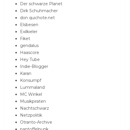
Der schwarze Planet
Dirk Schuhmacher
don quichote.net
Elsbesen
Exilkieler
Fiket
gendalus
Haascore
Hey Tube
Indie-Blogger
Karan
Konsumpf
Lummaland
MC Winkel
Musikpiraten
Nachtschwarz
Netzpolitik
Otranto-Archive
pantoffelpunk