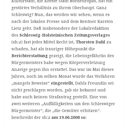
Kulturstadt, die älteste Stadt Nordeuropas, hat ein
gestörtes Verhältnis zu ihrem Oberhaupt. Ganz
Schleswig? Nun, das werden wir sehen, wenn es
nach der lokalen Presse und dem Rentner Karsten
Lietz geht. Daß insbesondere der Lokalredaktion
des
Schleswig-Holsteinischen Zeitungsverlages
(sh:z) fast jedes Mittel Recht ist,
Thorsten Dahl
zu
schaden, hat als trauriger Höhepunkt die
Berichterstattung
gezeigt, die Lebensgefährtin des
Bürgermeisters habe wegen Körperverletzung
Anzeige gegen ihn erstattet. Das war im Mai dieses
Jahres, noch im selben Monat wurde das Verfahren
„mangels Beweise“
eingestellt
, Dahls Freundin sei
nicht geschlagen worden, gab sie bekannt und
habe auch keinen Strafantrag gestellt. Eine von
zwei weiteren „Auffälligkeiten um den Schleswiger
Bürgermeister“, die „die Gemüter erhitzen“.
beschreibt der sh:z
am 19.06.2008 so
: