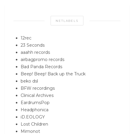
NETLABELS
12rec
23 Seconds
aaahh records
airbagpromo records
Bad Panda Records
Beep! Beep! Back up the Truck
beko dsl
BFW recordings
Clinical Archives
EardrumsPop
Headphonica
iD.EOLOGY
Lost Children
Mimonot