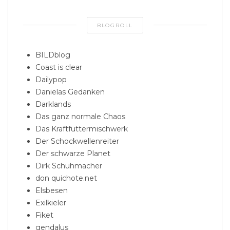
BLOGROLL
BILDblog
Coast is clear
Dailypop
Danielas Gedanken
Darklands
Das ganz normale Chaos
Das Kraftfuttermischwerk
Der Schockwellenreiter
Der schwarze Planet
Dirk Schuhmacher
don quichote.net
Elsbesen
Exilkieler
Fiket
gendalus