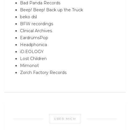
Bad Panda Records
Beep! Beep! Back up the Truck
beko dsl
BFW recordings
Clinical Archives
EardrumsPop
Headphonica
iD.EOLOGY
Lost Children
Mimonot
Zorch Factory Records
ÜBER MICH