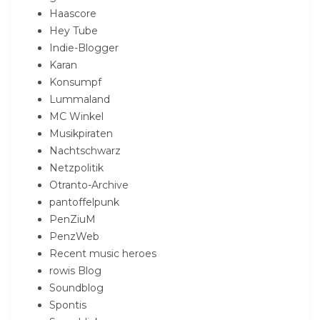
Haascore
Hey Tube
Indie-Blogger
Karan
Konsumpf
Lummaland
MC Winkel
Musikpiraten
Nachtschwarz
Netzpolitik
Otranto-Archive
pantoffelpunk
PenZiuM
PenzWeb
Recent music heroes
rowis Blog
Soundblog
Spontis