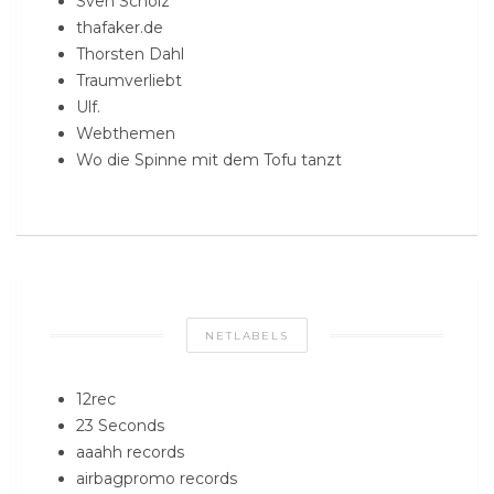
Sven Scholz
thafaker.de
Thorsten Dahl
Traumverliebt
Ulf.
Webthemen
Wo die Spinne mit dem Tofu tanzt
NETLABELS
12rec
23 Seconds
aaahh records
airbagpromo records