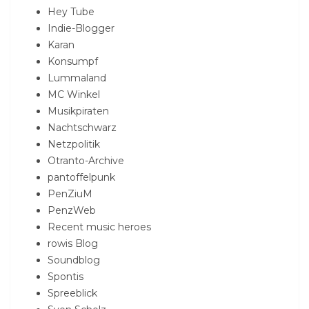
Hey Tube
Indie-Blogger
Karan
Konsumpf
Lummaland
MC Winkel
Musikpiraten
Nachtschwarz
Netzpolitik
Otranto-Archive
pantoffelpunk
PenZiuM
PenzWeb
Recent music heroes
rowis Blog
Soundblog
Spontis
Spreeblick