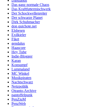
Darklands
Das ganz normale Chaos
Das Kraftfuttermischwerk
Der Schockwellenreiter
Der schwarze Planet
Dirk Schuhmacher
don quichote.net
Elsbesen
Exilkieler
Fiket
gendalus
Haascore
Hey Tube
Indie-Blogger
Karan
Konsumpf
Lummaland
MC Winkel
Musikpiraten
Nachtschwarz
Netzpolitik
Otranto-Archive
pantoffelpunk
PenZiuM
PenzWeb