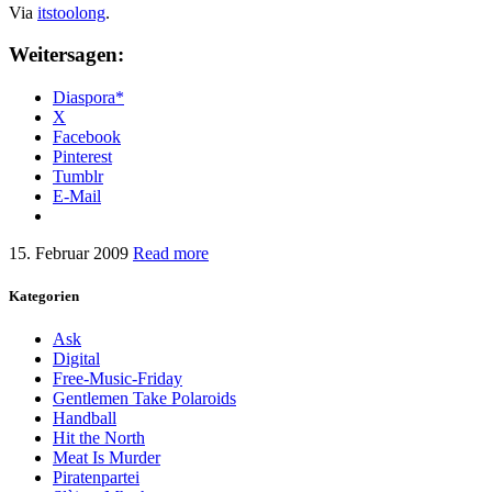
Via
itstoolong
.
Weitersagen:
Diaspora*
X
Facebook
Pinterest
Tumblr
E-Mail
15. Februar 2009
Read more
Kategorien
Ask
Digital
Free-Music-Friday
Gentlemen Take Polaroids
Handball
Hit the North
Meat Is Murder
Piratenpartei