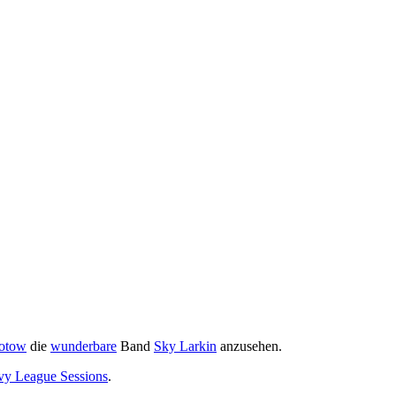
otow
die
wunderbare
Band
Sky Larkin
anzusehen.
vy League Sessions
.