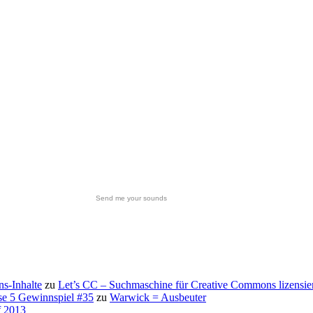
Send me your sounds
s-Inhalte
zu
Let’s CC – Suchmaschine für Creative Commons lizensie
se 5 Gewinnspiel #35
zu
Warwick = Ausbeuter
f 2013