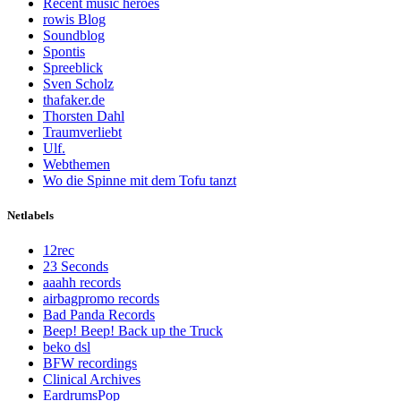
Recent music heroes
rowis Blog
Soundblog
Spontis
Spreeblick
Sven Scholz
thafaker.de
Thorsten Dahl
Traumverliebt
Ulf.
Webthemen
Wo die Spinne mit dem Tofu tanzt
Netlabels
12rec
23 Seconds
aaahh records
airbagpromo records
Bad Panda Records
Beep! Beep! Back up the Truck
beko dsl
BFW recordings
Clinical Archives
EardrumsPop