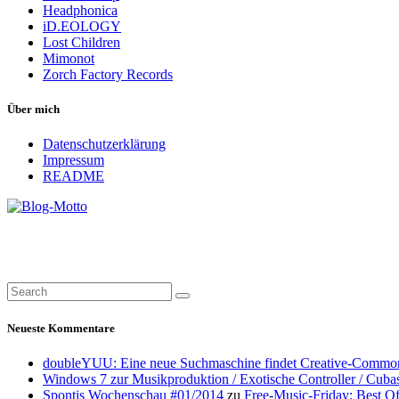
Headphonica
iD.EOLOGY
Lost Children
Mimonot
Zorch Factory Records
Über mich
Datenschutzerklärung
Impressum
README
Neueste Kommentare
doubleYUU: Eine neue Suchmaschine findet Creative-Common
Windows 7 zur Musikproduktion / Exotische Controller / Cuba
Spontis Wochenschau #01/2014
zu
Free-Music-Friday: Best O