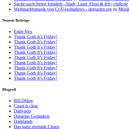
Suche nach freien Inhalten - Stadt, Land, Fluss & Ich | chillr.de
Weihnachtsmusik von CrÃ¼xshadows - deesaster.org
zu
Musik
Neueste Beiträge
Ende Neu
Thank Goth It’s Friday!
Thank Goth It’s Friday!
Thank Goth It’s Friday!
Thank Goth It’s Friday!
Thank Goth It’s Friday!
Thank Goth It’s Friday!
Thank Goth It’s Friday!
Thank Goth It’s Friday!
Thank Goth It’s Friday!
Blogroll
BILDblog
Coast is clear
Dailypop
Danielas Gedanken
Darklands
Das ganz normale Chaos