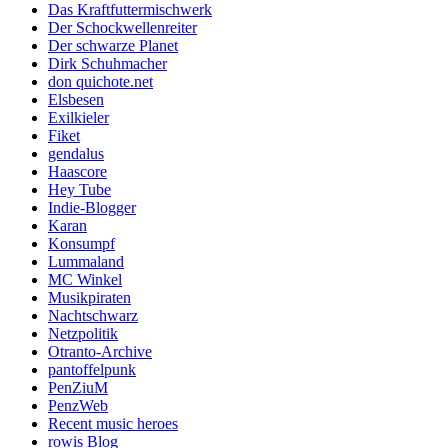
Das Kraftfuttermischwerk
Der Schockwellenreiter
Der schwarze Planet
Dirk Schuhmacher
don quichote.net
Elsbesen
Exilkieler
Fiket
gendalus
Haascore
Hey Tube
Indie-Blogger
Karan
Konsumpf
Lummaland
MC Winkel
Musikpiraten
Nachtschwarz
Netzpolitik
Otranto-Archive
pantoffelpunk
PenZiuM
PenzWeb
Recent music heroes
rowis Blog