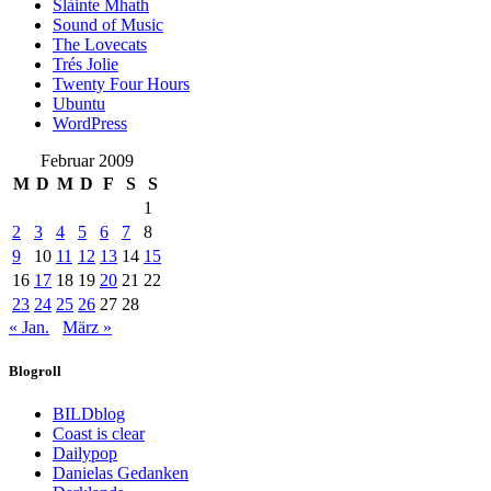
Slàinte Mhath
Sound of Music
The Lovecats
Trés Jolie
Twenty Four Hours
Ubuntu
WordPress
Februar 2009
M
D
M
D
F
S
S
1
2
3
4
5
6
7
8
9
10
11
12
13
14
15
16
17
18
19
20
21
22
23
24
25
26
27
28
« Jan.
März »
Blogroll
BILDblog
Coast is clear
Dailypop
Danielas Gedanken