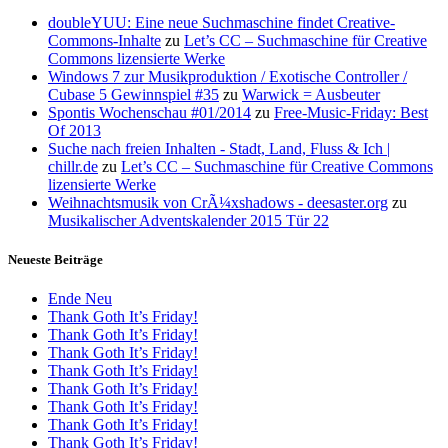
doubleYUU: Eine neue Suchmaschine findet Creative-
Commons-Inhalte
zu
Let’s CC – Suchmaschine für Creative
Commons lizensierte Werke
Windows 7 zur Musikproduktion / Exotische Controller /
Cubase 5 Gewinnspiel #35
zu
Warwick = Ausbeuter
Spontis Wochenschau #01/2014
zu
Free-Music-Friday: Best
Of 2013
Suche nach freien Inhalten - Stadt, Land, Fluss & Ich |
chillr.de
zu
Let’s CC – Suchmaschine für Creative Commons
lizensierte Werke
Weihnachtsmusik von CrÃ¼xshadows - deesaster.org
zu
Musikalischer Adventskalender 2015 Tür 22
Neueste Beiträge
Ende Neu
Thank Goth It’s Friday!
Thank Goth It’s Friday!
Thank Goth It’s Friday!
Thank Goth It’s Friday!
Thank Goth It’s Friday!
Thank Goth It’s Friday!
Thank Goth It’s Friday!
Thank Goth It’s Friday!