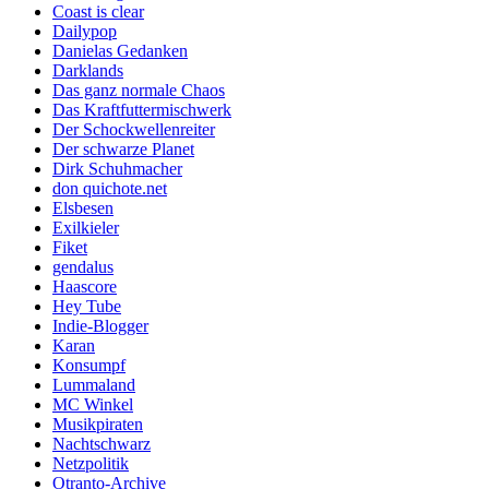
Coast is clear
Dailypop
Danielas Gedanken
Darklands
Das ganz normale Chaos
Das Kraftfuttermischwerk
Der Schockwellenreiter
Der schwarze Planet
Dirk Schuhmacher
don quichote.net
Elsbesen
Exilkieler
Fiket
gendalus
Haascore
Hey Tube
Indie-Blogger
Karan
Konsumpf
Lummaland
MC Winkel
Musikpiraten
Nachtschwarz
Netzpolitik
Otranto-Archive