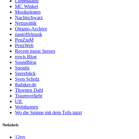
Lummaland
MC Winkel
Musikpiraten
Nachtschwarz
Netzpolitik
Otranto-Archive
pantoffelpunk
PenZiuM
PenzWeb
Recent music heroes
rowis Blog
Soundblog
Spontis
Spreeblick
Sven Scholz
thafaker.de
Thorsten Dahl
Traumverliebt
Ulf.
Webthemen
Wo die Spinne mit dem Tofu tanzt
Netlabels
12rec