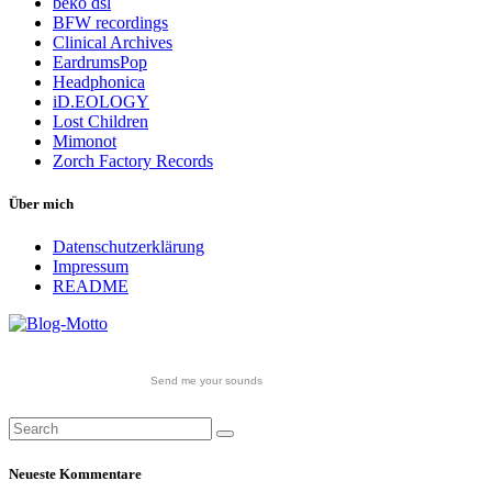
beko dsl
BFW recordings
Clinical Archives
EardrumsPop
Headphonica
iD.EOLOGY
Lost Children
Mimonot
Zorch Factory Records
Über mich
Datenschutzerklärung
Impressum
README
Send me your sounds
Neueste Kommentare