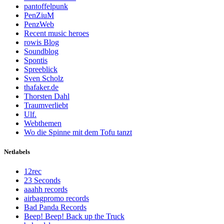
pantoffelpunk
PenZiuM
PenzWeb
Recent music heroes
rowis Blog
Soundblog
Spontis
Spreeblick
Sven Scholz
thafaker.de
Thorsten Dahl
Traumverliebt
Ulf.
Webthemen
Wo die Spinne mit dem Tofu tanzt
Netlabels
12rec
23 Seconds
aaahh records
airbagpromo records
Bad Panda Records
Beep! Beep! Back up the Truck