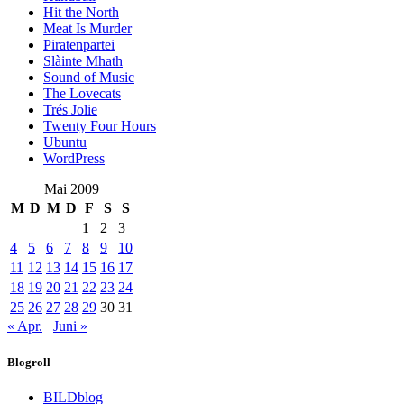
Hit the North
Meat Is Murder
Piratenpartei
Slàinte Mhath
Sound of Music
The Lovecats
Trés Jolie
Twenty Four Hours
Ubuntu
WordPress
Mai 2009
M
D
M
D
F
S
S
1
2
3
4
5
6
7
8
9
10
11
12
13
14
15
16
17
18
19
20
21
22
23
24
25
26
27
28
29
30
31
« Apr.
Juni »
Blogroll
BILDblog