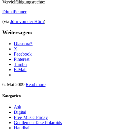
Vervielfältigungsrechte:
DirektPenner
(via
Jörn von der Hörn
)
Weitersagen:
Diaspora*
X
Facebook
Pinterest
Tumblr
E-Mail
6. Mai 2009
Read more
Kategorien
Ask
Digital
Free-Music-Friday
Gentlemen Take Polaroids
Handball