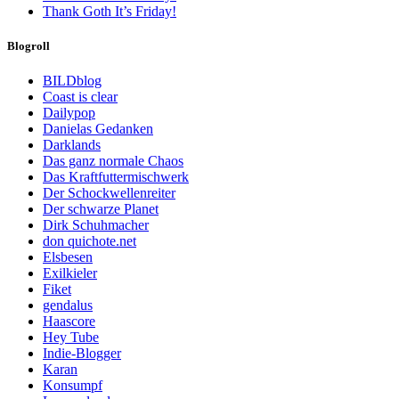
Thank Goth It’s Friday!
Blogroll
BILDblog
Coast is clear
Dailypop
Danielas Gedanken
Darklands
Das ganz normale Chaos
Das Kraftfuttermischwerk
Der Schockwellenreiter
Der schwarze Planet
Dirk Schuhmacher
don quichote.net
Elsbesen
Exilkieler
Fiket
gendalus
Haascore
Hey Tube
Indie-Blogger
Karan
Konsumpf