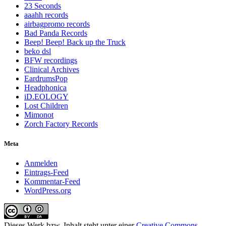
23 Seconds
aaahh records
airbagpromo records
Bad Panda Records
Beep! Beep! Back up the Truck
beko dsl
BFW recordings
Clinical Archives
EardrumsPop
Headphonica
iD.EOLOGY
Lost Children
Mimonot
Zorch Factory Records
Meta
Anmelden
Eintrags-Feed
Kommentar-Feed
WordPress.org
Dieses Werk bzw. Inhalt steht unter einer
Creative Commons