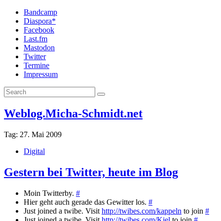
Bandcamp
Diaspora*
Facebook
Last.fm
Mastodon
Twitter
Termine
Impressum
Weblog.Micha-Schmidt.net
Tag:
27. Mai 2009
Digital
Gestern bei Twitter, heute im Blog
Moin Twitterby.
#
Hier geht auch gerade das Gewitter los.
#
Just joined a twibe. Visit
http://twibes.com/kappeln
to join
#
Just joined a twibe. Visit
http://twibes.com/Kiel
to join
#