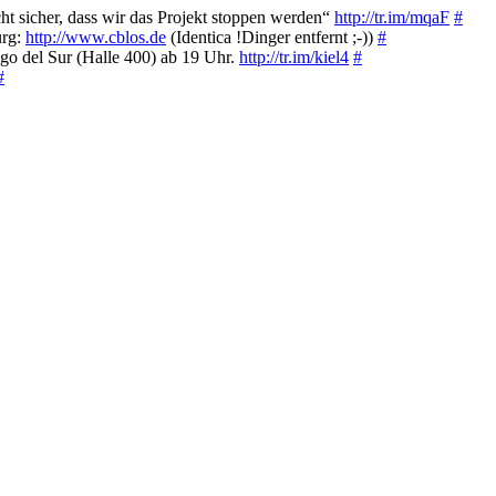
t sicher, dass wir das Projekt stoppen werden“
http://tr.im/mqaF
#
urg:
http://www.cblos.de
(Identica !Dinger entfernt ;-))
#
o del Sur (Halle 400) ab 19 Uhr.
http://tr.im/kiel4
#
#