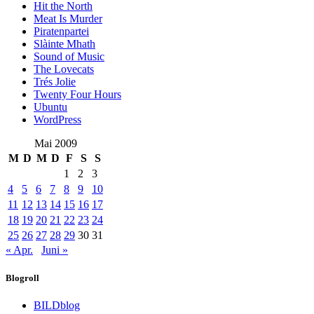
Hit the North
Meat Is Murder
Piratenpartei
Slàinte Mhath
Sound of Music
The Lovecats
Trés Jolie
Twenty Four Hours
Ubuntu
WordPress
Mai 2009
M
D
M
D
F
S
S
1
2
3
4
5
6
7
8
9
10
11
12
13
14
15
16
17
18
19
20
21
22
23
24
25
26
27
28
29
30
31
« Apr.
Juni »
Blogroll
BILDblog