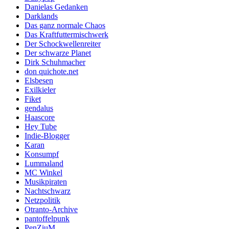
Danielas Gedanken
Darklands
Das ganz normale Chaos
Das Kraftfuttermischwerk
Der Schockwellenreiter
Der schwarze Planet
Dirk Schuhmacher
don quichote.net
Elsbesen
Exilkieler
Fiket
gendalus
Haascore
Hey Tube
Indie-Blogger
Karan
Konsumpf
Lummaland
MC Winkel
Musikpiraten
Nachtschwarz
Netzpolitik
Otranto-Archive
pantoffelpunk
PenZiuM