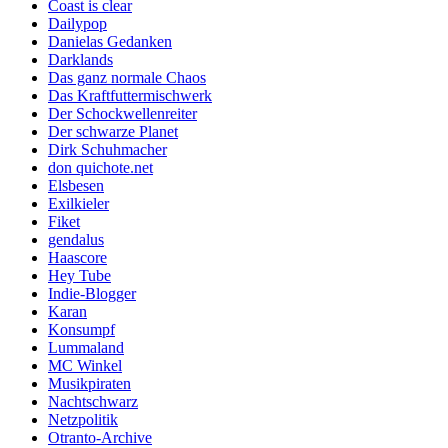
Coast is clear
Dailypop
Danielas Gedanken
Darklands
Das ganz normale Chaos
Das Kraftfuttermischwerk
Der Schockwellenreiter
Der schwarze Planet
Dirk Schuhmacher
don quichote.net
Elsbesen
Exilkieler
Fiket
gendalus
Haascore
Hey Tube
Indie-Blogger
Karan
Konsumpf
Lummaland
MC Winkel
Musikpiraten
Nachtschwarz
Netzpolitik
Otranto-Archive