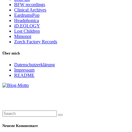
BFW recordings
Clinical Archives
EardrumsPop
Headphonica
iD.EOLOGY
Lost Children
Mimonot
Zorch Factory Records
Über mich
Datenschutzerklärung
Impressum
README
Neueste Kommentare