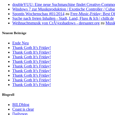
doubleYUU: Eine neue Suchmaschine findet Creative-Common
Windows 7 zur Musikproduktion / Exotische Controller / Cuba
Spontis Wochenschau #01/2014
zu
Free-Music-Friday: Best O
Suche nach freien Inhalten - Stadt, Land, Fluss & Ich | chillr.de
Weihnachtsmusik von CrÃ¼xshadows - deesaster.org
zu
Musik
Neueste Beiträge
Ende Neu
Thank Goth It’s Friday!
Thank Goth It’s Friday!
Thank Goth It’s Friday!
Thank Goth It’s Friday!
Thank Goth It’s Friday!
Thank Goth It’s Friday!
Thank Goth It’s Friday!
Thank Goth It’s Friday!
Thank Goth It’s Friday!
Blogroll
BILDblog
Coast is clear
Dailypop