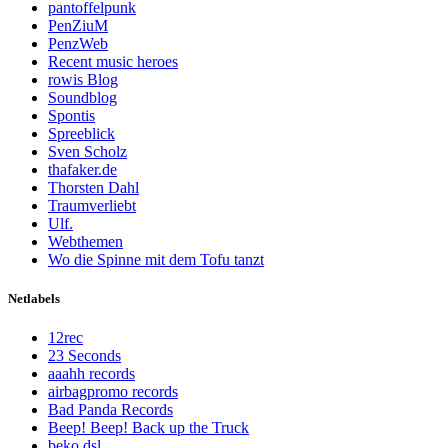
pantoffelpunk
PenZiuM
PenzWeb
Recent music heroes
rowis Blog
Soundblog
Spontis
Spreeblick
Sven Scholz
thafaker.de
Thorsten Dahl
Traumverliebt
Ulf.
Webthemen
Wo die Spinne mit dem Tofu tanzt
Netlabels
12rec
23 Seconds
aaahh records
airbagpromo records
Bad Panda Records
Beep! Beep! Back up the Truck
beko dsl