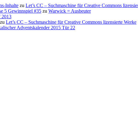
s-Inhalte
zu
Let’s CC – Suchmaschine für Creative Commons lizensie
se 5 Gewinnspiel #35
zu
Warwick = Ausbeuter
f 2013
zu
Let’s CC – Suchmaschine für Creative Commons lizensierte Werke
alischer Adventskalender 2015 Tür 22