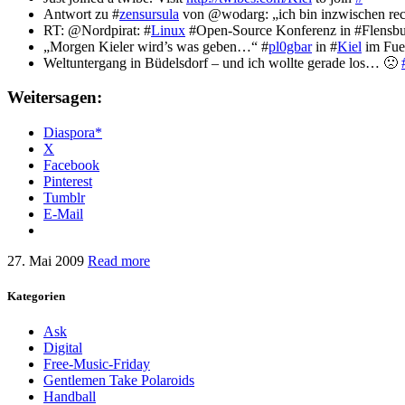
Antwort zu #
zensursula
von @wodarg: „ich bin inzwischen rech
RT: @Nordpirat: #
Linux
#Open-Source Konferenz in #Flensb
„Morgen Kieler wird’s was geben…“ #
pl0gbar
in #
Kiel
im Fueg
Weltuntergang in Büdelsdorf – und ich wollte gerade los… 🙁
Weitersagen:
Diaspora*
X
Facebook
Pinterest
Tumblr
E-Mail
27. Mai 2009
Read more
Kategorien
Ask
Digital
Free-Music-Friday
Gentlemen Take Polaroids
Handball