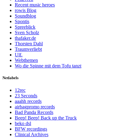
Recent music heroes
rowis Blog
Soundblog
Spontis
Spreeblick
Sven Scholz
thafaker.de
Thorsten Dahl
Traumverliebt
Ulf.
Webthemen
Wo die Spinne mit dem Tofu tanzt
Netlabels
12rec
23 Seconds
aaahh records
airbagpromo records
Bad Panda Records
Beep! Beep! Back up the Truck
beko dsl
BFW recordings
Clinical Archives