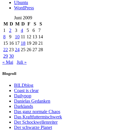
Ubuntu
WordPress
Juni 2009
M
D
M
D
F
S
S
1
2
3
4
5
6
7
8
9
10
11
12
13
14
15
16
17
18
19
20
21
22
23
24
25
26
27
28
29
30
« Mai
Juli »
Blogroll
BILDblog
Coast is clear
Dailypop
Danielas Gedanken
Darklands
Das ganz normale Chaos
Das Kraftfuttermischwerk
Der Schockwellenreiter
Der schwarze Planet