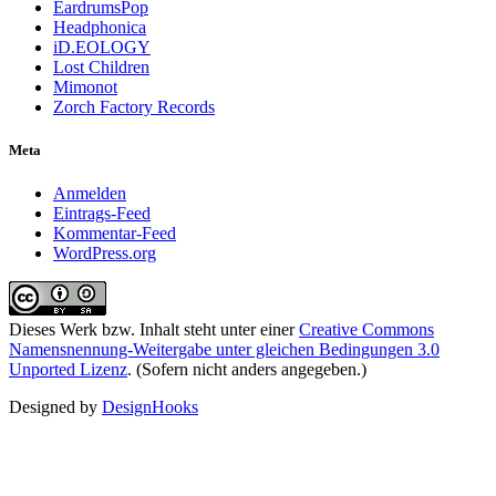
EardrumsPop
Headphonica
iD.EOLOGY
Lost Children
Mimonot
Zorch Factory Records
Meta
Anmelden
Eintrags-Feed
Kommentar-Feed
WordPress.org
Dieses Werk bzw. Inhalt steht unter einer
Creative Commons
Namensnennung-Weitergabe unter gleichen Bedingungen 3.0
Unported Lizenz
. (Sofern nicht anders angegeben.)
Designed by
DesignHooks