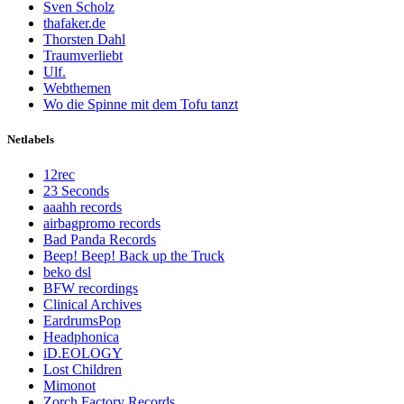
Sven Scholz
thafaker.de
Thorsten Dahl
Traumverliebt
Ulf.
Webthemen
Wo die Spinne mit dem Tofu tanzt
Netlabels
12rec
23 Seconds
aaahh records
airbagpromo records
Bad Panda Records
Beep! Beep! Back up the Truck
beko dsl
BFW recordings
Clinical Archives
EardrumsPop
Headphonica
iD.EOLOGY
Lost Children
Mimonot
Zorch Factory Records