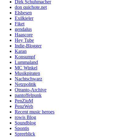
Dirk Schuhmacher
don quichote.net
Elsbesen
Exilkieler
Fiket
gendalus
Haascore
Hey Tube
Indie-Blogger
Karan
Konsumpf
Lummaland
MC Winkel
Musikpiraten
Nachtschwarz
Netzpolitik
Otranto-Archive
pantoffelpunk
PenZiuM
PenzWeb
Recent music heroes
rowis Blog
Soundblog
Spontis
Spreeblick