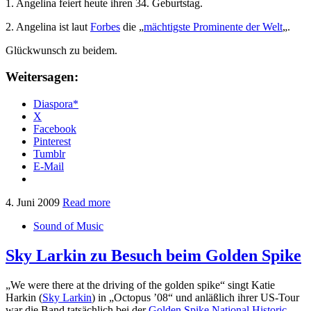
1. Angelina feiert heute ihren 34. Geburtstag.
2. Angelina ist laut
Forbes
die „
mächtigste Prominente der Welt
„.
Glückwunsch zu beidem.
Weitersagen:
Diaspora*
X
Facebook
Pinterest
Tumblr
E-Mail
4. Juni 2009
Read more
Sound of Music
Sky Larkin zu Besuch beim Golden Spike
„We were there at the driving of the golden spike“ singt Katie
Harkin (
Sky Larkin
) in „Octopus ’08“ und anläßlich ihrer US-Tour
war die Band tatsächlich bei der
Golden Spike National Historic