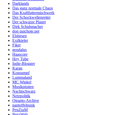
Darklands
Das ganz normale Chaos
Das Kraftfuttermischwerk
Der Schockwellenreiter
Der schwarze Planet
Dirk Schuhmacher
don quichote.net
Elsbesen
Exilkieler
Fiket
gendalus
Haascore
Hey Tube
Indie-Blogger
Karan
Konsumpf
Lummaland
MC Winkel
Musikpiraten
Nachtschwarz
Netzpolitik
Otranto-Archive
pantoffelpunk
PenZiuM
PenzWeb