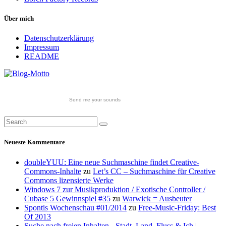
Über mich
Datenschutzerklärung
Impressum
README
Send me your sounds
Neueste Kommentare
doubleYUU: Eine neue Suchmaschine findet Creative-
Commons-Inhalte
zu
Let’s CC – Suchmaschine für Creative
Commons lizensierte Werke
Windows 7 zur Musikproduktion / Exotische Controller /
Cubase 5 Gewinnspiel #35
zu
Warwick = Ausbeuter
Spontis Wochenschau #01/2014
zu
Free-Music-Friday: Best
Of 2013
Suche nach freien Inhalten - Stadt, Land, Fluss & Ich |