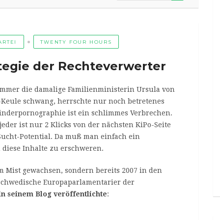
ARTEI
TWENTY FOUR HOURS
tegie der Rechteverwerter
 immer die damalige Familienministerin Ursula von
Keule schwang, herrschte nur noch betretenes
inderpornographie ist ein schlimmes Verbrechen.
 jeder ist nur 2 Klicks von der nächsten KiPo-Seite
 Sucht-Potential. Da muß man einfach ein
 diese Inhalte zu erschweren.
rem Mist gewachsen, sondern bereits 2007 in den
 schwedische Europaparlamentarier der
in seinem Blog veröffentlichte
: