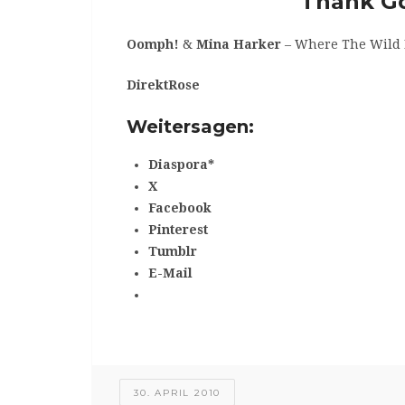
Thank Got
Oomph!
&
Mina Harker
– Where The Wild 
DirektRose
Weitersagen:
Diaspora*
X
Facebook
Pinterest
Tumblr
E-Mail
30. APRIL 2010