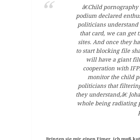
â€Child pornography i
podium declared enthusia
politicians understand
that card, we can get t
sites. And once they h
to start blocking file sh
will have a giant fi
cooperation with IF
monitor the child p
politicians that filteri
they understand,â€ Joha
whole being radiating 
„
Bringen sie mir einen Eimer, ich muß ko