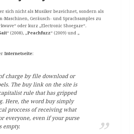
r sich nicht als Musiker bezeichnet, sondern als
rum-Maschinen, Geräusch- und Sprachsamples zu
kwave“ oder kurz „Electronic Shoegaze“.
Gait
“ (2008), „
Peachfuzz
“ (2009) und „
er
Internetseite
:
of charge by file download or
ls. The buy link on the site is
pitalist rule that has gripped
ng. Here, the word buy simply
al proccess of receiving what
for everyone, even if your purse
s empty.