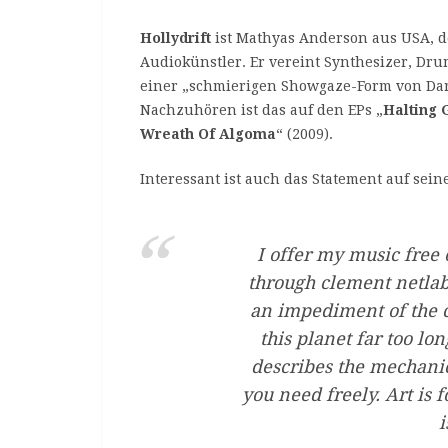
Hollydrift
ist Mathyas Anderson aus USA, de
Audiokünstler. Er vereint Synthesizer, D
einer „schmierigen Showgaze-Form von Dar
Nachzuhören ist das auf den EPs „
Halting 
Wreath Of Algoma
“ (2009).
Interessant ist auch das Statement auf sein
I offer my music free 
through clement netlabe
an impediment of the ca
this planet far too lo
describes the mechanic
you need freely. Art is 
i