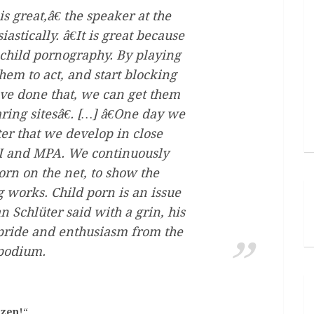
s great,â€ the speaker at the
stically. â€It is great because
 child pornography. By playing
hem to act, and start blocking
ave done that, we can get them
aring sitesâ€. […] â€One day we
lter that we develop in close
PI and MPA. We continuously
orn on the net, to show the
ng works. Child porn is an issue
n Schlüter said with a grin, his
pride and enthusiasm from the
podium.
tzen!
“