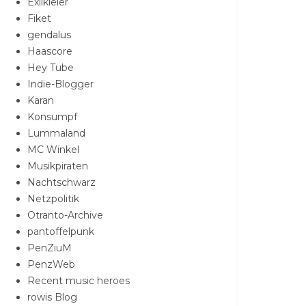
Exilkieler
Fiket
gendalus
Haascore
Hey Tube
Indie-Blogger
Karan
Konsumpf
Lummaland
MC Winkel
Musikpiraten
Nachtschwarz
Netzpolitik
Otranto-Archive
pantoffelpunk
PenZiuM
PenzWeb
Recent music heroes
rowis Blog