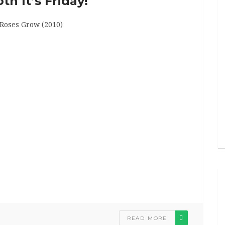
h It’s Friday!
Roses Grow (2010)
READ MORE