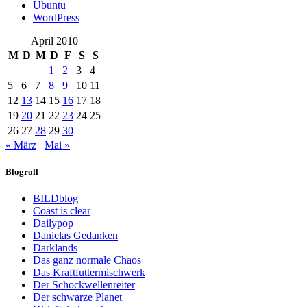
Ubuntu
WordPress
April 2010
M
D
M
D
F
S
S
1
2
3
4
5
6
7
8
9
10
11
12
13
14
15
16
17
18
19
20
21
22
23
24
25
26
27
28
29
30
« März
Mai »
Blogroll
BILDblog
Coast is clear
Dailypop
Danielas Gedanken
Darklands
Das ganz normale Chaos
Das Kraftfuttermischwerk
Der Schockwellenreiter
Der schwarze Planet