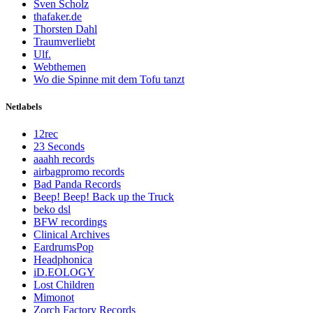
Sven Scholz
thafaker.de
Thorsten Dahl
Traumverliebt
Ulf.
Webthemen
Wo die Spinne mit dem Tofu tanzt
Netlabels
12rec
23 Seconds
aaahh records
airbagpromo records
Bad Panda Records
Beep! Beep! Back up the Truck
beko dsl
BFW recordings
Clinical Archives
EardrumsPop
Headphonica
iD.EOLOGY
Lost Children
Mimonot
Zorch Factory Records