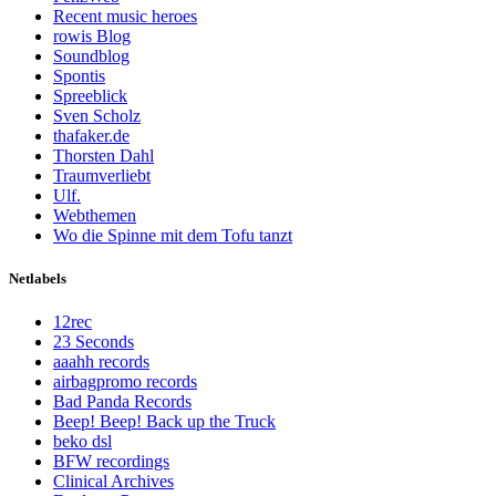
Recent music heroes
rowis Blog
Soundblog
Spontis
Spreeblick
Sven Scholz
thafaker.de
Thorsten Dahl
Traumverliebt
Ulf.
Webthemen
Wo die Spinne mit dem Tofu tanzt
Netlabels
12rec
23 Seconds
aaahh records
airbagpromo records
Bad Panda Records
Beep! Beep! Back up the Truck
beko dsl
BFW recordings
Clinical Archives