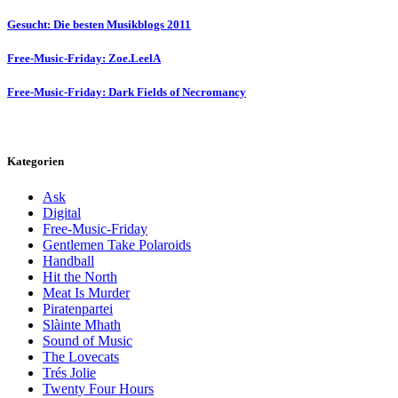
Gesucht: Die besten Musikblogs 2011
Free-Music-Friday: Zoe.LeelA
Free-Music-Friday: Dark Fields of Necromancy
Kategorien
Ask
Digital
Free-Music-Friday
Gentlemen Take Polaroids
Handball
Hit the North
Meat Is Murder
Piratenpartei
Slàinte Mhath
Sound of Music
The Lovecats
Trés Jolie
Twenty Four Hours