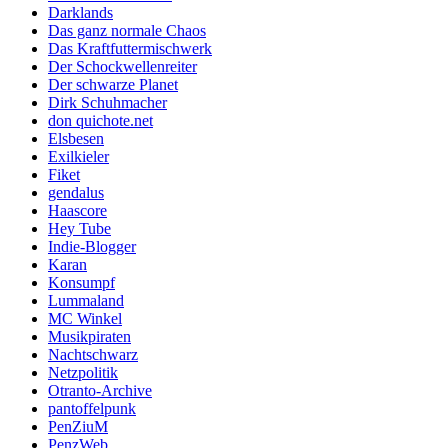
Darklands
Das ganz normale Chaos
Das Kraftfuttermischwerk
Der Schockwellenreiter
Der schwarze Planet
Dirk Schuhmacher
don quichote.net
Elsbesen
Exilkieler
Fiket
gendalus
Haascore
Hey Tube
Indie-Blogger
Karan
Konsumpf
Lummaland
MC Winkel
Musikpiraten
Nachtschwarz
Netzpolitik
Otranto-Archive
pantoffelpunk
PenZiuM
PenzWeb