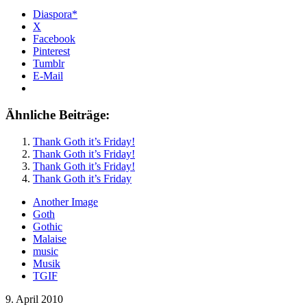
Diaspora*
X
Facebook
Pinterest
Tumblr
E-Mail
Ähnliche Beiträge:
Thank Goth it’s Friday!
Thank Goth it’s Friday!
Thank Goth it’s Friday!
Thank Goth it’s Friday
Another Image
Goth
Gothic
Malaise
music
Musik
TGIF
9. April 2010