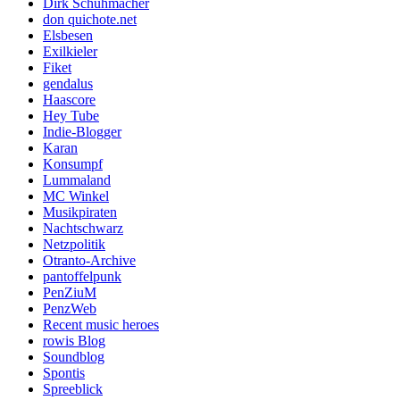
Dirk Schuhmacher
don quichote.net
Elsbesen
Exilkieler
Fiket
gendalus
Haascore
Hey Tube
Indie-Blogger
Karan
Konsumpf
Lummaland
MC Winkel
Musikpiraten
Nachtschwarz
Netzpolitik
Otranto-Archive
pantoffelpunk
PenZiuM
PenzWeb
Recent music heroes
rowis Blog
Soundblog
Spontis
Spreeblick