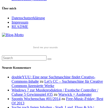
Über mich
Datenschutzerklärung
Impressum
README
Send me your sounds
Neueste Kommentare
doubleYUU: Eine neue Suchmaschine findet Creative-
Commons-Inhalte
zu
Let’s CC – Suchmaschine für Creative
Commons lizensierte Werke
Windows 7 zur Musikproduktion / Exotische Controller /
Cubase 5 Gewinnspiel #35
zu
Warwick = Ausbeuter
Spontis Wochenschau #01/2014
zu
Free-Music-Friday: Best
Of 2013
Suche nach freien Inhalten - Stadt, Land, Fluss & Ich |