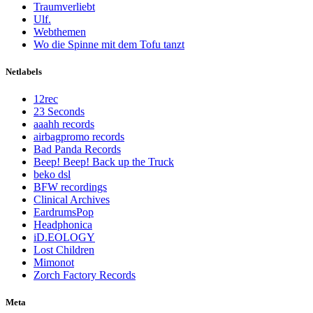
Traumverliebt
Ulf.
Webthemen
Wo die Spinne mit dem Tofu tanzt
Netlabels
12rec
23 Seconds
aaahh records
airbagpromo records
Bad Panda Records
Beep! Beep! Back up the Truck
beko dsl
BFW recordings
Clinical Archives
EardrumsPop
Headphonica
iD.EOLOGY
Lost Children
Mimonot
Zorch Factory Records
Meta