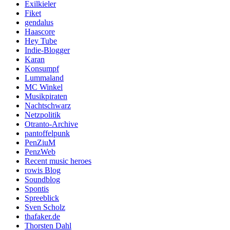
Exilkieler
Fiket
gendalus
Haascore
Hey Tube
Indie-Blogger
Karan
Konsumpf
Lummaland
MC Winkel
Musikpiraten
Nachtschwarz
Netzpolitik
Otranto-Archive
pantoffelpunk
PenZiuM
PenzWeb
Recent music heroes
rowis Blog
Soundblog
Spontis
Spreeblick
Sven Scholz
thafaker.de
Thorsten Dahl