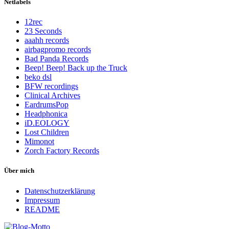
Netlabels
12rec
23 Seconds
aaahh records
airbagpromo records
Bad Panda Records
Beep! Beep! Back up the Truck
beko dsl
BFW recordings
Clinical Archives
EardrumsPop
Headphonica
iD.EOLOGY
Lost Children
Mimonot
Zorch Factory Records
Über mich
Datenschutzerklärung
Impressum
README