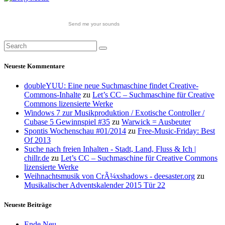
Send me your sounds
Neueste Kommentare
doubleYUU: Eine neue Suchmaschine findet Creative-
Commons-Inhalte
zu
Let’s CC – Suchmaschine für Creative
Commons lizensierte Werke
Windows 7 zur Musikproduktion / Exotische Controller /
Cubase 5 Gewinnspiel #35
zu
Warwick = Ausbeuter
Spontis Wochenschau #01/2014
zu
Free-Music-Friday: Best
Of 2013
Suche nach freien Inhalten - Stadt, Land, Fluss & Ich |
chillr.de
zu
Let’s CC – Suchmaschine für Creative Commons
lizensierte Werke
Weihnachtsmusik von CrÃ¼xshadows - deesaster.org
zu
Musikalischer Adventskalender 2015 Tür 22
Neueste Beiträge
Ende Neu