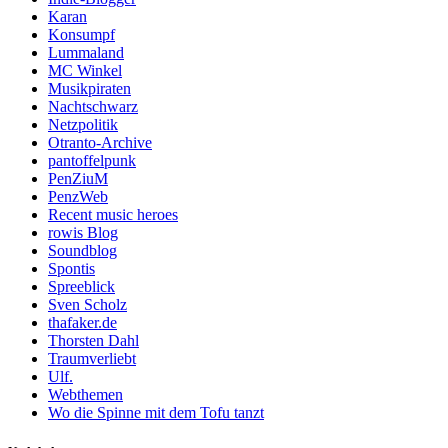
Karan
Konsumpf
Lummaland
MC Winkel
Musikpiraten
Nachtschwarz
Netzpolitik
Otranto-Archive
pantoffelpunk
PenZiuM
PenzWeb
Recent music heroes
rowis Blog
Soundblog
Spontis
Spreeblick
Sven Scholz
thafaker.de
Thorsten Dahl
Traumverliebt
Ulf.
Webthemen
Wo die Spinne mit dem Tofu tanzt