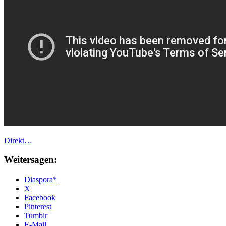
Direkt…
Weitersagen:
Diaspora*
X
Facebook
Pinterest
Tumblr
E-Mail