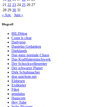
21
22
23
24
25
26
27
28
29
30
31
« Apr.
Juni »
Blogroll
BILDblog
Coast is clear
Dailypop
Danielas Gedanken
Darklands
Das ganz normale Chaos
Das Kraftfuttermischwerk
Der Schockwellenreiter
Der schwarze Planet
Dirk Schuhmacher
don quichote.net
Elsbesen
Exilkieler
Fiket
gendalus
Haascore
Hey Tube
Indie-Blogger