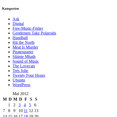
Kategorien
Ask
Digital
Free-Music-Friday
Gentlemen Take Polaroids
Handball
Hit the North
Meat Is Murder
Piratenpartei
Slàinte Mhath
Sound of Music
The Lovecats
Trés Jolie
Twenty Four Hours
Ubuntu
WordPress
Mai 2012
M
D
M
D
F
S
S
1
2
3
4
5
6
7
8
9
10
11
12
13
14
15
16
17
18
19
20