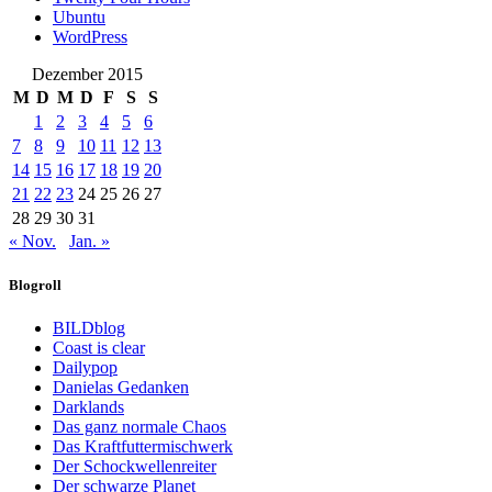
Ubuntu
WordPress
Dezember 2015
M
D
M
D
F
S
S
1
2
3
4
5
6
7
8
9
10
11
12
13
14
15
16
17
18
19
20
21
22
23
24
25
26
27
28
29
30
31
« Nov.
Jan. »
Blogroll
BILDblog
Coast is clear
Dailypop
Danielas Gedanken
Darklands
Das ganz normale Chaos
Das Kraftfuttermischwerk
Der Schockwellenreiter
Der schwarze Planet