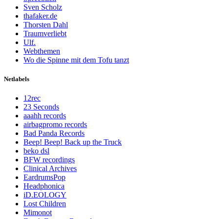
Sven Scholz
thafaker.de
Thorsten Dahl
Traumverliebt
Ulf.
Webthemen
Wo die Spinne mit dem Tofu tanzt
Netlabels
12rec
23 Seconds
aaahh records
airbagpromo records
Bad Panda Records
Beep! Beep! Back up the Truck
beko dsl
BFW recordings
Clinical Archives
EardrumsPop
Headphonica
iD.EOLOGY
Lost Children
Mimonot