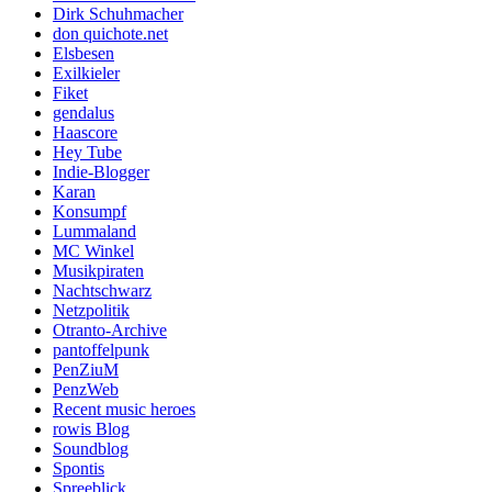
Dirk Schuhmacher
don quichote.net
Elsbesen
Exilkieler
Fiket
gendalus
Haascore
Hey Tube
Indie-Blogger
Karan
Konsumpf
Lummaland
MC Winkel
Musikpiraten
Nachtschwarz
Netzpolitik
Otranto-Archive
pantoffelpunk
PenZiuM
PenzWeb
Recent music heroes
rowis Blog
Soundblog
Spontis
Spreeblick