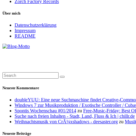
Zorch Factory Records
Über mich
Datenschutzerklärung
Impressum
README
Neueste Kommentare
doubleYUU: Eine neue Suchmaschine findet Creative-Common
Windows 7 zur Musikproduktion / Exotische Controller / Cuba
Spontis Wochenschau #01/2014
zu
Free-Music-Friday: Best O
Suche nach freien Inhalten - Stadt, Land, Fluss & Ich | chillr.de
Weihnachtsmusik von CrÃ¼xshadows - deesaster.org
zu
Musik
Neueste Beiträge