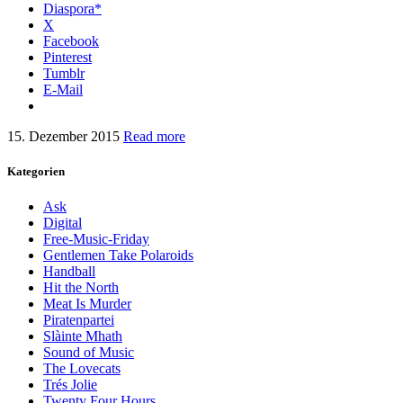
Diaspora*
X
Facebook
Pinterest
Tumblr
E-Mail
15. Dezember 2015
Read more
Kategorien
Ask
Digital
Free-Music-Friday
Gentlemen Take Polaroids
Handball
Hit the North
Meat Is Murder
Piratenpartei
Slàinte Mhath
Sound of Music
The Lovecats
Trés Jolie
Twenty Four Hours