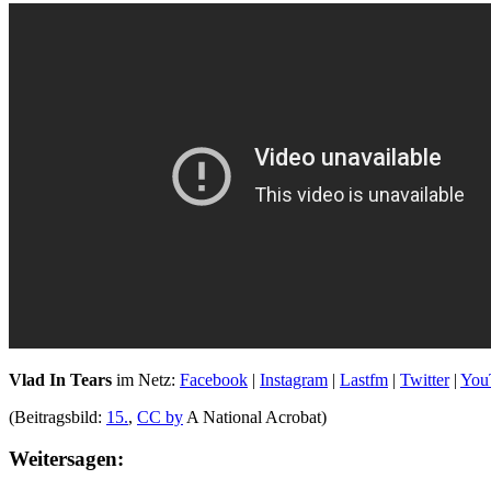
Vlad In Tears
im Netz:
Facebook
|
Instagram
|
Lastfm
|
Twitter
|
You
(Beitragsbild:
15.
,
CC by
A National Acrobat)
Weitersagen: