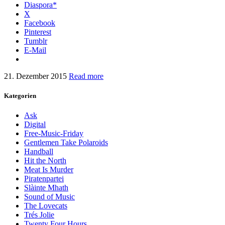
Diaspora*
X
Facebook
Pinterest
Tumblr
E-Mail
21. Dezember 2015
Read more
Kategorien
Ask
Digital
Free-Music-Friday
Gentlemen Take Polaroids
Handball
Hit the North
Meat Is Murder
Piratenpartei
Slàinte Mhath
Sound of Music
The Lovecats
Trés Jolie
Twenty Four Hours