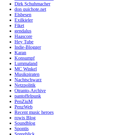
Dirk Schuhmacher
don quichote.net
Elsbesen
Exilkieler
Fiket
gendalus
Haascore
Hey Tube
Indie-Blogger
Karan
Konsumpf
Lummaland
MC Winkel
Musikpiraten
Nachtschwarz
Netzpolitik
Otranto-Archive
pantoffelpunk
PenZiuM
PenzWeb
Recent music heroes
rowis Blog
Soundblog
Spontis
Spreeblick