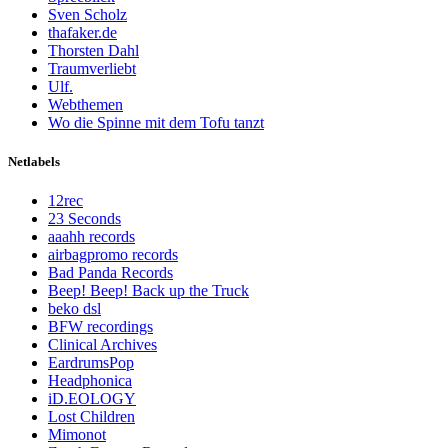
Sven Scholz
thafaker.de
Thorsten Dahl
Traumverliebt
Ulf.
Webthemen
Wo die Spinne mit dem Tofu tanzt
Netlabels
12rec
23 Seconds
aaahh records
airbagpromo records
Bad Panda Records
Beep! Beep! Back up the Truck
beko dsl
BFW recordings
Clinical Archives
EardrumsPop
Headphonica
iD.EOLOGY
Lost Children
Mimonot