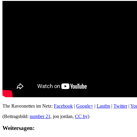
The Raveonettes im Netz:
Facebook
|
Google+
|
Lastfm
|
Twitter
|
Yo
(Beitragsbild:
number 21
, jon jordan,
CC by
)
Weitersagen: