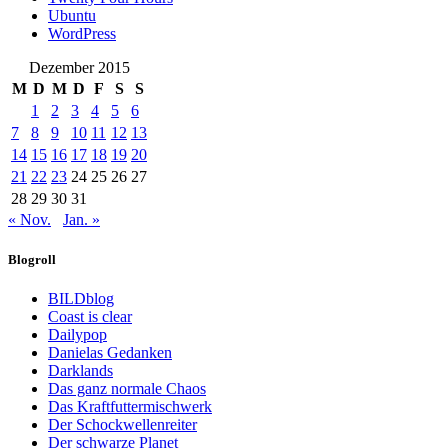
Ubuntu
WordPress
Dezember 2015
M
D
M
D
F
S
S
1
2
3
4
5
6
7
8
9
10
11
12
13
14
15
16
17
18
19
20
21
22
23
24
25
26
27
28
29
30
31
« Nov.
Jan. »
Blogroll
BILDblog
Coast is clear
Dailypop
Danielas Gedanken
Darklands
Das ganz normale Chaos
Das Kraftfuttermischwerk
Der Schockwellenreiter
Der schwarze Planet