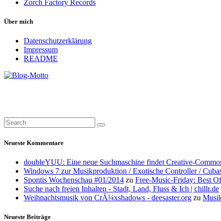
Zorch Factory Records
Über mich
Datenschutzerklärung
Impressum
README
Neueste Kommentare
doubleYUU: Eine neue Suchmaschine findet Creative-Common
Windows 7 zur Musikproduktion / Exotische Controller / Cuba
Spontis Wochenschau #01/2014
zu
Free-Music-Friday: Best O
Suche nach freien Inhalten - Stadt, Land, Fluss & Ich | chillr.de
Weihnachtsmusik von CrÃ¼xshadows - deesaster.org
zu
Musik
Neueste Beiträge