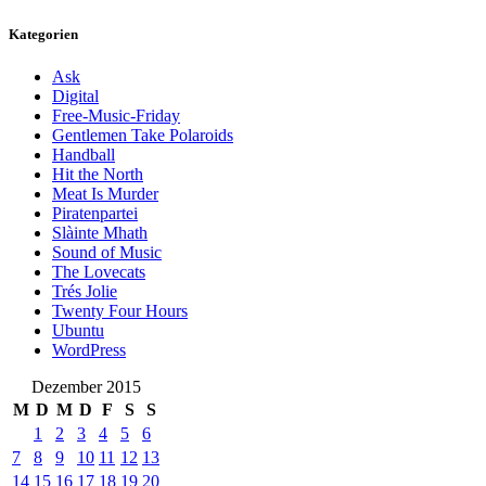
Kategorien
Ask
Digital
Free-Music-Friday
Gentlemen Take Polaroids
Handball
Hit the North
Meat Is Murder
Piratenpartei
Slàinte Mhath
Sound of Music
The Lovecats
Trés Jolie
Twenty Four Hours
Ubuntu
WordPress
Dezember 2015
M
D
M
D
F
S
S
1
2
3
4
5
6
7
8
9
10
11
12
13
14
15
16
17
18
19
20