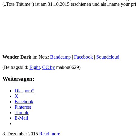
(„Tote Träume“) ist am 31.10.2015 erschienen und als „name your p
Wonder Dark
im Netz:
Bandcamp
|
Facebook
|
Soundcloud
(Beitragsbild:
Eight
,
CC by
makou0629)
Weitersagen:
Diaspora*
X
Facebook
Pinterest
Tumblr
E-Mail
8. Dezember 2015
Read more