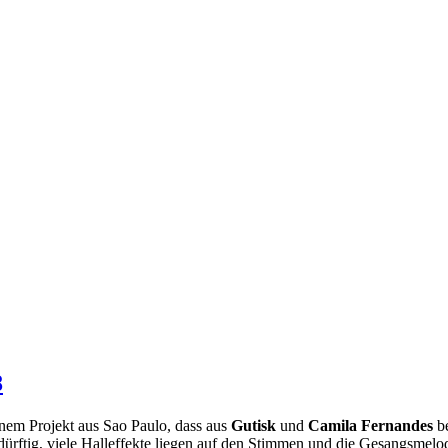
8
inem Projekt aus Sao Paulo, dass aus
Gutisk
und
Camila Fernandes
be
ürftig, viele Halleffekte liegen auf den Stimmen und die Gesangsmelo