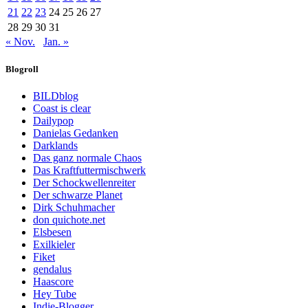
21
22
23
24
25
26
27
28
29
30
31
« Nov.
Jan. »
Blogroll
BILDblog
Coast is clear
Dailypop
Danielas Gedanken
Darklands
Das ganz normale Chaos
Das Kraftfuttermischwerk
Der Schockwellenreiter
Der schwarze Planet
Dirk Schuhmacher
don quichote.net
Elsbesen
Exilkieler
Fiket
gendalus
Haascore
Hey Tube
Indie-Blogger