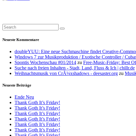
Neueste Kommentare
doubleYUU: Eine neue Suchmaschine findet Creative-Common
Windows 7 zur Musikproduktion / Exotische Controller / Cuba
Spontis Wochenschau #01/2014
zu
Free-Music-Friday: Best O
Suche nach freien Inhalten - Stadt, Land, Fluss & Ich | chillr.de
Weihnachtsmusik von CrÃ¼xshadows - deesaster.org
zu
Musik
Neueste Beiträge
Ende Neu
Thank Goth It’s Friday!
Thank Goth It’s Friday!
Thank Goth It’s Friday!
Thank Goth It’s Friday!
Thank Goth It’s Friday!
Thank Goth It’s Friday!
Thank Goth It’s Friday!