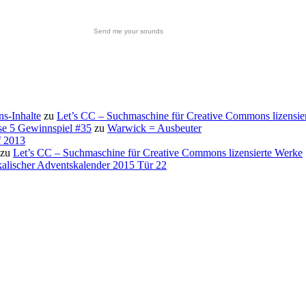
Send me your sounds
s-Inhalte
zu
Let’s CC – Suchmaschine für Creative Commons lizensie
se 5 Gewinnspiel #35
zu
Warwick = Ausbeuter
f 2013
zu
Let’s CC – Suchmaschine für Creative Commons lizensierte Werke
alischer Adventskalender 2015 Tür 22