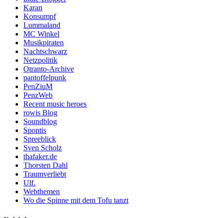
Karan
Konsumpf
Lummaland
MC Winkel
Musikpiraten
Nachtschwarz
Netzpolitik
Otranto-Archive
pantoffelpunk
PenZiuM
PenzWeb
Recent music heroes
rowis Blog
Soundblog
Spontis
Spreeblick
Sven Scholz
thafaker.de
Thorsten Dahl
Traumverliebt
Ulf.
Webthemen
Wo die Spinne mit dem Tofu tanzt