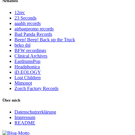
Netlabels
12rec
23 Seconds
aaahh records
airbagpromo records
Bad Panda Records
Beep! Beep! Back up the Truck
beko dsl
BFW recordings
Clinical Archives
EardrumsPop
Headphonica
iD.EOLOGY
Lost Children
Mimonot
Zorch Factory Records
Über mich
Datenschutzerklärung
Impressum
README