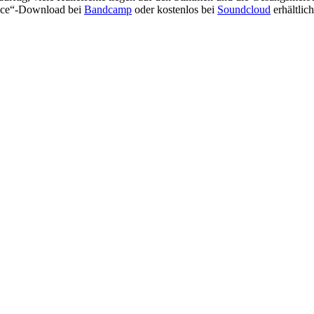
rice“-Download bei
Bandcamp
oder kostenlos bei
Soundcloud
erhältlich