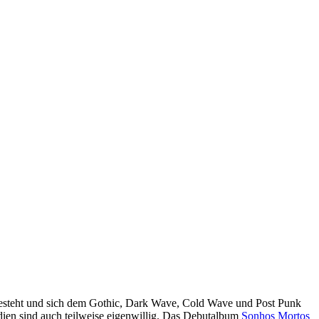
steht und sich dem Gothic, Dark Wave, Cold Wave und Post Punk
dien sind auch teilweise eigenwillig. Das Debutalbum
Sonhos Mortos