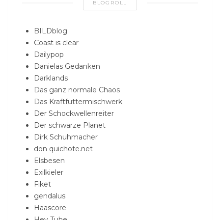
BLOGROLL
BILDblog
Coast is clear
Dailypop
Danielas Gedanken
Darklands
Das ganz normale Chaos
Das Kraftfuttermischwerk
Der Schockwellenreiter
Der schwarze Planet
Dirk Schuhmacher
don quichote.net
Elsbesen
Exilkieler
Fiket
gendalus
Haascore
Hey Tube