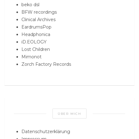
beko dsl
BFW recordings
Clinical Archives
EardrumsPop
Headphonica
iD.EOLOGY
Lost Children
Mimonot
Zorch Factory Records
ÜBER MICH
Datenschutzerklärung
Impressum