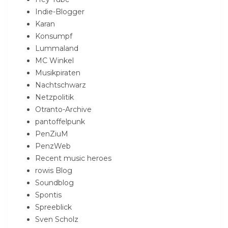
Indie-Blogger
Karan
Konsumpf
Lummaland
MC Winkel
Musikpiraten
Nachtschwarz
Netzpolitik
Otranto-Archive
pantoffelpunk
PenZiuM
PenzWeb
Recent music heroes
rowis Blog
Soundblog
Spontis
Spreeblick
Sven Scholz