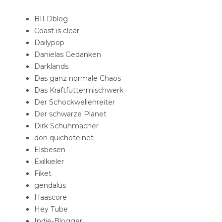
BILDblog
Coast is clear
Dailypop
Danielas Gedanken
Darklands
Das ganz normale Chaos
Das Kraftfuttermischwerk
Der Schockwellenreiter
Der schwarze Planet
Dirk Schuhmacher
don quichote.net
Elsbesen
Exilkieler
Fiket
gendalus
Haascore
Hey Tube
Indie-Blogger