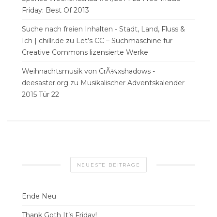
Friday: Best Of 2013
Suche nach freien Inhalten - Stadt, Land, Fluss &
Ich | chillr.de
zu
Let’s CC – Suchmaschine für
Creative Commons lizensierte Werke
Weihnachtsmusik von CrÃ¼xshadows -
deesaster.org
zu
Musikalischer Adventskalender
2015 Tür 22
NEUESTE BEITRÄGE
Ende Neu
Thank Goth It’s Friday!