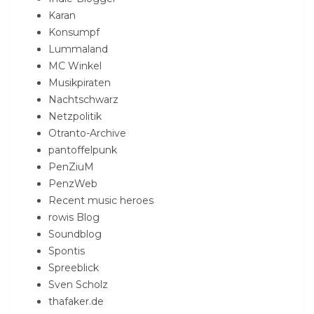
Karan
Konsumpf
Lummaland
MC Winkel
Musikpiraten
Nachtschwarz
Netzpolitik
Otranto-Archive
pantoffelpunk
PenZiuM
PenzWeb
Recent music heroes
rowis Blog
Soundblog
Spontis
Spreeblick
Sven Scholz
thafaker.de