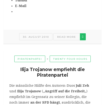
Tumblr
E-Mail
30. AUGUST 2010
READ MORE
PIRATENPARTEI
TWENTY FOUR HOURS
Ilija Trojanow empfiehlt die
Piratenpartei
Die männliche Hälfte des Autoren-Duos
Juli Zeh
und
Ilija Trojanow
(„
Angriff auf die Freiheit
„)
empfiehlt im Gegensatz zu seiner Kollegin, die
noch immer
an der SPD hängt
, ausdrücklich, die