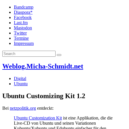
Bandcamp
Diaspora*
Facebook
Last.fm
Mastodon
Twitter
Termine
Impressum
Weblog.Micha-Schmidt.net
Digital
Ubuntu
Ubuntu Customizing Kit 1.2
Bei
netzpolitik.org
entdeckt:
Ubuntu Customization Kit
ist eine Applikation, die die
Live-CD von Ubuntu und seinen Variationen
Kubuntu/Xubuntu und Edubuntu einfacher für den