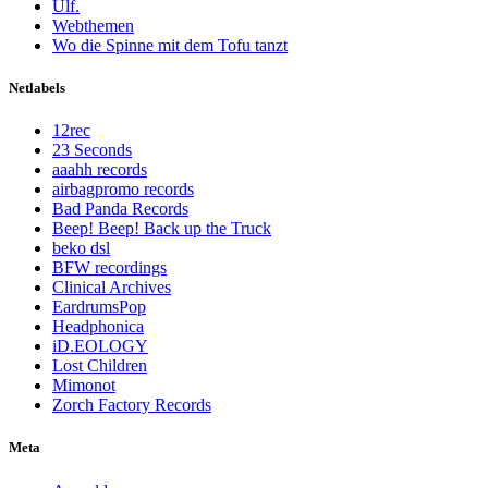
Ulf.
Webthemen
Wo die Spinne mit dem Tofu tanzt
Netlabels
12rec
23 Seconds
aaahh records
airbagpromo records
Bad Panda Records
Beep! Beep! Back up the Truck
beko dsl
BFW recordings
Clinical Archives
EardrumsPop
Headphonica
iD.EOLOGY
Lost Children
Mimonot
Zorch Factory Records
Meta