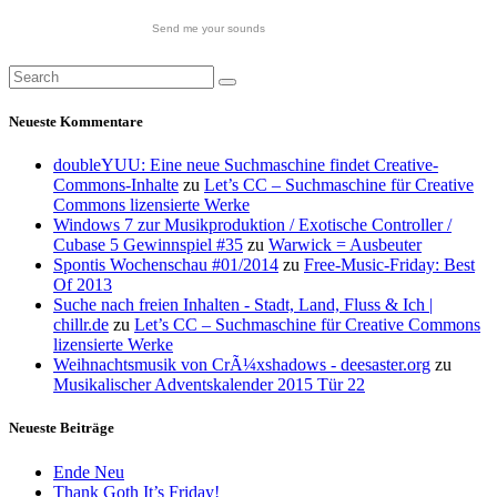
Send me your sounds
Neueste Kommentare
doubleYUU: Eine neue Suchmaschine findet Creative-
Commons-Inhalte
zu
Let’s CC – Suchmaschine für Creative
Commons lizensierte Werke
Windows 7 zur Musikproduktion / Exotische Controller /
Cubase 5 Gewinnspiel #35
zu
Warwick = Ausbeuter
Spontis Wochenschau #01/2014
zu
Free-Music-Friday: Best
Of 2013
Suche nach freien Inhalten - Stadt, Land, Fluss & Ich |
chillr.de
zu
Let’s CC – Suchmaschine für Creative Commons
lizensierte Werke
Weihnachtsmusik von CrÃ¼xshadows - deesaster.org
zu
Musikalischer Adventskalender 2015 Tür 22
Neueste Beiträge
Ende Neu
Thank Goth It’s Friday!