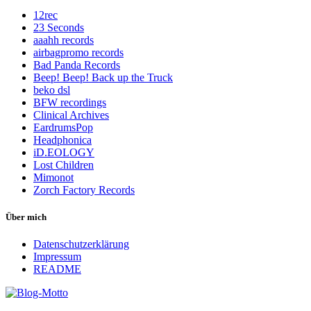
12rec
23 Seconds
aaahh records
airbagpromo records
Bad Panda Records
Beep! Beep! Back up the Truck
beko dsl
BFW recordings
Clinical Archives
EardrumsPop
Headphonica
iD.EOLOGY
Lost Children
Mimonot
Zorch Factory Records
Über mich
Datenschutzerklärung
Impressum
README