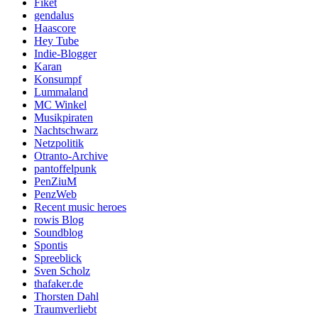
Fiket
gendalus
Haascore
Hey Tube
Indie-Blogger
Karan
Konsumpf
Lummaland
MC Winkel
Musikpiraten
Nachtschwarz
Netzpolitik
Otranto-Archive
pantoffelpunk
PenZiuM
PenzWeb
Recent music heroes
rowis Blog
Soundblog
Spontis
Spreeblick
Sven Scholz
thafaker.de
Thorsten Dahl
Traumverliebt