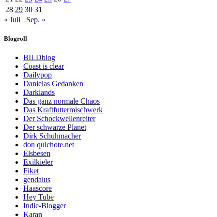
28
29
30
31
« Juli
Sep. »
Blogroll
BILDblog
Coast is clear
Dailypop
Danielas Gedanken
Darklands
Das ganz normale Chaos
Das Kraftfuttermischwerk
Der Schockwellenreiter
Der schwarze Planet
Dirk Schuhmacher
don quichote.net
Elsbesen
Exilkieler
Fiket
gendalus
Haascore
Hey Tube
Indie-Blogger
Karan