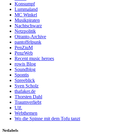
Konsumpf
Lummaland
MC Winkel
Musikpiraten
Nachtschwarz
Netzpolitik
Otranto-Archive
pantoffelpunk
PenZiuM
PenzWeb
Recent music heroes
rowis Blog
Soundblog
Spontis
Spreeblick
Sven Scholz
thafaker.de
Thorsten Dahl
Traumverliebt
Ulf.
Webthemen
Wo die Spinne mit dem Tofu tanzt
Netlabels