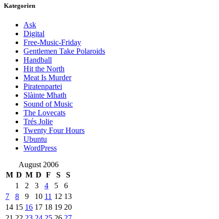
Kategorien
Ask
Digital
Free-Music-Friday
Gentlemen Take Polaroids
Handball
Hit the North
Meat Is Murder
Piratenpartei
Slàinte Mhath
Sound of Music
The Lovecats
Trés Jolie
Twenty Four Hours
Ubuntu
WordPress
August 2006
M
D
M
D
F
S
S
1
2
3
4
5
6
7
8
9
10
11
12
13
14
15
16
17
18
19
20
21
22
23
24
25
26
27