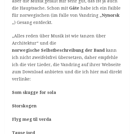
aber die Musik gefällt mir sehr gut, das ist ja auch
die Hauptsache. Schon mit
Gåte
habe ich ein Faible
für norwegischen (im Falle von Vandring „
Nynorsk
„) Gesang entdeckt.
„Alles reden über Musik ist wie tanzen über
Architektur“ und die
norwegische Selbstbeschreibung der Band
kann
ich nicht zweifelsfrei übersetzen, daher empfehle
ich die vier Lieder, die Vandring auf ihrer Webseite
zum Download anbieten und die ich hier mal direkt
verlinke:
Som skugge for sola
Storskogen
Flyg meg til verda
Tause jord