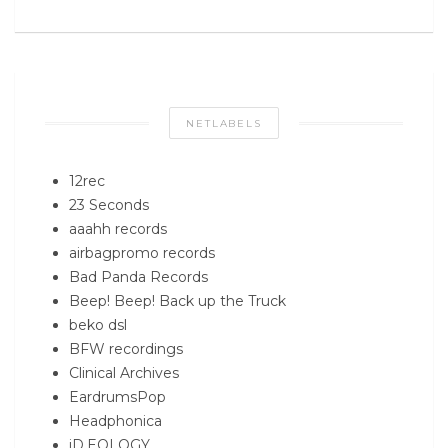
NETLABELS
12rec
23 Seconds
aaahh records
airbagpromo records
Bad Panda Records
Beep! Beep! Back up the Truck
beko dsl
BFW recordings
Clinical Archives
EardrumsPop
Headphonica
iD.EOLOGY