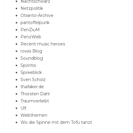
Nachtschwarz
Netzpolitik
Otranto-Archive
pantoffelpunk
PenZiuM
PenzWeb
Recent music heroes
rowis Blog
Soundblog
Spontis
Spreeblick
Sven Scholz
thafaker.de
Thorsten Dahl
Traumverliebt
Ulf.
Webthemen
Wo die Spinne mit dem Tofu tanzt