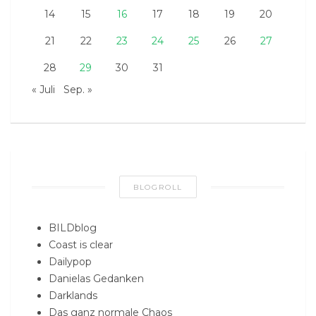
14
15
16
17
18
19
20
21
22
23
24
25
26
27
28
29
30
31
« Juli
Sep. »
BLOGROLL
BILDblog
Coast is clear
Dailypop
Danielas Gedanken
Darklands
Das ganz normale Chaos