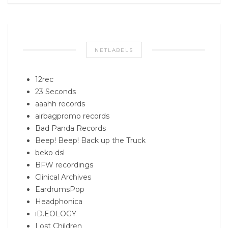
NETLABELS
12rec
23 Seconds
aaahh records
airbagpromo records
Bad Panda Records
Beep! Beep! Back up the Truck
beko dsl
BFW recordings
Clinical Archives
EardrumsPop
Headphonica
iD.EOLOGY
Lost Children