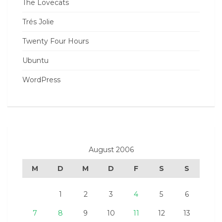
The Lovecats
Trés Jolie
Twenty Four Hours
Ubuntu
WordPress
August 2006
M
D
M
D
F
S
S
1
2
3
4
5
6
7
8
9
10
11
12
13