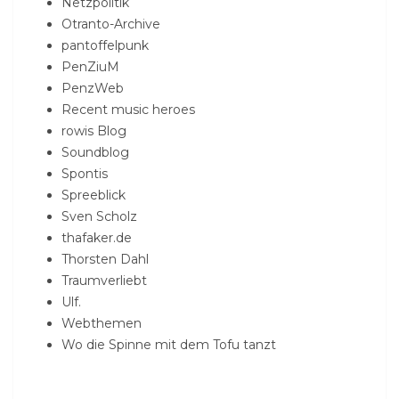
Netzpolitik
Otranto-Archive
pantoffelpunk
PenZiuM
PenzWeb
Recent music heroes
rowis Blog
Soundblog
Spontis
Spreeblick
Sven Scholz
thafaker.de
Thorsten Dahl
Traumverliebt
Ulf.
Webthemen
Wo die Spinne mit dem Tofu tanzt