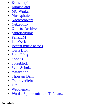
Konsumpf
Lummaland
MC Winkel
Musikpiraten
Nachtschwarz
Netzpolitik
Otranto-Archive
pantoffelpunk
PenZiuM
PenzWeb
Recent music heroes
rowis Blog
Soundblog
Spontis
Spreeblick
Sven Scholz
thafaker.de
Thorsten Dahl
Traumverliebt
Ulf.
Webthemen
Wo die Spinne mit dem Tofu tanzt
Netlabels