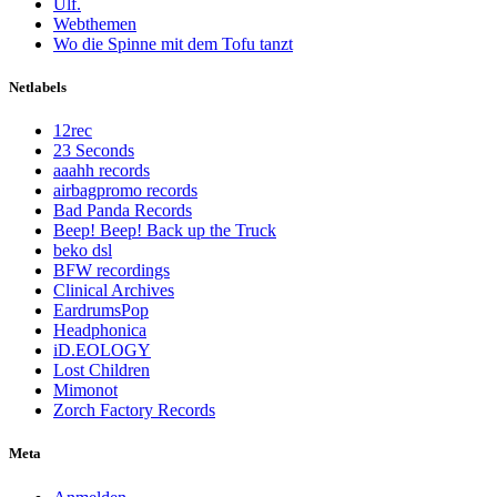
Ulf.
Webthemen
Wo die Spinne mit dem Tofu tanzt
Netlabels
12rec
23 Seconds
aaahh records
airbagpromo records
Bad Panda Records
Beep! Beep! Back up the Truck
beko dsl
BFW recordings
Clinical Archives
EardrumsPop
Headphonica
iD.EOLOGY
Lost Children
Mimonot
Zorch Factory Records
Meta