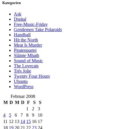
Kategorien
Ask
Digital
Free-Music-Friday
Gentlemen Take Polaroids
Handball
Hit the North
Meat Is Murder
Piratenpartei
Slàinte Mhath
Sound of Music
The Lovecats
Trés Jolie
Twenty Four Hours
Ubuntu
WordPress
Februar 2008
M
D
M
D
F
S
S
1
2
3
4
5
6
7
8
9
10
11
12
13
14
15
16
17
18
19
20
21
22
23
24