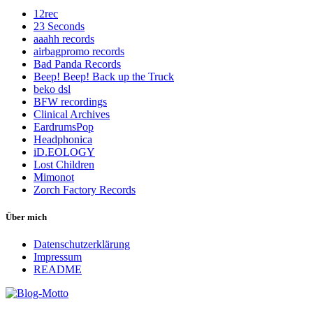
12rec
23 Seconds
aaahh records
airbagpromo records
Bad Panda Records
Beep! Beep! Back up the Truck
beko dsl
BFW recordings
Clinical Archives
EardrumsPop
Headphonica
iD.EOLOGY
Lost Children
Mimonot
Zorch Factory Records
Über mich
Datenschutzerklärung
Impressum
README