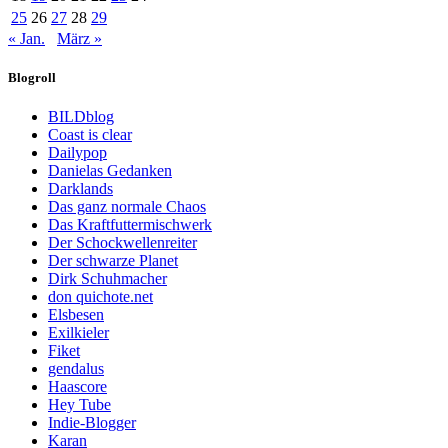
25
26
27
28
29
« Jan.
März »
Blogroll
BILDblog
Coast is clear
Dailypop
Danielas Gedanken
Darklands
Das ganz normale Chaos
Das Kraftfuttermischwerk
Der Schockwellenreiter
Der schwarze Planet
Dirk Schuhmacher
don quichote.net
Elsbesen
Exilkieler
Fiket
gendalus
Haascore
Hey Tube
Indie-Blogger
Karan