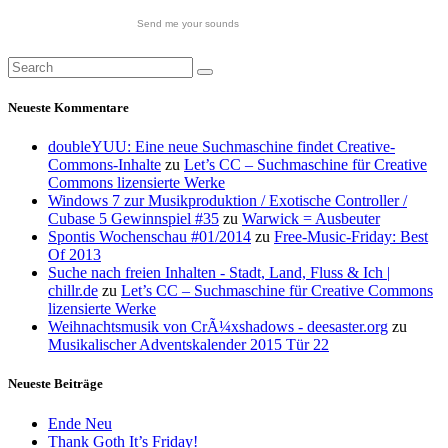
Send me your sounds
Neueste Kommentare
doubleYUU: Eine neue Suchmaschine findet Creative-
Commons-Inhalte
zu
Let’s CC – Suchmaschine für Creative
Commons lizensierte Werke
Windows 7 zur Musikproduktion / Exotische Controller /
Cubase 5 Gewinnspiel #35
zu
Warwick = Ausbeuter
Spontis Wochenschau #01/2014
zu
Free-Music-Friday: Best
Of 2013
Suche nach freien Inhalten - Stadt, Land, Fluss & Ich |
chillr.de
zu
Let’s CC – Suchmaschine für Creative Commons
lizensierte Werke
Weihnachtsmusik von CrÃ¼xshadows - deesaster.org
zu
Musikalischer Adventskalender 2015 Tür 22
Neueste Beiträge
Ende Neu
Thank Goth It’s Friday!