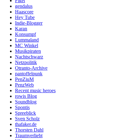
Fiket
gendalus
Haascore
Hey Tube
Indie-Blogger
Karan
Konsumpf
Lummaland
MC Winkel
Musikpiraten
Nachtschwarz
Netzpolitik
Otranto-Archive
pantoffelpunk
PenZiuM
PenzWeb
Recent music heroes
rowis Blog
Soundblog
Spontis
Spreeblick
Sven Scholz
thafaker.de
Thorsten Dahl
Traumverliebt