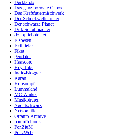
Darklands
Das ganz normale Chaos
Das Kraftfuttermischwerk
Der Schockwellenreiter
Der schwarze Planet
Dirk Schuhmacher
don quichote.net
Elsbesen
Exilkieler
Fiket
gendalus
Haascore
Hey Tube
Indie-Blogger
Karan
Konsumpf
Lummaland
MC Winkel
Musikpiraten
Nachtschwarz
Netzpolitik
Otranto-Archive
pantoffelpunk
PenZiuM
PenzWeb