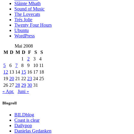
Slàinte Mhath
Sound of Music
The Lovecats
Trés Jolie
Twenty Four Hours
Ubuntu
WordPress
Mai 2008
M
D
M
D
F
S
S
1
2
3
4
5
6
7
8
9
10
11
12
13
14
15
16
17
18
19
20
21
22
23
24
25
26
27
28
29
30
31
« Apr.
Juni »
Blogroll
BILDblog
Coast is clear
Dailypop
Danielas Gedanken