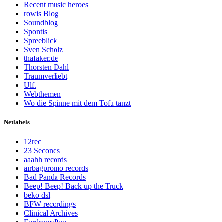
Recent music heroes
rowis Blog
Soundblog
Spontis
Spreeblick
Sven Scholz
thafaker.de
Thorsten Dahl
Traumverliebt
Ulf.
Webthemen
Wo die Spinne mit dem Tofu tanzt
Netlabels
12rec
23 Seconds
aaahh records
airbagpromo records
Bad Panda Records
Beep! Beep! Back up the Truck
beko dsl
BFW recordings
Clinical Archives
EardrumsPop