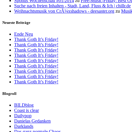
Spontis Wochenschau #01/2014
zu
Free-Music-Friday: Best O
Suche nach freien Inhalten - Stadt, Land, Fluss & Ich | chillr.de
Weihnachtsmusik von CrÃ¼xshadows - deesaster.org
zu
Musik
Neueste Beiträge
Ende Neu
Thank Goth It’s Friday!
Thank Goth It’s Friday!
Thank Goth It’s Friday!
Thank Goth It’s Friday!
Thank Goth It’s Friday!
Thank Goth It’s Friday!
Thank Goth It’s Friday!
Thank Goth It’s Friday!
Thank Goth It’s Friday!
Blogroll
BILDblog
Coast is clear
Dailypop
Danielas Gedanken
Darklands
Das ganz normale Chaos