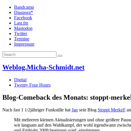
Bandcamp
Diaspora*
Facebook
Last.fm
Mastodon
Twitter
Termine
Impressum
Weblog.Micha-Schmidt.net
Digital
Twenty Four Hours
Blog-Comeback des Monats: stoppt-merke
Nach fast 1 1/2jähriger Funkstille hat
Jan
sein Blog
Stoppt Merkel!
am
Mit mehreren kleinen Aktualisierungen und ohne größere Paus
wir langsam auf den Wahlkampf, der wohl irgendwann zwisch
und Frühjahr 2009 beginnen wird, einstimmen.