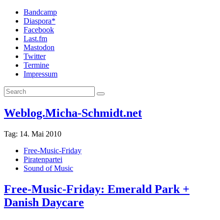
Bandcamp
Diaspora*
Facebook
Last.fm
Mastodon
Twitter
Termine
Impressum
Weblog.Micha-Schmidt.net
Tag:
14. Mai 2010
Free-Music-Friday
Piratenpartei
Sound of Music
Free-Music-Friday: Emerald Park +
Danish Daycare