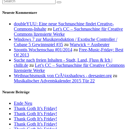
Neueste Kommentare
doubleYUU: Eine neue Suchmaschine findet Creative-
Commons-Inhalte
zu
Let’s CC – Suchmaschine für Creative
Commons lizensierte Werke
Windows 7 zur Musikproduktion / Exotische Controller /
Cubase 5 Gewinnspiel #35
zu
Warwick = Ausbeuter
Spontis Wochenschau #01/2014
zu
Free-Music-Friday: Best
Of 2013
Suche nach freien Inhalten - Stadt, Land, Fluss & Ich |
chillr.de
zu
Let’s CC – Suchmaschine für Creative Commons
lizensierte Werke
Weihnachtsmusik von CrÃ¼xshadows - deesaster.org
zu
Musikalischer Adventskalender 2015 Tür 22
Neueste Beiträge
Ende Neu
Thank Goth It’s Friday!
Thank Goth It’s Friday!
Thank Goth It’s Friday!
Thank Goth It’s Friday!