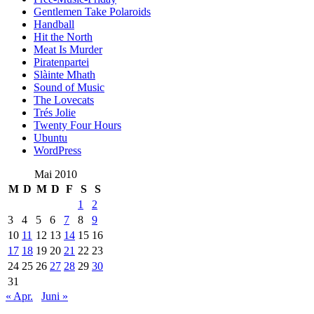
Gentlemen Take Polaroids
Handball
Hit the North
Meat Is Murder
Piratenpartei
Slàinte Mhath
Sound of Music
The Lovecats
Trés Jolie
Twenty Four Hours
Ubuntu
WordPress
Mai 2010
M
D
M
D
F
S
S
1
2
3
4
5
6
7
8
9
10
11
12
13
14
15
16
17
18
19
20
21
22
23
24
25
26
27
28
29
30
31
« Apr.
Juni »