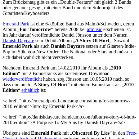
Zum Brückentag gibt es ein „Double-Feature“ mit gleich 2 Bands
oder genauer gesagt, mit einer Band und dem Soloprojekt des
Gitarristen/Keyboarders.
Emerald Park
ist eine 6-köpfige Band aus Malmö/Schweden, deren
Album „
For Tomorrow
“ bereits 2008 bei
afmusic
erschienen ist.
Im Jahr darauf veröffentlichte Daniel Jönsson unter dem Namen
Danish Daycare
sein Debüt-Album „
A Story Of Hurt
„. Sowohl
Emerald Park
als auch
Danish Daycare
setzen auf Gitarren-Indie-
Pop im Stile von New Order, The National oder Stars und müssen
sich dabei wahrlich nicht verstecken.
Nachdem Emerald Park am 14.02.2010 ihr Album als „
2010
Edition
“ mit 2 Bonustracks als kostenlosen Download
wiederveröffentlicht
haben, zog Jönsson am 10.05.2010 nach, so
dass nun auch „
A Story Of Hurt
“ mit einem Bonustrack als „
2010
Edition
“
erhältlich
ist:
<a href="http://emeraldpark.bandcamp.com/album/for-tomorrow-
2010-edition">Intro by Emerald Park</a>
<a href="http://danishdaycare.bandcamp.com/album/a-story-of-hurt-
2010-edition">A Purpose To My Sins by Danish Daycare</a>
Übrigens sind
Emerald Park
mit „
Obscured By Lies
“ in den
Free-
Music-Charts
auf
Darkerradio
vertreten, es kann noch bis zum