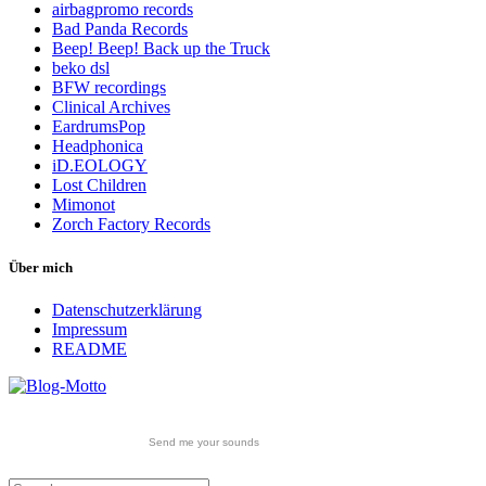
airbagpromo records
Bad Panda Records
Beep! Beep! Back up the Truck
beko dsl
BFW recordings
Clinical Archives
EardrumsPop
Headphonica
iD.EOLOGY
Lost Children
Mimonot
Zorch Factory Records
Über mich
Datenschutzerklärung
Impressum
README
Send me your sounds