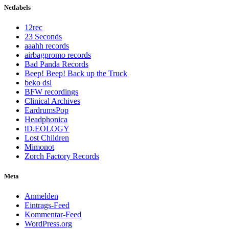
Netlabels
12rec
23 Seconds
aaahh records
airbagpromo records
Bad Panda Records
Beep! Beep! Back up the Truck
beko dsl
BFW recordings
Clinical Archives
EardrumsPop
Headphonica
iD.EOLOGY
Lost Children
Mimonot
Zorch Factory Records
Meta
Anmelden
Eintrags-Feed
Kommentar-Feed
WordPress.org