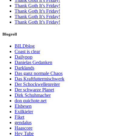
Thank Goth It’s Friday!
Thank Goth It’s Friday!
Thank Goth It’s Friday!
Thank Goth It’s Friday!
Thank Goth It’s Friday!
Blogroll
BILDblog
Coast is clear
Dailypop
Danielas Gedanken
Darklands
Das ganz normale Chaos
Das Kraftfuttermischwerk
Der Schockwellenreiter
Der schwarze Planet
Dirk Schuhmacher
don quichote.net
Elsbesen
Exilkieler
Fiket
gendalus
Haascore
Hey Tube