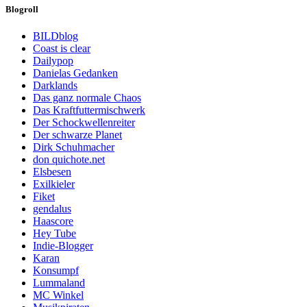
Blogroll
BILDblog
Coast is clear
Dailypop
Danielas Gedanken
Darklands
Das ganz normale Chaos
Das Kraftfuttermischwerk
Der Schockwellenreiter
Der schwarze Planet
Dirk Schuhmacher
don quichote.net
Elsbesen
Exilkieler
Fiket
gendalus
Haascore
Hey Tube
Indie-Blogger
Karan
Konsumpf
Lummaland
MC Winkel