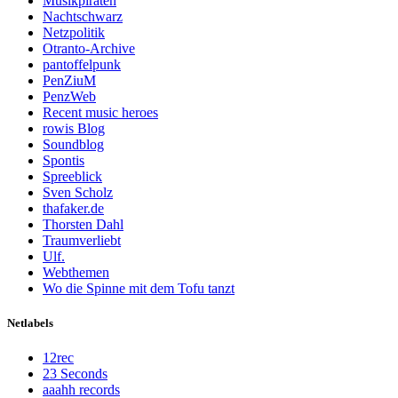
Musikpiraten
Nachtschwarz
Netzpolitik
Otranto-Archive
pantoffelpunk
PenZiuM
PenzWeb
Recent music heroes
rowis Blog
Soundblog
Spontis
Spreeblick
Sven Scholz
thafaker.de
Thorsten Dahl
Traumverliebt
Ulf.
Webthemen
Wo die Spinne mit dem Tofu tanzt
Netlabels
12rec
23 Seconds
aaahh records