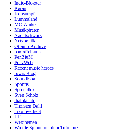
Indie-Blogger
Karan
Konsumpf
Lummaland
MC Winkel
Musikpiraten
Nachtschwarz
Netzpolitik
Otranto-Archive
pantoffelpunk
PenZiuM
PenzWeb
Recent music heroes
rowis Blog
Soundblog
Spontis
Spreeblick
Sven Scholz
thafaker.de
Thorsten Dahl
Traumverliebt
Ulf.
Webthemen
Wo die Spinne mit dem Tofu tanzt