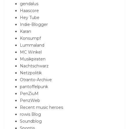
gendalus
Haascore
Hey Tube
Indie-Blogger
Karan
Konsumpf
Lummaland
MC Winkel
Musikpiraten
Nachtschwarz
Netzpolitik
Otranto-Archive
pantoffelpunk
PenZiuM
PenzWeb
Recent music heroes
rowis Blog
Soundblog
Spontis