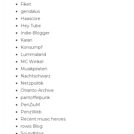
Fiket
gendalus
Haascore
Hey Tube
Indie-Blogger
Karan
Konsumpf
Lummaland
MC Winkel
Musikpiraten
Nachtschwarz
Netzpolitik
Otranto-Archive
pantoffelpunk
PenZiuM
PenzWeb
Recent music heroes
rowis Blog
Soundblog