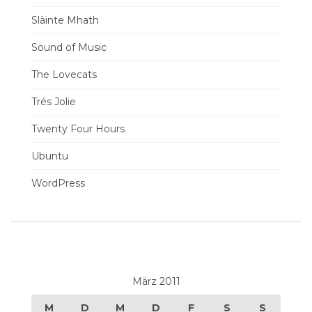
Slàinte Mhath
Sound of Music
The Lovecats
Trés Jolie
Twenty Four Hours
Ubuntu
WordPress
März 2011
M
D
M
D
F
S
S