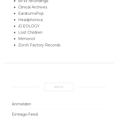
BFW recordings
Clinical Archives
EardrumsPop
Headphonica
iD.EOLOGY
Lost Children
Mimonot
Zorch Factory Records
META
Anmelden
Eintrags-Feed