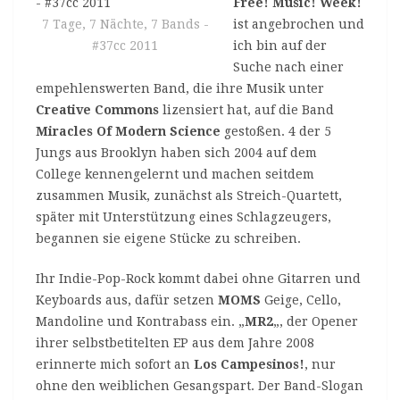
Free! Music! Week!
7 Tage, 7 Nächte, 7 Bands -
ist angebrochen und
#37cc 2011
ich bin auf der
Suche nach einer
empehlenswerten Band, die ihre Musik unter
Creative Commons
lizensiert hat, auf die Band
Miracles Of Modern Science
gestoßen. 4 der 5
Jungs aus Brooklyn haben sich 2004 auf dem
College kennengelernt und machen seitdem
zusammen Musik, zunächst als Streich-Quartett,
später mit Unterstützung eines Schlagzeugers,
begannen sie eigene Stücke zu schreiben.
Ihr Indie-Pop-Rock kommt dabei ohne Gitarren und
Keyboards aus, dafür setzen
MOMS
Geige, Cello,
Mandoline und Kontrabass ein. „
MR2
„, der Opener
ihrer selbstbetitelten EP aus dem Jahre 2008
erinnerte mich sofort an
Los Campesinos!
, nur
ohne den weiblichen Gesangspart. Der Band-Slogan