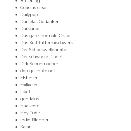
BILDblog
Coast is clear
Dailypop
Danielas Gedanken
Darklands
Das ganz normale Chaos
Das Kraftfuttermischwerk
Der Schockwellenreiter
Der schwarze Planet
Dirk Schuhmacher
don quichote.net
Elsbesen
Exilkieler
Fiket
gendalus
Haascore
Hey Tube
Indie-Blogger
Karan