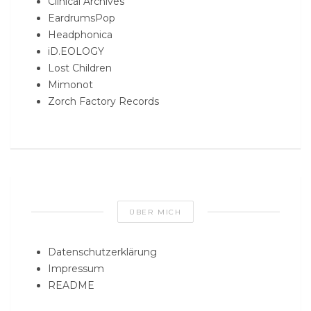
Clinical Archives
EardrumsPop
Headphonica
iD.EOLOGY
Lost Children
Mimonot
Zorch Factory Records
ÜBER MICH
Datenschutzerklärung
Impressum
README