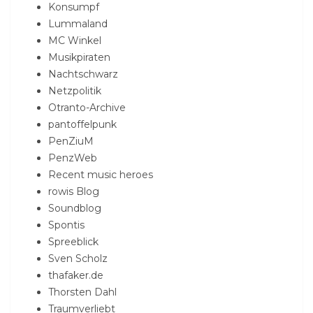
Konsumpf
Lummaland
MC Winkel
Musikpiraten
Nachtschwarz
Netzpolitik
Otranto-Archive
pantoffelpunk
PenZiuM
PenzWeb
Recent music heroes
rowis Blog
Soundblog
Spontis
Spreeblick
Sven Scholz
thafaker.de
Thorsten Dahl
Traumverliebt