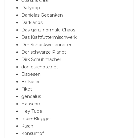
Coast is clear
Dailypop
Danielas Gedanken
Darklands
Das ganz normale Chaos
Das Kraftfuttermischwerk
Der Schockwellenreiter
Der schwarze Planet
Dirk Schuhmacher
don quichote.net
Elsbesen
Exilkieler
Fiket
gendalus
Haascore
Hey Tube
Indie-Blogger
Karan
Konsumpf