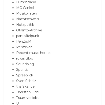
Lummaland
MC Winkel
Musikpiraten
Nachtschwarz
Netzpolitik
Otranto-Archive
pantoffelpunk
PenZiuM
PenzWeb
Recent music heroes
rowis Blog
Soundblog
Spontis
Spreeblick
Sven Scholz
thafaker.de
Thorsten Dahl
Traumverliebt
Ulf.