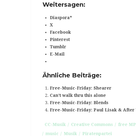
Weitersagen:
Diaspora*
X
Facebook
Pinterest
Tumblr
E-Mail
Ähnliche Beiträge:
Free-Music-Friday: Shearer
Can’t walk thru this alone
Free-Music-Friday: Blends
Free-Music-Friday: Paul Lisak & After
CC-Musik
Creative Commons
free MP
music
Musik
Piratenpartei