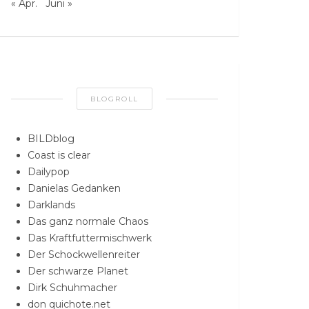
« Apr.
Juni »
BLOGROLL
BILDblog
Coast is clear
Dailypop
Danielas Gedanken
Darklands
Das ganz normale Chaos
Das Kraftfuttermischwerk
Der Schockwellenreiter
Der schwarze Planet
Dirk Schuhmacher
don quichote.net