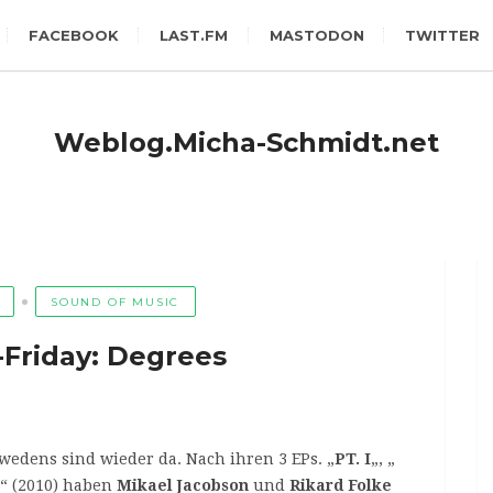
FACEBOOK
LAST.FM
MASTODON
TWITTER
Weblog.Micha-Schmidt.net
SOUND OF MUSIC
-Friday: Degrees
dens sind wieder da. Nach ihren 3 EPs. „
PT. I
„, „
“ (2010) haben
Mikael Jacobson
und
Rikard Folke