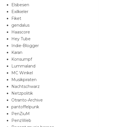
Elsbesen
Exilkieler
Fiket
gendalus
Haascore
Hey Tube
Indie-Blogger
Karan
Konsumpf
Lummaland
MC Winkel
Musikpiraten
Nachtschwarz
Netzpolitik
Otranto-Archive
pantoffelpunk
PenZiuM
PenzWeb