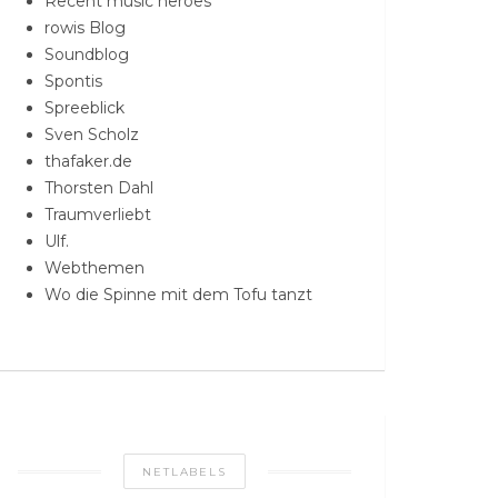
Recent music heroes
rowis Blog
Soundblog
Spontis
Spreeblick
Sven Scholz
thafaker.de
Thorsten Dahl
Traumverliebt
Ulf.
Webthemen
Wo die Spinne mit dem Tofu tanzt
NETLABELS