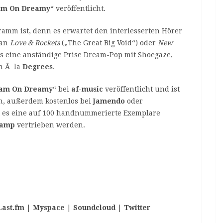
am On Dreamy
“ veröffentlicht.
ramm ist, denn es erwartet den interiesserten Hörer
 an
Love & Rockets
(„The Great Big Void“) oder
New
es eine anständige Prise Dream-Pop mit Shoegaze,
n Ã la
Degrees
.
am On Dreamy
“ bei
af-music
veröffentlicht und ist
n, außerdem kostenlos bei
Jamendo
oder
bt es eine auf 100 handnummerierte Exemplare
camp
vertrieben werden.
Last.fm
|
Myspace
|
Soundcloud
|
Twitter