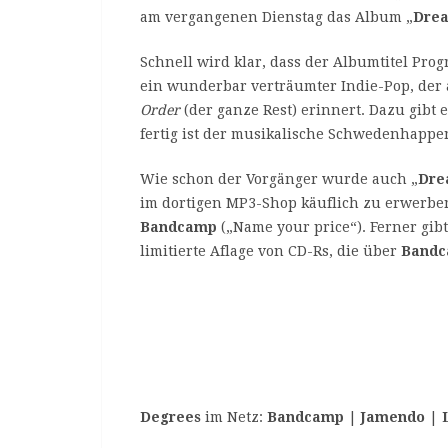
am vergangenen Dienstag das Album „
Dre
Schnell wird klar, dass der Albumtitel Prog
ein wunderbar verträumter Indie-Pop, der
Order
(der ganze Rest) erinnert. Dazu gibt 
fertig ist der musikalische Schwedenhappe
Wie schon der Vorgänger wurde auch „
Dre
im dortigen MP3-Shop käuflich zu erwerbe
Bandcamp
(„Name your price“). Ferner gi
limitierte Aflage von CD-Rs, die über
Band
Degrees
im Netz:
Bandcamp
|
Jamendo
|