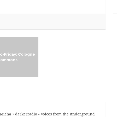
c-Friday: Cologne
Thank Goth It’s Friday!
Commons
 Micha » darkerradio - Voices from the underground