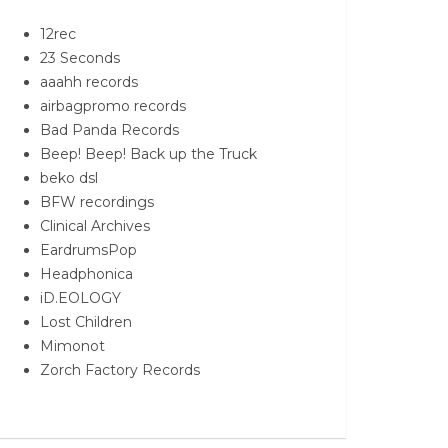
12rec
23 Seconds
aaahh records
airbagpromo records
Bad Panda Records
Beep! Beep! Back up the Truck
beko dsl
BFW recordings
Clinical Archives
EardrumsPop
Headphonica
iD.EOLOGY
Lost Children
Mimonot
Zorch Factory Records