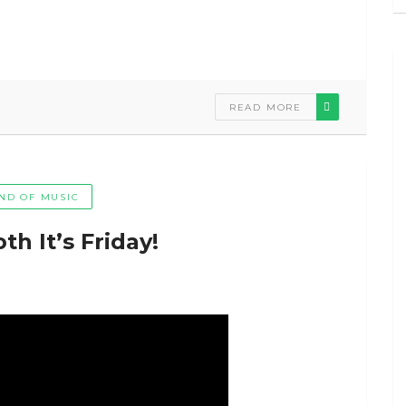
READ MORE
ND OF MUSIC
h It’s Friday!