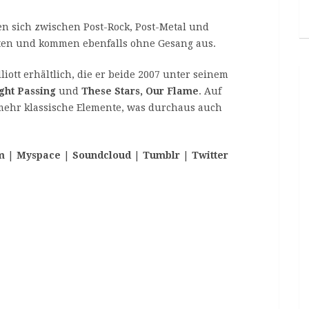
n sich zwischen Post-Rock, Post-Metal und
ten und kommen ebenfalls ohne Gesang aus.
ott erhältlich, die er beide 2007 unter seinem
ight Passing
und
These Stars, Our Flame
. Auf
n mehr klassische Elemente, was durchaus auch
m
|
Myspace
|
Soundcloud
|
Tumblr
|
Twitter