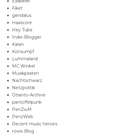
Exilkieler
Fiket
gendalus
Haascore
Hey Tube
Indie-Blogger
Karan
Konsumpf
Lummaland
MC Winkel
Musikpiraten
Nachtschwarz
Netzpolitik
Otranto-Archive
pantoffelpunk
PenZiuM
PenzWeb
Recent music heroes
rowis Blog