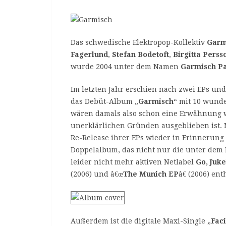
Das schwedische Elektropop-Kollektiv
Garm
Fagerlund
,
Stefan Bodetoft
,
Birgitta Perss
wurde 2004 unter dem Namen
Garmisch Pa
Im letzten Jahr erschien nach zwei EPs und
das Debüt-Album „
Garmisch
“ mit 10 wund
wären damals also schon eine Erwähnung we
unerklärlichen Gründen ausgeblieben ist. 
Re-Release ihrer EPs wieder in Erinnerung
Doppelalbum, das nicht nur die unter de
leider nicht mehr aktiven Netlabel
Go, Juk
(2006) und â€œ
The Munich EP
â€ (2006) en
Außerdem ist die digitale Maxi-Single „
Fac