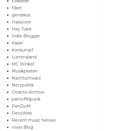
Exilkieler
Fiket
gendalus
Haascore
Hey Tube
Indie-Blogger
Karan
Konsumpf
Lummaland
MC Winkel
Musikpiraten
Nachtschwarz
Netzpolitik
Otranto-Archive
pantoffelpunk
PenZiuM
PenzWeb
Recent music heroes
rowis Blog