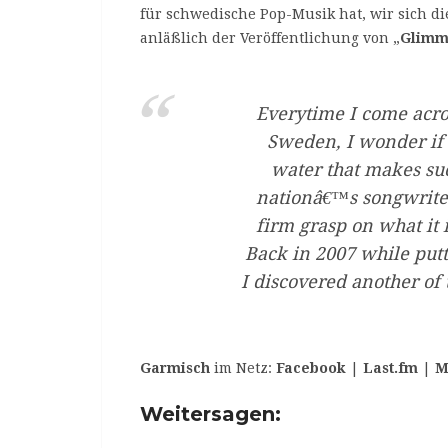
für schwedische Pop-Musik hat, wir sich die
anläßlich der Veröffentlichung von „
Glimm
Everytime I come acro
Sweden, I wonder if
water that makes suc
nationâ€™s songwrite
firm grasp on what it 
Back in 2007 while putt
I discovered another of
Garmisch
im Netz:
Facebook
|
Last.fm
|
M
Weitersagen: