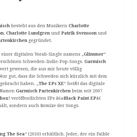
isch
besteht aus den Musikern
Charlotte
on
,
Charlotte Lundgren
und
Patrik Svensson
und
rtenkirchen
gegründet.
 einer digitalen Vorab-Single namens „
Glimmer
“
erschönen Schweden-Indie-Pop-Songs.
Garmisch
rt gewesen, die aus mir heute völlig
Nur gut, dass die Schweden sich kürzlich mit dem
 gebracht haben. „
The EPs XE
“ heißt das digitale
m Namen
Garmisch Partenkirchen
beim seit 2007
ebox!
veröffentlichten EPs â€œ
Black Paint EP
â€
thält, sondern auch Remixe der Songs.
ing The Sea
“ (2010) erhältlich. Jeder, der ein Faible