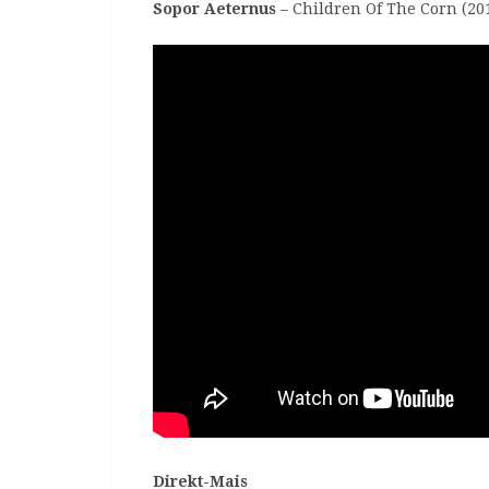
Sopor Aeternus
– Children Of The Corn (20
Direkt-Mais