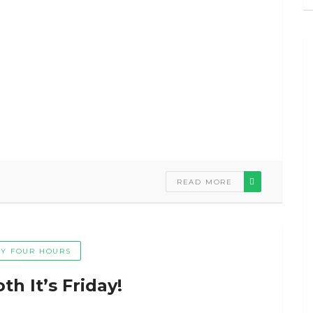
READ MORE
Y FOUR HOURS
h It’s Friday!