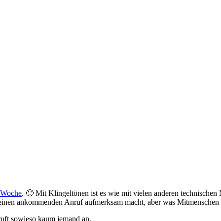
n Woche
. 🙁 Mit Klingeltönen ist es wie mit vielen anderen technischen
einen ankommenden Anruf aufmerksam macht, aber was Mitmenschen teil
 ruft sowieso kaum jemand an.