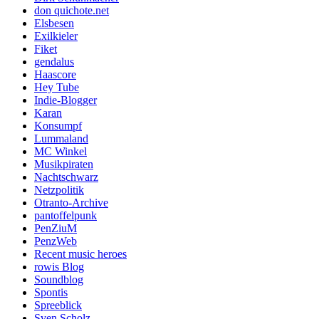
don quichote.net
Elsbesen
Exilkieler
Fiket
gendalus
Haascore
Hey Tube
Indie-Blogger
Karan
Konsumpf
Lummaland
MC Winkel
Musikpiraten
Nachtschwarz
Netzpolitik
Otranto-Archive
pantoffelpunk
PenZiuM
PenzWeb
Recent music heroes
rowis Blog
Soundblog
Spontis
Spreeblick
Sven Scholz