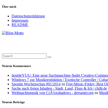
Über mich
Datenschutzerklärung
Impressum
README
Neueste Kommentare
doubleYUU: Eine neue Suchmaschine findet Creative-Common
Windows 7 zur Musikproduktion / Exotische Controller / Cuba
Spontis Wochenschau #01/2014
zu
Free-Music-Friday: Best O
Suche nach freien Inhalten - Stadt, Land, Fluss & Ich | chillr.de
Weihnachtsmusik von CrÃ¼xshadows - deesaster.org
zu
Musik
Neueste Beiträge