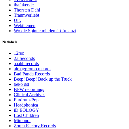
thafaker.de
Thorsten Dahl
Traumverliebt
Ulf.
Webthemen
Wo die Spinne mit dem Tofu tanzt
Netlabels
12rec
23 Seconds
aaahh records
airbagpromo records
Bad Panda Records
Beep! Beep! Back up the Truck
beko dsl
BFW recordings
Clinical Archives
EardrumsPop
Headphonica
iD.EOLOGY
Lost Children
Mimonot
Zorch Factory Records