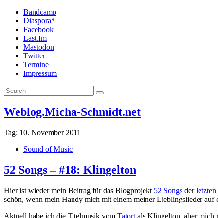
Bandcamp
Diaspora*
Facebook
Last.fm
Mastodon
Twitter
Termine
Impressum
Weblog.Micha-Schmidt.net
Tag:
10. November 2011
Sound of Music
52 Songs – #18: Klingelton
Hier ist wieder mein Beitrag für das Blogprojekt
52 Songs
der
letzte
schön, wenn mein Handy mich mit einem meiner Lieblingslieder auf 
Aktuell habe ich die Titelmusik vom
Tatort
als Klingelton, aber mich