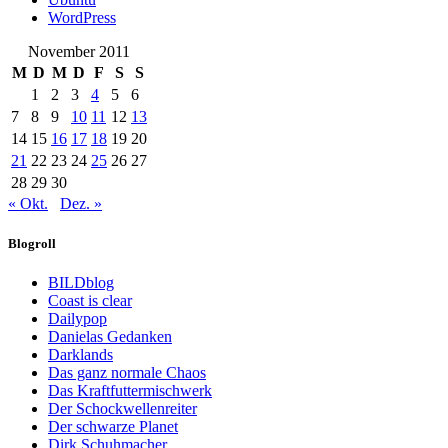
WordPress
November 2011
M
D
M
D
F
S
S
1
2
3
4
5
6
7
8
9
10
11
12
13
14
15
16
17
18
19
20
21
22
23
24
25
26
27
28
29
30
« Okt.
Dez. »
Blogroll
BILDblog
Coast is clear
Dailypop
Danielas Gedanken
Darklands
Das ganz normale Chaos
Das Kraftfuttermischwerk
Der Schockwellenreiter
Der schwarze Planet
Dirk Schuhmacher