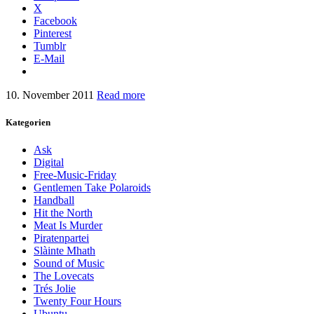
X
Facebook
Pinterest
Tumblr
E-Mail
10. November 2011
Read more
Kategorien
Ask
Digital
Free-Music-Friday
Gentlemen Take Polaroids
Handball
Hit the North
Meat Is Murder
Piratenpartei
Slàinte Mhath
Sound of Music
The Lovecats
Trés Jolie
Twenty Four Hours
Ubuntu