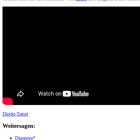
Direkt-Tatort
Weitersagen:
Diaspora*