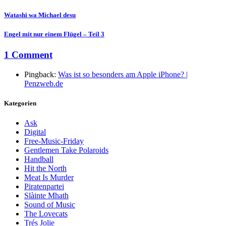
Watashi wa Michael desu
Engel mit nur einem Flügel – Teil 3
1 Comment
Pingback:
Was ist so besonders am Apple iPhone? |
Penzweb.de
Kategorien
Ask
Digital
Free-Music-Friday
Gentlemen Take Polaroids
Handball
Hit the North
Meat Is Murder
Piratenpartei
Slàinte Mhath
Sound of Music
The Lovecats
Trés Jolie