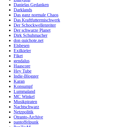
Danielas Gedanken
Darklands
Das ganz normale Chaos
Das Kraftfuttermischwerk
Der Schockwellenreiter
Der schwarze Planet
Dirk Schuhmacher
don quichote.net
Elsbesen
Exilkieler
Fiket
gendalus
Haascore
Hey Tube
Indie-Blogger
Karan
Konsumpf
Lummaland
MC Winkel
Musikpiraten
Nachtschwarz
Netzpolitik
Otranto-Archive
pantoffelpunk