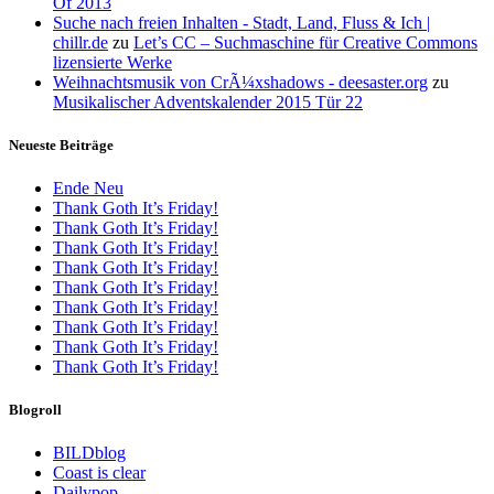
Of 2013
Suche nach freien Inhalten - Stadt, Land, Fluss & Ich |
chillr.de
zu
Let’s CC – Suchmaschine für Creative Commons
lizensierte Werke
Weihnachtsmusik von CrÃ¼xshadows - deesaster.org
zu
Musikalischer Adventskalender 2015 Tür 22
Neueste Beiträge
Ende Neu
Thank Goth It’s Friday!
Thank Goth It’s Friday!
Thank Goth It’s Friday!
Thank Goth It’s Friday!
Thank Goth It’s Friday!
Thank Goth It’s Friday!
Thank Goth It’s Friday!
Thank Goth It’s Friday!
Thank Goth It’s Friday!
Blogroll
BILDblog
Coast is clear
Dailypop