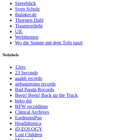
Spreeblick
Sven Scholz
thafaker.de
Thorsten Dahl
Traumverliebt
Ulf.
Webthemen
Wo die Spinne mit dem Tofu tanzt
Netlabels
12rec
23 Seconds
aaahh records
airbagpromo records
Bad Panda Records
Beep! Beep! Back up the Truck
beko dsl
BFW recordings
Clinical Archives
EardrumsPop
Headphonica
iD.EOLOGY
Lost Children