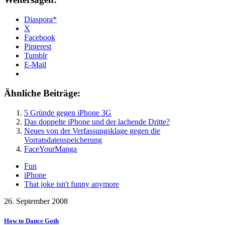
Diaspora*
X
Facebook
Pinterest
Tumblr
E-Mail
Ähnliche Beiträge:
5 Gründe gegen iPhone 3G
Das doppelte iPhone und der lachende Dritte?
Neues von der Verfassungsklage gegen die
Vorratsdatenspeicherung
FaceYourManga
Fun
iPhone
That joke isn't funny anymore
26. September 2008
How to Dance Goth