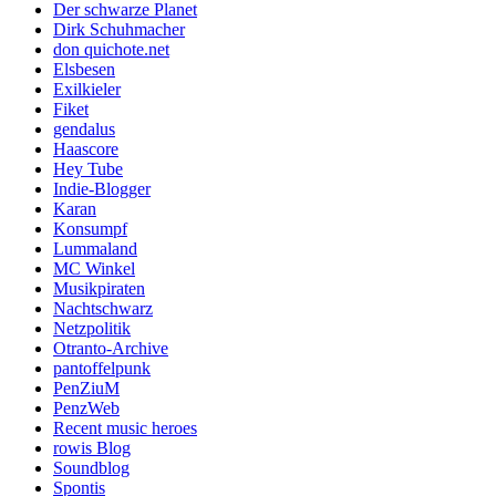
Der schwarze Planet
Dirk Schuhmacher
don quichote.net
Elsbesen
Exilkieler
Fiket
gendalus
Haascore
Hey Tube
Indie-Blogger
Karan
Konsumpf
Lummaland
MC Winkel
Musikpiraten
Nachtschwarz
Netzpolitik
Otranto-Archive
pantoffelpunk
PenZiuM
PenzWeb
Recent music heroes
rowis Blog
Soundblog
Spontis