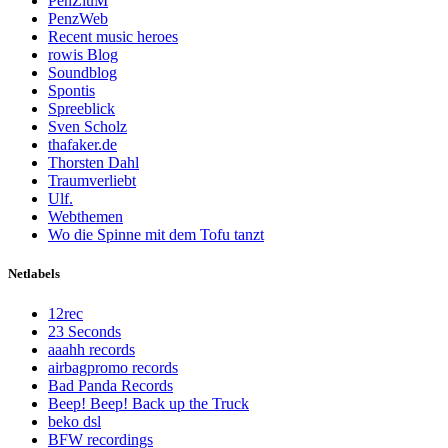
PenZiuM
PenzWeb
Recent music heroes
rowis Blog
Soundblog
Spontis
Spreeblick
Sven Scholz
thafaker.de
Thorsten Dahl
Traumverliebt
Ulf.
Webthemen
Wo die Spinne mit dem Tofu tanzt
Netlabels
12rec
23 Seconds
aaahh records
airbagpromo records
Bad Panda Records
Beep! Beep! Back up the Truck
beko dsl
BFW recordings