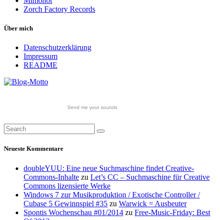
Mimonot
Zorch Factory Records
Über mich
Datenschutzerklärung
Impressum
README
Send me your sounds
Neueste Kommentare
doubleYUU: Eine neue Suchmaschine findet Creative-
Commons-Inhalte
zu
Let’s CC – Suchmaschine für Creative
Commons lizensierte Werke
Windows 7 zur Musikproduktion / Exotische Controller /
Cubase 5 Gewinnspiel #35
zu
Warwick = Ausbeuter
Spontis Wochenschau #01/2014
zu
Free-Music-Friday: Best