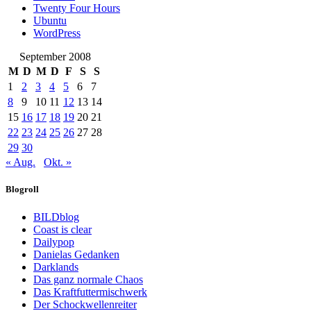
Twenty Four Hours
Ubuntu
WordPress
September 2008
M
D
M
D
F
S
S
1
2
3
4
5
6
7
8
9
10
11
12
13
14
15
16
17
18
19
20
21
22
23
24
25
26
27
28
29
30
« Aug.
Okt. »
Blogroll
BILDblog
Coast is clear
Dailypop
Danielas Gedanken
Darklands
Das ganz normale Chaos
Das Kraftfuttermischwerk
Der Schockwellenreiter