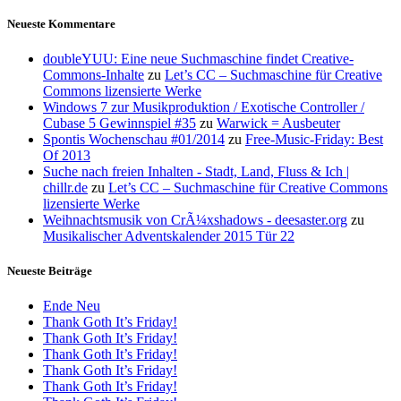
Neueste Kommentare
doubleYUU: Eine neue Suchmaschine findet Creative-
Commons-Inhalte
zu
Let’s CC – Suchmaschine für Creative
Commons lizensierte Werke
Windows 7 zur Musikproduktion / Exotische Controller /
Cubase 5 Gewinnspiel #35
zu
Warwick = Ausbeuter
Spontis Wochenschau #01/2014
zu
Free-Music-Friday: Best
Of 2013
Suche nach freien Inhalten - Stadt, Land, Fluss & Ich |
chillr.de
zu
Let’s CC – Suchmaschine für Creative Commons
lizensierte Werke
Weihnachtsmusik von CrÃ¼xshadows - deesaster.org
zu
Musikalischer Adventskalender 2015 Tür 22
Neueste Beiträge
Ende Neu
Thank Goth It’s Friday!
Thank Goth It’s Friday!
Thank Goth It’s Friday!
Thank Goth It’s Friday!
Thank Goth It’s Friday!