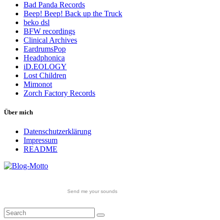
Bad Panda Records
Beep! Beep! Back up the Truck
beko dsl
BFW recordings
Clinical Archives
EardrumsPop
Headphonica
iD.EOLOGY
Lost Children
Mimonot
Zorch Factory Records
Über mich
Datenschutzerklärung
Impressum
README
Send me your sounds