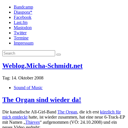
Bandcamp
Diaspora*
Facebook
Last.fm
Mastodon
Twitter
Termine
Impressum
Weblog.Micha-Schmidt.net
Tag:
14. Oktober 2008
Sound of Music
The Organ sind wieder da!
Die kanadische All-Girl-Band
The Organ
, die ich erst
kürzlich für
mich entdeckt
hatte, ist wieder zusammen, hat eine neue 6-Track-EP
mit Namen „
Thieves
“ aufgenommen (VÖ: 24.10.2008) und ein
neues Video gedreht: