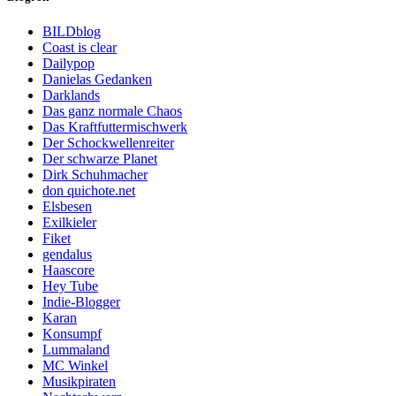
BILDblog
Coast is clear
Dailypop
Danielas Gedanken
Darklands
Das ganz normale Chaos
Das Kraftfuttermischwerk
Der Schockwellenreiter
Der schwarze Planet
Dirk Schuhmacher
don quichote.net
Elsbesen
Exilkieler
Fiket
gendalus
Haascore
Hey Tube
Indie-Blogger
Karan
Konsumpf
Lummaland
MC Winkel
Musikpiraten