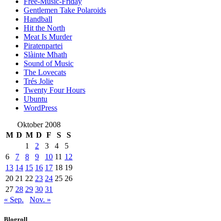
Free-Music-Friday
Gentlemen Take Polaroids
Handball
Hit the North
Meat Is Murder
Piratenpartei
Slàinte Mhath
Sound of Music
The Lovecats
Trés Jolie
Twenty Four Hours
Ubuntu
WordPress
Oktober 2008
M
D
M
D
F
S
S
1
2
3
4
5
6
7
8
9
10
11
12
13
14
15
16
17
18
19
20
21
22
23
24
25
26
27
28
29
30
31
« Sep.
Nov. »
Blogroll