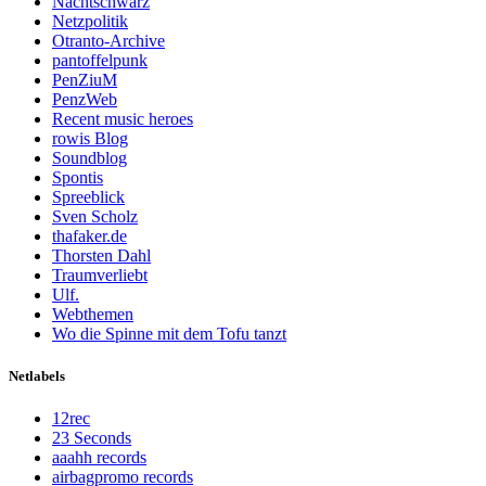
Nachtschwarz
Netzpolitik
Otranto-Archive
pantoffelpunk
PenZiuM
PenzWeb
Recent music heroes
rowis Blog
Soundblog
Spontis
Spreeblick
Sven Scholz
thafaker.de
Thorsten Dahl
Traumverliebt
Ulf.
Webthemen
Wo die Spinne mit dem Tofu tanzt
Netlabels
12rec
23 Seconds
aaahh records
airbagpromo records