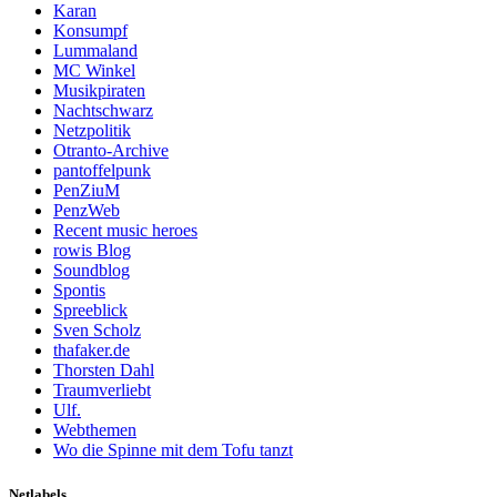
Karan
Konsumpf
Lummaland
MC Winkel
Musikpiraten
Nachtschwarz
Netzpolitik
Otranto-Archive
pantoffelpunk
PenZiuM
PenzWeb
Recent music heroes
rowis Blog
Soundblog
Spontis
Spreeblick
Sven Scholz
thafaker.de
Thorsten Dahl
Traumverliebt
Ulf.
Webthemen
Wo die Spinne mit dem Tofu tanzt
Netlabels