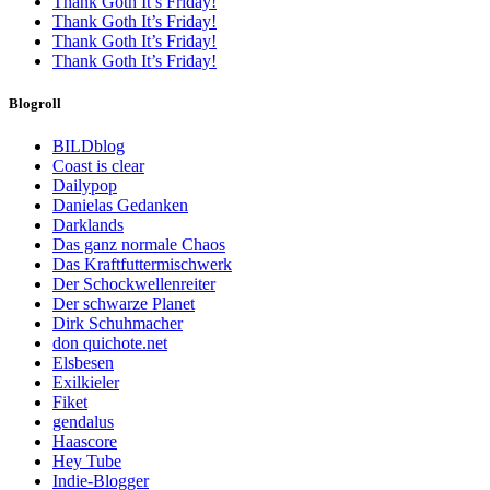
Thank Goth It’s Friday!
Thank Goth It’s Friday!
Thank Goth It’s Friday!
Thank Goth It’s Friday!
Blogroll
BILDblog
Coast is clear
Dailypop
Danielas Gedanken
Darklands
Das ganz normale Chaos
Das Kraftfuttermischwerk
Der Schockwellenreiter
Der schwarze Planet
Dirk Schuhmacher
don quichote.net
Elsbesen
Exilkieler
Fiket
gendalus
Haascore
Hey Tube
Indie-Blogger