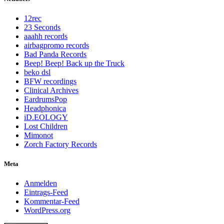
12rec
23 Seconds
aaahh records
airbagpromo records
Bad Panda Records
Beep! Beep! Back up the Truck
beko dsl
BFW recordings
Clinical Archives
EardrumsPop
Headphonica
iD.EOLOGY
Lost Children
Mimonot
Zorch Factory Records
Meta
Anmelden
Eintrags-Feed
Kommentar-Feed
WordPress.org