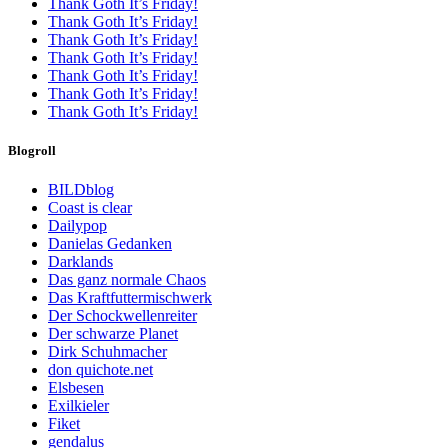
Thank Goth It’s Friday!
Thank Goth It’s Friday!
Thank Goth It’s Friday!
Thank Goth It’s Friday!
Thank Goth It’s Friday!
Thank Goth It’s Friday!
Thank Goth It’s Friday!
Blogroll
BILDblog
Coast is clear
Dailypop
Danielas Gedanken
Darklands
Das ganz normale Chaos
Das Kraftfuttermischwerk
Der Schockwellenreiter
Der schwarze Planet
Dirk Schuhmacher
don quichote.net
Elsbesen
Exilkieler
Fiket
gendalus