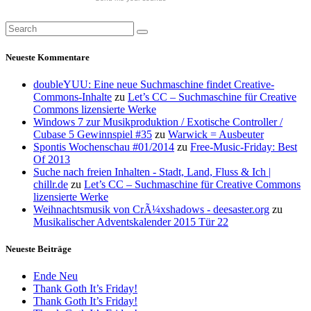
Neueste Kommentare
doubleYUU: Eine neue Suchmaschine findet Creative-
Commons-Inhalte
zu
Let’s CC – Suchmaschine für Creative
Commons lizensierte Werke
Windows 7 zur Musikproduktion / Exotische Controller /
Cubase 5 Gewinnspiel #35
zu
Warwick = Ausbeuter
Spontis Wochenschau #01/2014
zu
Free-Music-Friday: Best
Of 2013
Suche nach freien Inhalten - Stadt, Land, Fluss & Ich |
chillr.de
zu
Let’s CC – Suchmaschine für Creative Commons
lizensierte Werke
Weihnachtsmusik von CrÃ¼xshadows - deesaster.org
zu
Musikalischer Adventskalender 2015 Tür 22
Neueste Beiträge
Ende Neu
Thank Goth It’s Friday!
Thank Goth It’s Friday!