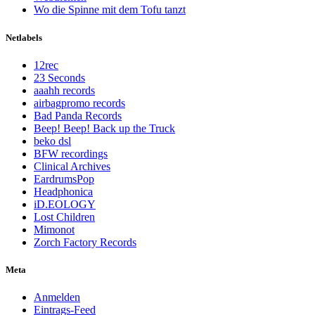
Wo die Spinne mit dem Tofu tanzt
Netlabels
12rec
23 Seconds
aaahh records
airbagpromo records
Bad Panda Records
Beep! Beep! Back up the Truck
beko dsl
BFW recordings
Clinical Archives
EardrumsPop
Headphonica
iD.EOLOGY
Lost Children
Mimonot
Zorch Factory Records
Meta
Anmelden
Eintrags-Feed