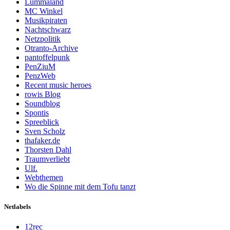
Lummaland
MC Winkel
Musikpiraten
Nachtschwarz
Netzpolitik
Otranto-Archive
pantoffelpunk
PenZiuM
PenzWeb
Recent music heroes
rowis Blog
Soundblog
Spontis
Spreeblick
Sven Scholz
thafaker.de
Thorsten Dahl
Traumverliebt
Ulf.
Webthemen
Wo die Spinne mit dem Tofu tanzt
Netlabels
12rec