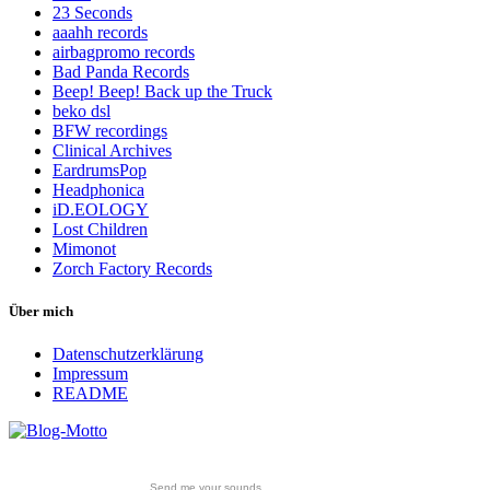
23 Seconds
aaahh records
airbagpromo records
Bad Panda Records
Beep! Beep! Back up the Truck
beko dsl
BFW recordings
Clinical Archives
EardrumsPop
Headphonica
iD.EOLOGY
Lost Children
Mimonot
Zorch Factory Records
Über mich
Datenschutzerklärung
Impressum
README
Send me your sounds