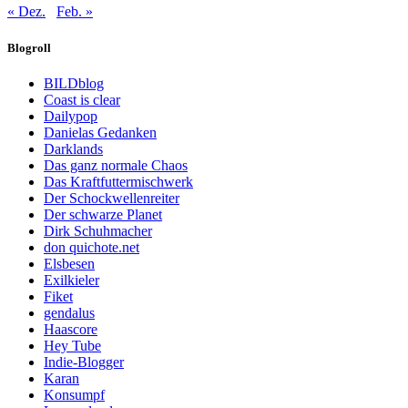
« Dez.
Feb. »
Blogroll
BILDblog
Coast is clear
Dailypop
Danielas Gedanken
Darklands
Das ganz normale Chaos
Das Kraftfuttermischwerk
Der Schockwellenreiter
Der schwarze Planet
Dirk Schuhmacher
don quichote.net
Elsbesen
Exilkieler
Fiket
gendalus
Haascore
Hey Tube
Indie-Blogger
Karan
Konsumpf