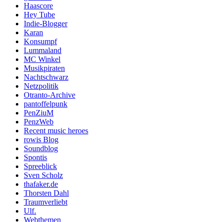
Haascore
Hey Tube
Indie-Blogger
Karan
Konsumpf
Lummaland
MC Winkel
Musikpiraten
Nachtschwarz
Netzpolitik
Otranto-Archive
pantoffelpunk
PenZiuM
PenzWeb
Recent music heroes
rowis Blog
Soundblog
Spontis
Spreeblick
Sven Scholz
thafaker.de
Thorsten Dahl
Traumverliebt
Ulf.
Webthemen