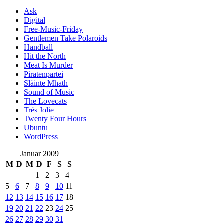
Ask
Digital
Free-Music-Friday
Gentlemen Take Polaroids
Handball
Hit the North
Meat Is Murder
Piratenpartei
Slàinte Mhath
Sound of Music
The Lovecats
Trés Jolie
Twenty Four Hours
Ubuntu
WordPress
Januar 2009
M
D
M
D
F
S
S
1
2
3
4
5
6
7
8
9
10
11
12
13
14
15
16
17
18
19
20
21
22
23
24
25
26
27
28
29
30
31