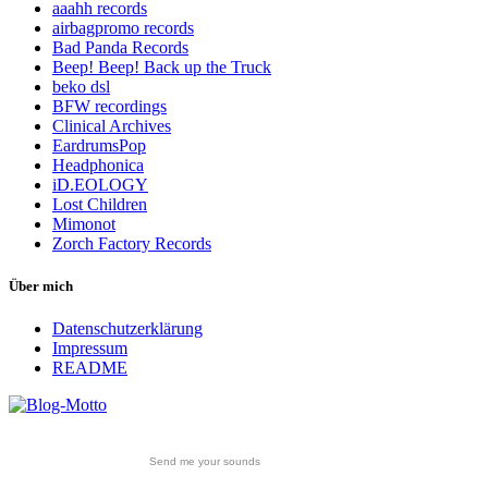
aaahh records
airbagpromo records
Bad Panda Records
Beep! Beep! Back up the Truck
beko dsl
BFW recordings
Clinical Archives
EardrumsPop
Headphonica
iD.EOLOGY
Lost Children
Mimonot
Zorch Factory Records
Über mich
Datenschutzerklärung
Impressum
README
Send me your sounds