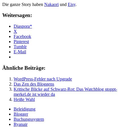
Die ganze Story haben
Nakaori
und
Eisy
.
Weitersagen:
Diaspora*
X
Facebook
Pinterest
Tumblr
E-Mail
Ähnliche Beiträge:
WordPress-Fehler nach Upgrade
Das Zen des Bloggens
Kritische Blicke auf Schwarz-Rot: Das Watchblog stoppt-
merkel.de ist wieder da
Heiße Wahl
Beleidigung
Blogger
Buchungssystem
Ryanair