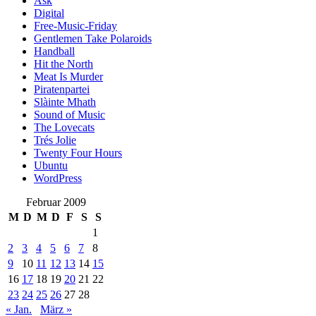
Ask
Digital
Free-Music-Friday
Gentlemen Take Polaroids
Handball
Hit the North
Meat Is Murder
Piratenpartei
Slàinte Mhath
Sound of Music
The Lovecats
Trés Jolie
Twenty Four Hours
Ubuntu
WordPress
Februar 2009
M
D
M
D
F
S
S
1
2
3
4
5
6
7
8
9
10
11
12
13
14
15
16
17
18
19
20
21
22
23
24
25
26
27
28
« Jan.
März »