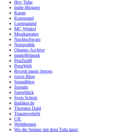
Hey Tube
Indie-Blogger
Karan
Konsumpf
Lummaland
MC Winkel
Musikpiraten
Nachtschwarz
Netzpolitik
Otranto-Archive
pantoffelpunk
PenZiuM
PenzWeb
Recent music heroes
rowis Blog
Soundblog
Spontis
Spreeblick
Sven Scholz
thafaker.de
Thorsten Dahl
Traumverliebt
Ulf.
Webthemen
Wo die Spinne mit dem Tofu tanzt