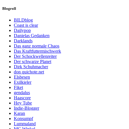
Blogroll
BILDblog
Coast is clear
Dailypop
Danielas Gedanken
Darklands
Das ganz normale Chaos
Das Kraftfuttermischwerk
Der Schockwellenreiter
Der schwarze Planet
Dirk Schuhmacher
don quichote.net
Elsbesen
Exilkieler
Fiket
gendalus
Haascore
Hey Tube
Indie-Blogger
Karan
Konsumpf
Lummaland
MC Winkel