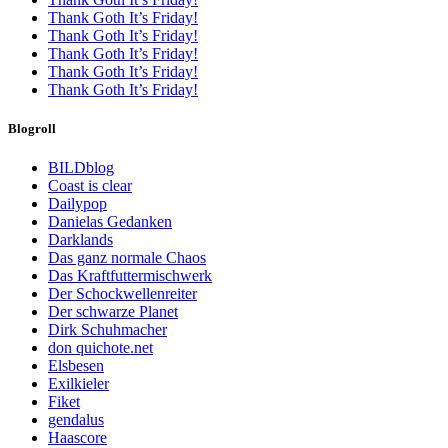
Thank Goth It’s Friday!
Thank Goth It’s Friday!
Thank Goth It’s Friday!
Thank Goth It’s Friday!
Thank Goth It’s Friday!
Blogroll
BILDblog
Coast is clear
Dailypop
Danielas Gedanken
Darklands
Das ganz normale Chaos
Das Kraftfuttermischwerk
Der Schockwellenreiter
Der schwarze Planet
Dirk Schuhmacher
don quichote.net
Elsbesen
Exilkieler
Fiket
gendalus
Haascore