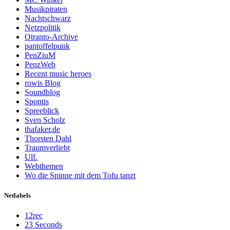
Musikpiraten
Nachtschwarz
Netzpolitik
Otranto-Archive
pantoffelpunk
PenZiuM
PenzWeb
Recent music heroes
rowis Blog
Soundblog
Spontis
Spreeblick
Sven Scholz
thafaker.de
Thorsten Dahl
Traumverliebt
Ulf.
Webthemen
Wo die Spinne mit dem Tofu tanzt
Netlabels
12rec
23 Seconds