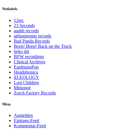
Netlabels
12rec
23 Seconds
aaahh records
airbagpromo records
Bad Panda Records
Beep! Beep! Back up the Truck
beko dsl
BFW recordings
Clinical Archives
EardrumsPop
Headphonica
iD.EOLOGY
Lost Children
Mimonot
Zorch Factory Records
Meta
Anmelden
Eintrags-Feed
Kommentar-Feed