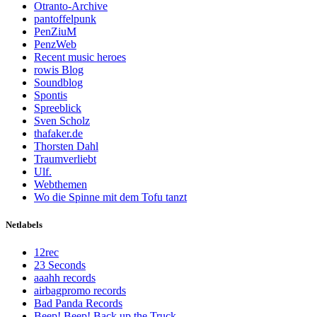
Otranto-Archive
pantoffelpunk
PenZiuM
PenzWeb
Recent music heroes
rowis Blog
Soundblog
Spontis
Spreeblick
Sven Scholz
thafaker.de
Thorsten Dahl
Traumverliebt
Ulf.
Webthemen
Wo die Spinne mit dem Tofu tanzt
Netlabels
12rec
23 Seconds
aaahh records
airbagpromo records
Bad Panda Records
Beep! Beep! Back up the Truck