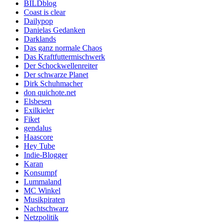
BILDblog
Coast is clear
Dailypop
Danielas Gedanken
Darklands
Das ganz normale Chaos
Das Kraftfuttermischwerk
Der Schockwellenreiter
Der schwarze Planet
Dirk Schuhmacher
don quichote.net
Elsbesen
Exilkieler
Fiket
gendalus
Haascore
Hey Tube
Indie-Blogger
Karan
Konsumpf
Lummaland
MC Winkel
Musikpiraten
Nachtschwarz
Netzpolitik