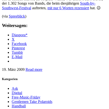
der 1.302 Songs von Bands, die beim diesjährigen
South-by-
Southwest-Festival
auftreten,
mit nur 6 Worten rezensiert
hat. 😉
(via
Spreeblick
)
Weitersagen:
Diaspora*
X
Facebook
Pinterest
Tumblr
E-Mail
19. März 2009
Read more
Kategorien
Ask
Digital
Free-Music-Friday
Gentlemen Take Polaroids
Handball