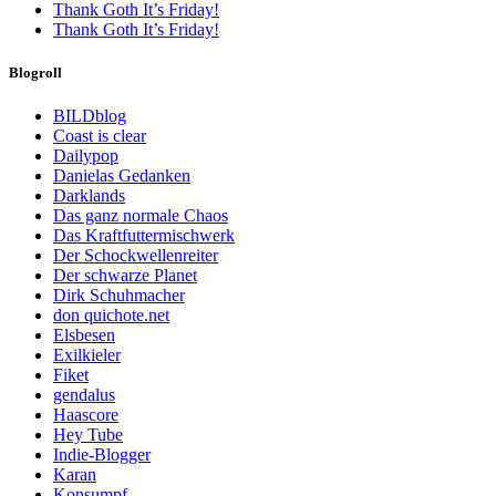
Thank Goth It’s Friday!
Thank Goth It’s Friday!
Blogroll
BILDblog
Coast is clear
Dailypop
Danielas Gedanken
Darklands
Das ganz normale Chaos
Das Kraftfuttermischwerk
Der Schockwellenreiter
Der schwarze Planet
Dirk Schuhmacher
don quichote.net
Elsbesen
Exilkieler
Fiket
gendalus
Haascore
Hey Tube
Indie-Blogger
Karan
Konsumpf