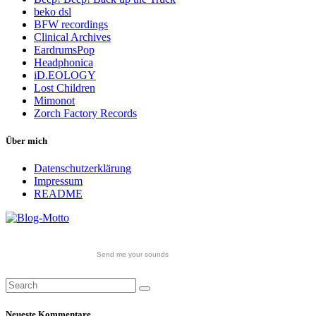
beko dsl
BFW recordings
Clinical Archives
EardrumsPop
Headphonica
iD.EOLOGY
Lost Children
Mimonot
Zorch Factory Records
Über mich
Datenschutzerklärung
Impressum
README
Send me your sounds
Neueste Kommentare