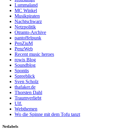
Lummaland
MC Winkel
Musikpiraten
Nachtschwarz
Netzpolitik
Otranto-Archive
pantoffelpunk
PenZiuM
PenzWeb
Recent music heroes
rowis Blog
Soundblog
Spontis
Spreeblick
Sven Scholz
thafaker.de
Thorsten Dahl
Traumverliebt
Ulf.
Webthemen
Wo die Spinne mit dem Tofu tanzt
Netlabels