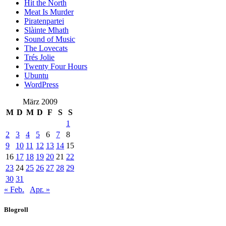
Hit the North
Meat Is Murder
Piratenpartei
Slàinte Mhath
Sound of Music
The Lovecats
Trés Jolie
Twenty Four Hours
Ubuntu
WordPress
März 2009
M
D
M
D
F
S
S
1
2
3
4
5
6
7
8
9
10
11
12
13
14
15
16
17
18
19
20
21
22
23
24
25
26
27
28
29
30
31
« Feb.
Apr. »
Blogroll