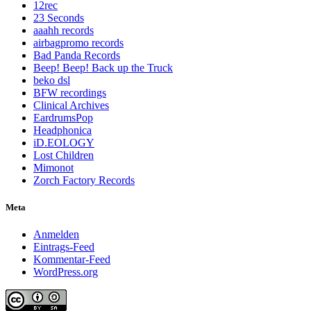
12rec
23 Seconds
aaahh records
airbagpromo records
Bad Panda Records
Beep! Beep! Back up the Truck
beko dsl
BFW recordings
Clinical Archives
EardrumsPop
Headphonica
iD.EOLOGY
Lost Children
Mimonot
Zorch Factory Records
Meta
Anmelden
Eintrags-Feed
Kommentar-Feed
WordPress.org