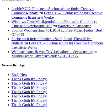
doubleYUU: Eine neue Suchmaschine findet Creative-
Commons-Inhalte
zu
Let’s CC – Suchmaschine für Creative
Commons lizensierte Werke
Windows 7 zur Musikproduktion / Exotische Controller /
Cubase 5 Gewinnspiel #35
zu
Warwick = Ausbeuter
Spontis Wochenschau #01/2014
zu
Free-Music-Friday: Best
Of 2013
Suche nach freien Inhalten - Stadt, Land, Fluss & Ich |
chillr.de
zu
Let’s CC – Suchmaschine für Creative Commons
lizensierte Werke
Weihnachtsmusik von CrÃ¼xshadows - deesaster.org
zu
Musikalischer Adventskalender 2015 Tür 22
Neueste Beiträge
Ende Neu
Thank Goth It’s Friday!
Thank Goth It’s Friday!
Thank Goth It’s Friday!
Thank Goth It’s Friday!
Thank Goth It’s Friday!
Thank Goth It’s Friday!
Thank Goth It’s Friday!