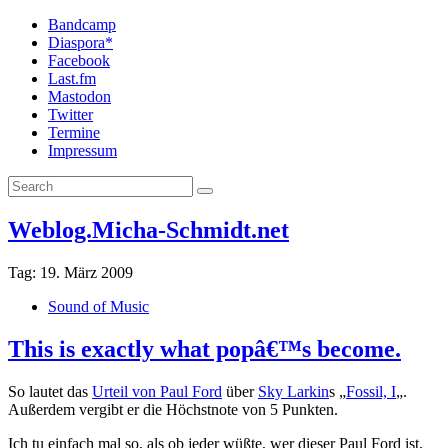
Bandcamp
Diaspora*
Facebook
Last.fm
Mastodon
Twitter
Termine
Impressum
Weblog.Micha-Schmidt.net
Tag:
19. März 2009
Sound of Music
This is exactly what popâ€™s become.
So lautet das
Urteil von Paul Ford
über
Sky Larkin
s „
Fossil, I
„.
Außerdem vergibt er die Höchstnote von 5 Punkten.
Ich tu einfach mal so, als ob jeder wüßte, wer dieser Paul Ford ist,