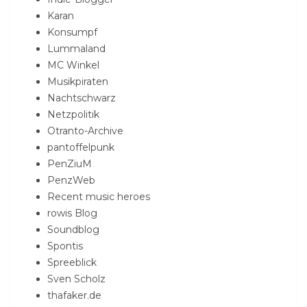
Karan
Konsumpf
Lummaland
MC Winkel
Musikpiraten
Nachtschwarz
Netzpolitik
Otranto-Archive
pantoffelpunk
PenZiuM
PenzWeb
Recent music heroes
rowis Blog
Soundblog
Spontis
Spreeblick
Sven Scholz
thafaker.de