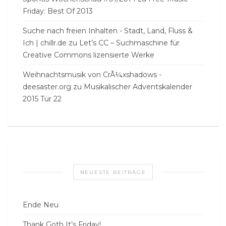
Friday: Best Of 2013
Suche nach freien Inhalten - Stadt, Land, Fluss &
Ich | chillr.de
zu
Let’s CC – Suchmaschine für
Creative Commons lizensierte Werke
Weihnachtsmusik von CrÃ¼xshadows -
deesaster.org
zu
Musikalischer Adventskalender
2015 Tür 22
NEUESTE BEITRÄGE
Ende Neu
Thank Goth It’s Friday!