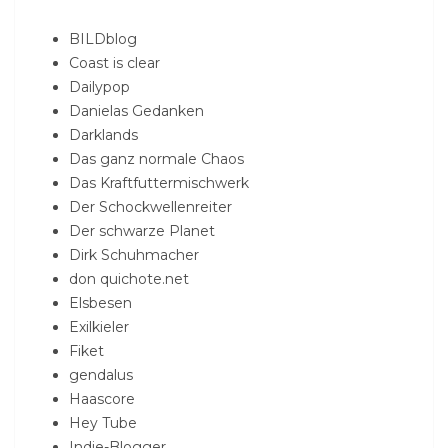
BILDblog
Coast is clear
Dailypop
Danielas Gedanken
Darklands
Das ganz normale Chaos
Das Kraftfuttermischwerk
Der Schockwellenreiter
Der schwarze Planet
Dirk Schuhmacher
don quichote.net
Elsbesen
Exilkieler
Fiket
gendalus
Haascore
Hey Tube
Indie-Blogger