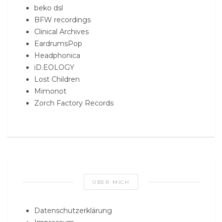
beko dsl
BFW recordings
Clinical Archives
EardrumsPop
Headphonica
iD.EOLOGY
Lost Children
Mimonot
Zorch Factory Records
ÜBER MICH
Datenschutzerklärung