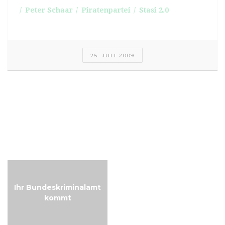
Peter Schaar
Piratenpartei
Stasi 2.0
25. JULI 2009
Free-Music-Friday:
Free-Music-Friday:
Ancient Lasers
Brokenkites
Ihr Bundeskriminalamt
kommt