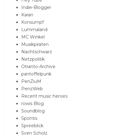
Hey Tube
Indie-Blogger
Karan
Konsumpf
Lummaland
MC Winkel
Musikpiraten
Nachtschwarz
Netzpolitik
Otranto-Archive
pantoffelpunk
PenZiuM
PenzWeb
Recent music heroes
rowis Blog
Soundblog
Spontis
Spreeblick
Sven Scholz