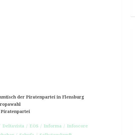
mtisch der Piratenpartei in Flensburg
Europawahl
 Piratenpartei
Deltavista
EOS
Informa
Infoscore