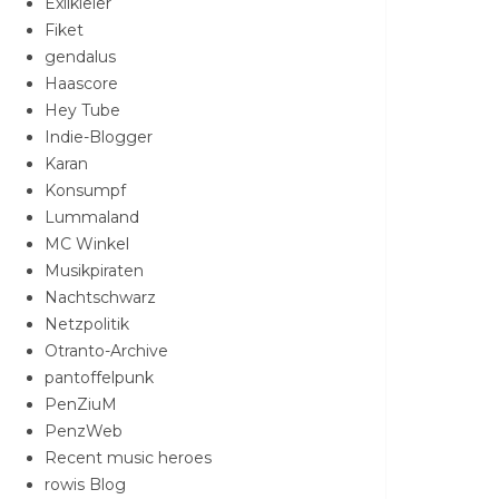
Exilkieler
Fiket
gendalus
Haascore
Hey Tube
Indie-Blogger
Karan
Konsumpf
Lummaland
MC Winkel
Musikpiraten
Nachtschwarz
Netzpolitik
Otranto-Archive
pantoffelpunk
PenZiuM
PenzWeb
Recent music heroes
rowis Blog