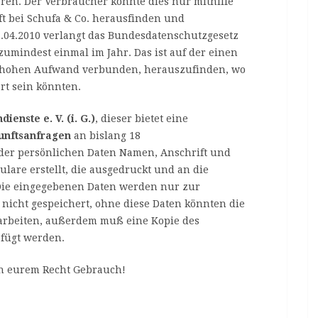
aren. Der Verbraucher konnte dies nur mithilfe
ft bei Schufa & Co. herausfinden und
01.04.2010 verlangt das Bundesdatenschutzgesetz
zumindest einmal im Jahr. Das ist auf der einen
em hohen Aufwand verbunden, herauszufinden, wo
rt sein könnten.
dienste e. V. (i. G.)
, dieser bietet eine
unftsanfragen
an bislang 18
 der persönlichen Daten Namen, Anschrift und
are erstellt, die ausgedruckt und an die
ie eingegebenen Daten werden nur zur
icht gespeichert, ohne diese Daten könnten die
earbeiten, außerdem muß eine Kopie des
efügt werden.
on eurem Recht Gebrauch!