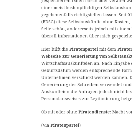
gespeicherten Daten falsch oder veraltet w
einer meist kostenpflichtigen Selbstauskun
gegebenenfalls richtigstellen lassen. Seit 
(BDSG) diese Selbstauskünfte ohne Kosten, 
Seite schön, andererseits jedoch mit ein
überall Informationen über mich gespeiche
Hier hilft die
Piratenpartei
mit dem
Piraten
Webseite zur Generierung von Selbstausk
Wirtschaftsauskunfteien an. Nach Eingabe
Geburtsdatum werden entsprechende Formul
Unternehmen verschickt werden können. D
Generierung der Schreiben verwendet und n
Auskunfteien die Anfragen jedoch nicht b
Personalausweises zur Legitimierung beig
Ob mit oder ohne
Piratendienste
: Macht v
(Via
Piratenpartei
)