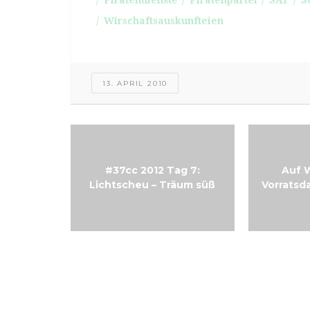
Piratendienste
Piratenpartei
SAF
S
Wirschaftsauskunfteien
13. APRIL 2010
#37cc 2012 Tag 7:
Auf 
Lichtscheu – Träum süß
Vorratsd