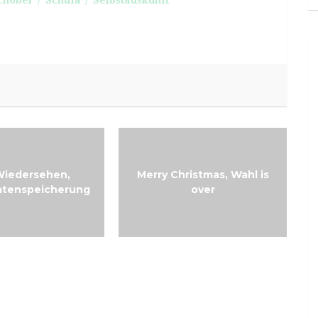
chober
Schufa
Selbstauskunft
Wiedersehen,
Merry Christmas, Wahl is
atenspeicherung
over