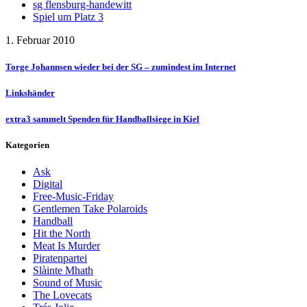
sg flensburg-handewitt
Spiel um Platz 3
1. Februar 2010
Torge Johannsen wieder bei der SG – zumindest im Internet
Linkshänder
extra3 sammelt Spenden für Handballsiege in Kiel
Kategorien
Ask
Digital
Free-Music-Friday
Gentlemen Take Polaroids
Handball
Hit the North
Meat Is Murder
Piratenpartei
Slàinte Mhath
Sound of Music
The Lovecats