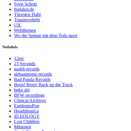
Sven Scholz
thafaker.de
Thorsten Dahl
Traumverliebt
Ulf.
Webthemen
Wo die Spinne mit dem Tofu tanzt
Netlabels
12rec
23 Seconds
aaahh records
airbagpromo records
Bad Panda Records
Beep! Beep! Back up the Truck
beko dsl
BFW recordings
Clinical Archives
EardrumsPop
Headphonica
iD.EOLOGY
Lost Children
Mimonot