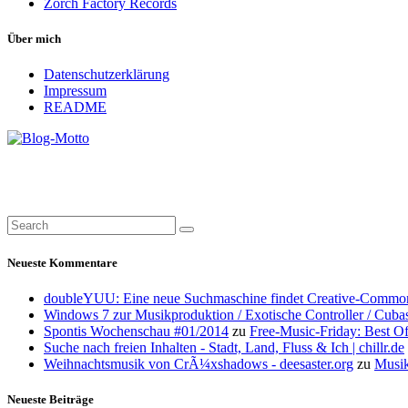
Zorch Factory Records
Über mich
Datenschutzerklärung
Impressum
README
Neueste Kommentare
doubleYUU: Eine neue Suchmaschine findet Creative-Common
Windows 7 zur Musikproduktion / Exotische Controller / Cuba
Spontis Wochenschau #01/2014
zu
Free-Music-Friday: Best O
Suche nach freien Inhalten - Stadt, Land, Fluss & Ich | chillr.de
Weihnachtsmusik von CrÃ¼xshadows - deesaster.org
zu
Musik
Neueste Beiträge