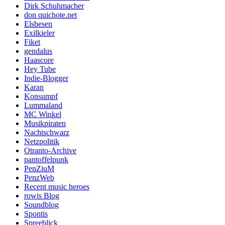
Dirk Schuhmacher
don quichote.net
Elsbesen
Exilkieler
Fiket
gendalus
Haascore
Hey Tube
Indie-Blogger
Karan
Konsumpf
Lummaland
MC Winkel
Musikpiraten
Nachtschwarz
Netzpolitik
Otranto-Archive
pantoffelpunk
PenZiuM
PenzWeb
Recent music heroes
rowis Blog
Soundblog
Spontis
Spreeblick