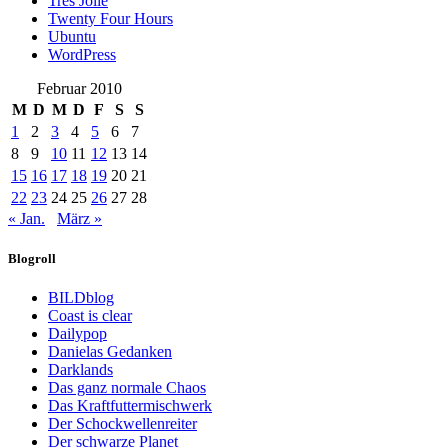
Trés Jolie
Twenty Four Hours
Ubuntu
WordPress
Februar 2010
M
D
M
D
F
S
S
1
2
3
4
5
6
7
8
9
10
11
12
13
14
15
16
17
18
19
20
21
22
23
24
25
26
27
28
« Jan.
März »
Blogroll
BILDblog
Coast is clear
Dailypop
Danielas Gedanken
Darklands
Das ganz normale Chaos
Das Kraftfuttermischwerk
Der Schockwellenreiter
Der schwarze Planet