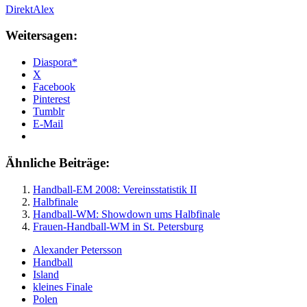
DirektAlex
Weitersagen:
Diaspora*
X
Facebook
Pinterest
Tumblr
E-Mail
Ähnliche Beiträge:
Handball-EM 2008: Vereinsstatistik II
Halbfinale
Handball-WM: Showdown ums Halbfinale
Frauen-Handball-WM in St. Petersburg
Alexander Petersson
Handball
Island
kleines Finale
Polen