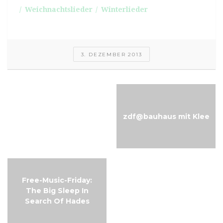
Weichnachtslieder
Winterlieder
3. DEZEMBER 2013
Musikalischer
Adventskalender 2015
zdf@bauhaus mit Klee
Tür 12
Free-Music-Friday:
The Big Sleep In
Search Of Hades