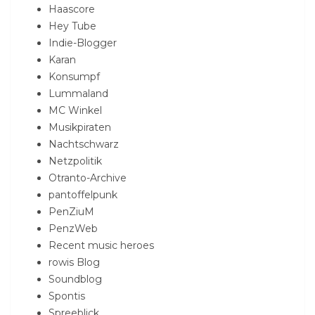
Haascore
Hey Tube
Indie-Blogger
Karan
Konsumpf
Lummaland
MC Winkel
Musikpiraten
Nachtschwarz
Netzpolitik
Otranto-Archive
pantoffelpunk
PenZiuM
PenzWeb
Recent music heroes
rowis Blog
Soundblog
Spontis
Spreeblick