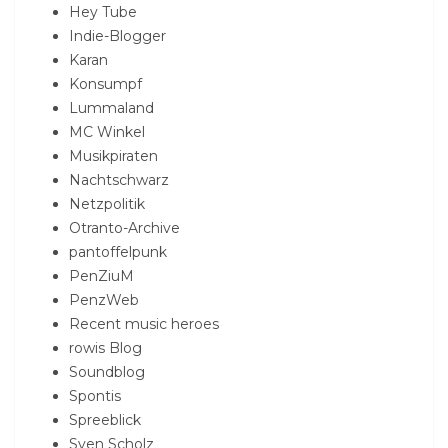
Hey Tube
Indie-Blogger
Karan
Konsumpf
Lummaland
MC Winkel
Musikpiraten
Nachtschwarz
Netzpolitik
Otranto-Archive
pantoffelpunk
PenZiuM
PenzWeb
Recent music heroes
rowis Blog
Soundblog
Spontis
Spreeblick
Sven Scholz