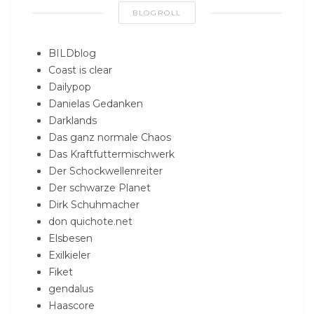
BLOGROLL
BILDblog
Coast is clear
Dailypop
Danielas Gedanken
Darklands
Das ganz normale Chaos
Das Kraftfuttermischwerk
Der Schockwellenreiter
Der schwarze Planet
Dirk Schuhmacher
don quichote.net
Elsbesen
Exilkieler
Fiket
gendalus
Haascore