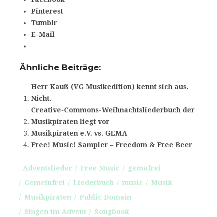
Pinterest
Tumblr
E-Mail
Ähnliche Beiträge:
Herr Kauß (VG Musikedition) kennt sich aus.
Nicht.
Creative-Commons-Weihnachtsliederbuch der
Musikpiraten liegt vor
Musikpiraten e.V. vs. GEMA
Free! Music! Sampler – Freedom & Free Beer
Adventslieder
Free Music
gemafrei
Gemeinfrei
Liederbuch
music
Musik
Musikpiraten
Public Domain
Singen im Advent
Songbook