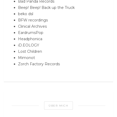
Bad Panda Records
Beep! Beep! Back up the Truck
beko dsl
BFW recordings
Clinical Archives
EardrumsPop
Headphonica
iD.EOLOGY
Lost Children
Mimonot
Zorch Factory Records
ÜBER MICH