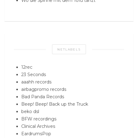
Wo die Spinne mit dem Tofu tanzt
NETLABELS
12rec
23 Seconds
aaahh records
airbagpromo records
Bad Panda Records
Beep! Beep! Back up the Truck
beko dsl
BFW recordings
Clinical Archives
EardrumsPop