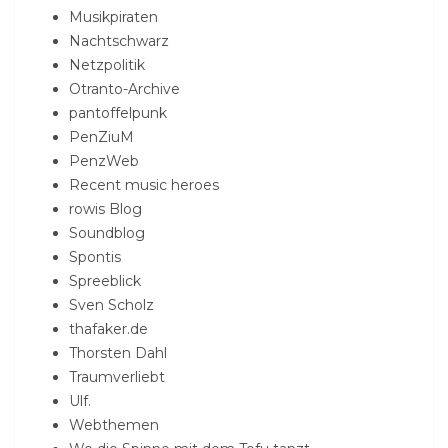
Musikpiraten
Nachtschwarz
Netzpolitik
Otranto-Archive
pantoffelpunk
PenZiuM
PenzWeb
Recent music heroes
rowis Blog
Soundblog
Spontis
Spreeblick
Sven Scholz
thafaker.de
Thorsten Dahl
Traumverliebt
Ulf.
Webthemen