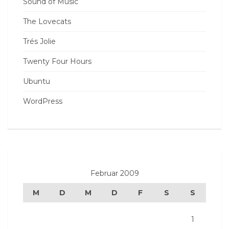
Sound of Music
The Lovecats
Trés Jolie
Twenty Four Hours
Ubuntu
WordPress
Februar 2009
M
D
M
D
F
S
S
1