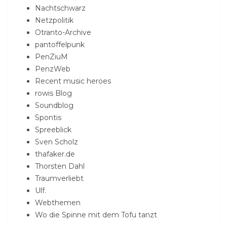
Nachtschwarz
Netzpolitik
Otranto-Archive
pantoffelpunk
PenZiuM
PenzWeb
Recent music heroes
rowis Blog
Soundblog
Spontis
Spreeblick
Sven Scholz
thafaker.de
Thorsten Dahl
Traumverliebt
Ulf.
Webthemen
Wo die Spinne mit dem Tofu tanzt