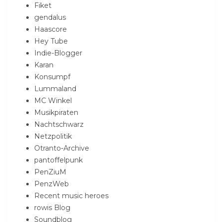
Fiket
gendalus
Haascore
Hey Tube
Indie-Blogger
Karan
Konsumpf
Lummaland
MC Winkel
Musikpiraten
Nachtschwarz
Netzpolitik
Otranto-Archive
pantoffelpunk
PenZiuM
PenzWeb
Recent music heroes
rowis Blog
Soundblog