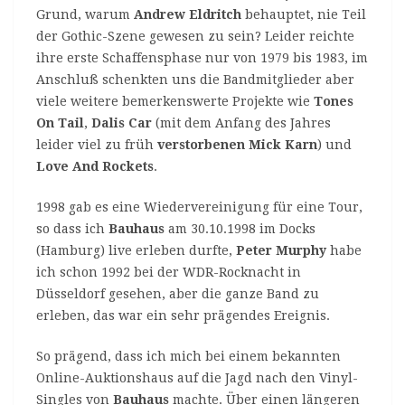
Grund, warum
Andrew Eldritch
behauptet, nie Teil
der Gothic-Szene gewesen zu sein? Leider reichte
ihre erste Schaffensphase nur von 1979 bis 1983, im
Anschluß schenkten uns die Bandmitglieder aber
viele weitere bemerkenswerte Projekte wie
Tones
On Tail
,
Dalis Car
(mit dem Anfang des Jahres
leider viel zu früh
verstorbenen
Mick Karn
) und
Love And Rockets
.
1998 gab es eine Wiedervereinigung für eine Tour,
so dass ich
Bauhaus
am 30.10.1998 im Docks
(Hamburg) live erleben durfte,
Peter Murphy
habe
ich schon 1992 bei der WDR-Rocknacht in
Düsseldorf gesehen, aber die ganze Band zu
erleben, das war ein sehr prägendes Ereignis.
So prägend, dass ich mich bei einem bekannten
Online-Auktionshaus auf die Jagd nach den Vinyl-
Singles von
Bauhaus
machte. Über einen längeren