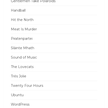
Gentlemen Take Polaroids
Handball
Hit the North
Meat Is Murder
Piratenpartei
Slàinte Mhath
Sound of Music
The Lovecats
Trés Jolie
Twenty Four Hours
Ubuntu
WordPress