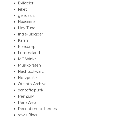
Exilkieler
Fiket
gendalus
Haascore
Hey Tube
Indie-Blogger
Karan
Konsumpf
Lummaland
MC Winkel
Musikpiraten
Nachtschwarz
Netzpolitik
Otranto-Archive
pantoffelpunk
PenZiuM
PenzWeb
Recent music heroes
rowis Blog