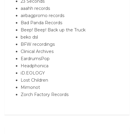
23 Seconds
aaahh records
airbagpromo records
Bad Panda Records
Beep! Beep! Back up the Truck
beko dsl
BFW recordings
Clinical Archives
EardrumsPop
Headphonica
iD.EOLOGY
Lost Children
Mimonot
Zorch Factory Records