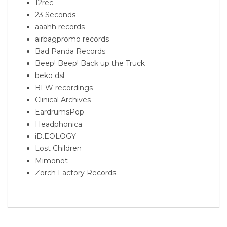
12rec
23 Seconds
aaahh records
airbagpromo records
Bad Panda Records
Beep! Beep! Back up the Truck
beko dsl
BFW recordings
Clinical Archives
EardrumsPop
Headphonica
iD.EOLOGY
Lost Children
Mimonot
Zorch Factory Records