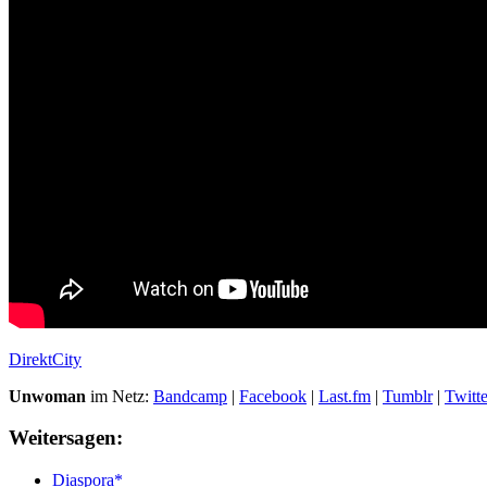
DirektCity
Unwoman
im Netz:
Bandcamp
|
Facebook
|
Last.fm
|
Tumblr
|
Twitte
Weitersagen:
Diaspora*