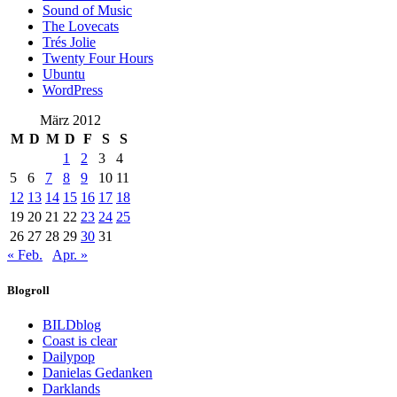
Sound of Music
The Lovecats
Trés Jolie
Twenty Four Hours
Ubuntu
WordPress
März 2012
M
D
M
D
F
S
S
1
2
3
4
5
6
7
8
9
10
11
12
13
14
15
16
17
18
19
20
21
22
23
24
25
26
27
28
29
30
31
« Feb.
Apr. »
Blogroll
BILDblog
Coast is clear
Dailypop
Danielas Gedanken
Darklands