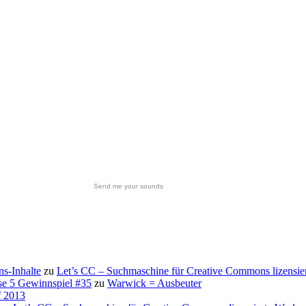
Send me your sounds
s-Inhalte
zu
Let’s CC – Suchmaschine für Creative Commons lizensie
se 5 Gewinnspiel #35
zu
Warwick = Ausbeuter
f 2013