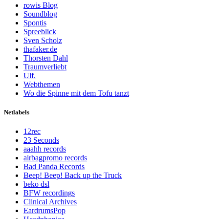
rowis Blog
Soundblog
Spontis
Spreeblick
Sven Scholz
thafaker.de
Thorsten Dahl
Traumverliebt
Ulf.
Webthemen
Wo die Spinne mit dem Tofu tanzt
Netlabels
12rec
23 Seconds
aaahh records
airbagpromo records
Bad Panda Records
Beep! Beep! Back up the Truck
beko dsl
BFW recordings
Clinical Archives
EardrumsPop