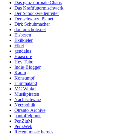
Das ganz normale Chaos
Das Kraftfuttermischwerk
Der Schockwellenreiter
Der schwarze Planet
Dirk Schuhmacher
don quichote.net
Elsbesen
Exilkieler
Fiket
gendalus
Haascore
Hey Tube
Indie-Blogger
Karan
Konsumpf
Lummaland
MC Winkel
Musikpiraten
Nachtschwarz
Netzpolitik
Otranto-Archive
pantoffelpunk
PenZiuM
PenzWeb
Recent music heroes