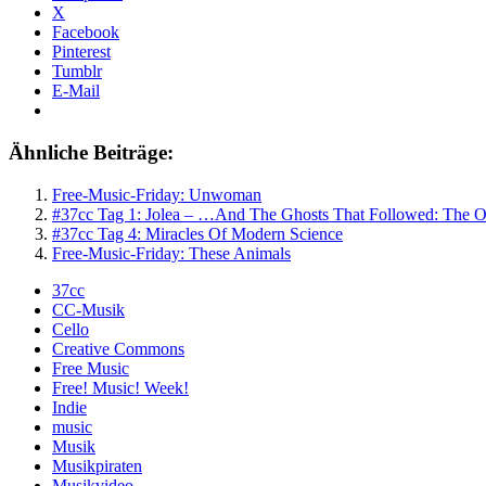
X
Facebook
Pinterest
Tumblr
E-Mail
Ähnliche Beiträge:
Free-Music-Friday: Unwoman
#37cc Tag 1: Jolea – …And The Ghosts That Followed: The O
#37cc Tag 4: Miracles Of Modern Science
Free-Music-Friday: These Animals
37cc
CC-Musik
Cello
Creative Commons
Free Music
Free! Music! Week!
Indie
music
Musik
Musikpiraten
Musikvideo