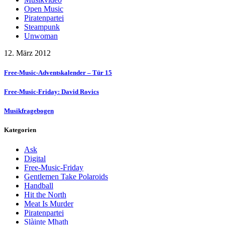
Open Music
Piratenpartei
Steampunk
Unwoman
12. März 2012
Free-Music-Adventskalender – Tür 15
Free-Music-Friday: David Rovics
Musikfragebogen
Kategorien
Ask
Digital
Free-Music-Friday
Gentlemen Take Polaroids
Handball
Hit the North
Meat Is Murder
Piratenpartei
Slàinte Mhath