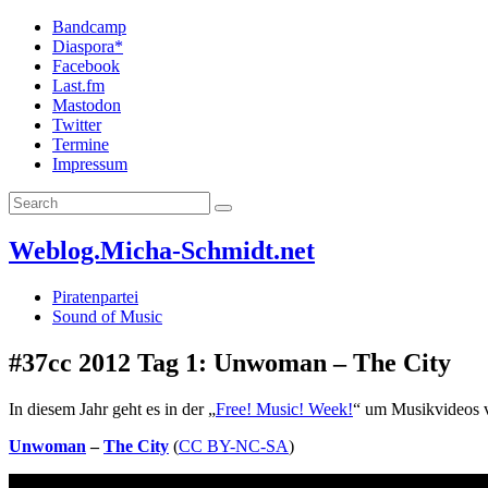
Bandcamp
Diaspora*
Facebook
Last.fm
Mastodon
Twitter
Termine
Impressum
Weblog.Micha-Schmidt.net
Piratenpartei
Sound of Music
#37cc 2012 Tag 1: Unwoman – The City
In diesem Jahr geht es in der „
Free! Music! Week!
“ um Musikvideos
Unwoman
–
The City
(
CC BY-NC-SA
)