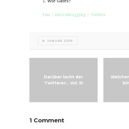
Wie Gates?
Fun
microblogging
Twitter
8. JANUAR 2009
Darüber lacht der
Welcher
Twitterer… Vol. III
bi
1 Comment