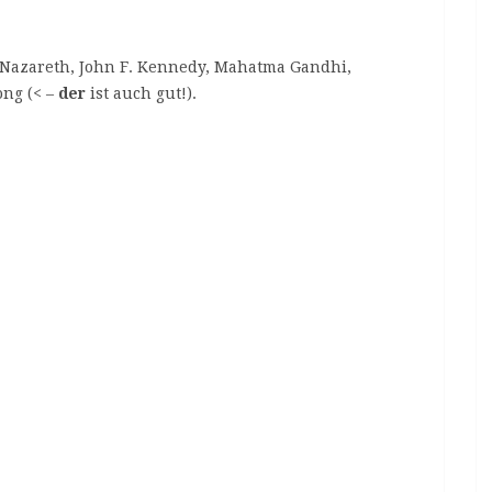
n Nazareth, John F. Kennedy, Mahatma Gandhi,
ong (< –
der
ist auch gut!).