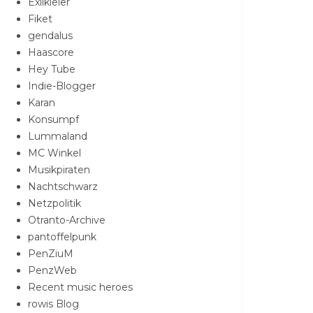
Exilkieler
Fiket
gendalus
Haascore
Hey Tube
Indie-Blogger
Karan
Konsumpf
Lummaland
MC Winkel
Musikpiraten
Nachtschwarz
Netzpolitik
Otranto-Archive
pantoffelpunk
PenZiuM
PenzWeb
Recent music heroes
rowis Blog