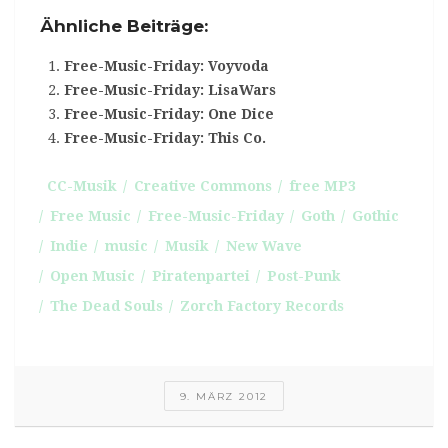
Ähnliche Beiträge:
Free-Music-Friday: Voyvoda
Free-Music-Friday: LisaWars
Free-Music-Friday: One Dice
Free-Music-Friday: This Co.
CC-Musik
Creative Commons
free MP3
Free Music
Free-Music-Friday
Goth
Gothic
Indie
music
Musik
New Wave
Open Music
Piratenpartei
Post-Punk
The Dead Souls
Zorch Factory Records
9. MÄRZ 2012