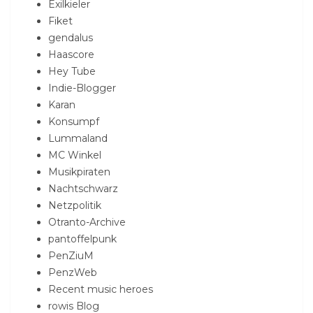
Exilkieler
Fiket
gendalus
Haascore
Hey Tube
Indie-Blogger
Karan
Konsumpf
Lummaland
MC Winkel
Musikpiraten
Nachtschwarz
Netzpolitik
Otranto-Archive
pantoffelpunk
PenZiuM
PenzWeb
Recent music heroes
rowis Blog