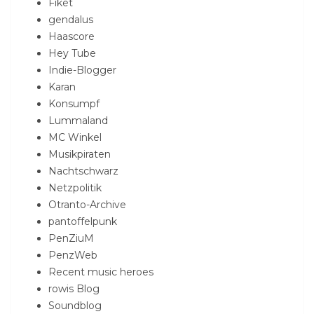
Fiket
gendalus
Haascore
Hey Tube
Indie-Blogger
Karan
Konsumpf
Lummaland
MC Winkel
Musikpiraten
Nachtschwarz
Netzpolitik
Otranto-Archive
pantoffelpunk
PenZiuM
PenzWeb
Recent music heroes
rowis Blog
Soundblog