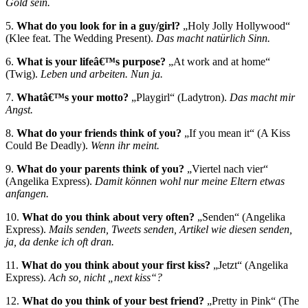
Gold sein.
5.
What do you look for in a guy/girl?
„Holy Jolly Hollywood“
(Klee feat. The Wedding Present).
Das macht natürlich Sinn.
6.
What is your lifeâ€™s purpose?
„At work and at home“
(Twig).
Leben und arbeiten. Nun ja.
7.
Whatâ€™s your motto?
„Playgirl“ (Ladytron).
Das macht mir
Angst.
8.
What do your friends think of you?
„If you mean it“ (A Kiss
Could Be Deadly).
Wenn ihr meint.
9.
What do your parents think of you?
„Viertel nach vier“
(Angelika Express).
Damit können wohl nur meine Eltern etwas
anfangen.
10.
What do you think about very often?
„Senden“ (Angelika
Express).
Mails senden, Tweets senden, Artikel wie diesen senden,
ja, da denke ich oft dran.
11.
What do you think about your first kiss?
„Jetzt“ (Angelika
Express).
Ach so, nicht „next kiss“?
12.
What do you think of your best friend?
„Pretty in Pink“ (The