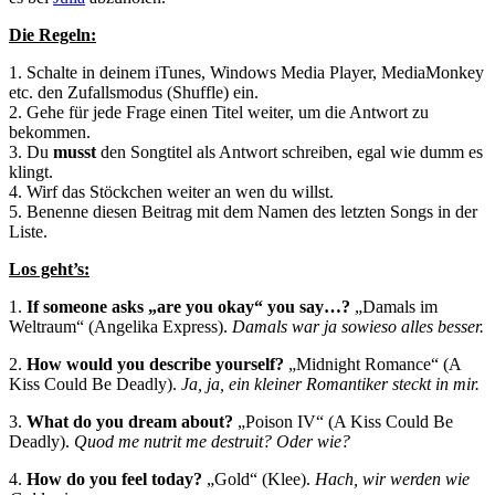
Die Regeln:
1. Schalte in deinem iTunes, Windows Media Player, MediaMonkey
etc. den Zufallsmodus (Shuffle) ein.
2. Gehe für jede Frage einen Titel weiter, um die Antwort zu
bekommen.
3. Du
musst
den Songtitel als Antwort schreiben, egal wie dumm es
klingt.
4. Wirf das Stöckchen weiter an wen du willst.
5. Benenne diesen Beitrag mit dem Namen des letzten Songs in der
Liste.
Los geht’s:
1.
If someone asks „are you okay“ you say…?
„Damals im
Weltraum“ (Angelika Express).
Damals war ja sowieso alles besser.
2.
How would you describe yourself?
„Midnight Romance“ (A
Kiss Could Be Deadly).
Ja, ja, ein kleiner Romantiker steckt in mir.
3.
What do you dream about?
„Poison IV“ (A Kiss Could Be
Deadly).
Quod me nutrit me destruit? Oder wie?
4.
How do you feel today?
„Gold“ (Klee).
Hach, wir werden wie