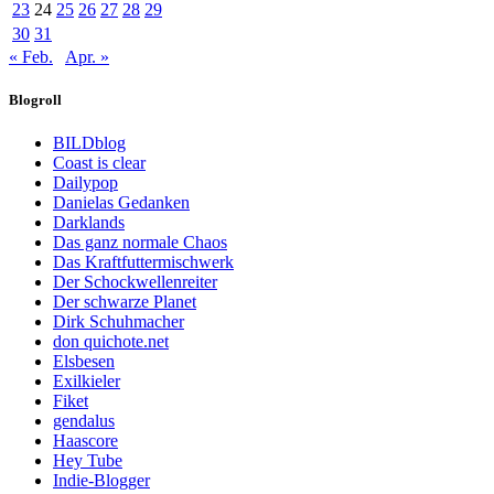
23
24
25
26
27
28
29
30
31
« Feb.
Apr. »
Blogroll
BILDblog
Coast is clear
Dailypop
Danielas Gedanken
Darklands
Das ganz normale Chaos
Das Kraftfuttermischwerk
Der Schockwellenreiter
Der schwarze Planet
Dirk Schuhmacher
don quichote.net
Elsbesen
Exilkieler
Fiket
gendalus
Haascore
Hey Tube
Indie-Blogger