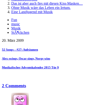
Das ist aber auch fies mit diesen Kiss-Masken…
Ohne Musik wäre das Leben ein Irrtum.
Eine Landjugend mit Musik
Fun
music
Musik
StÃ¶ckchen
20. März 2009
52 Songs – #27: Aufräumen
Alex swings, Oscar sings, Norge wins
Musikalischer Adventskalender 2015 Tür 9
2 Comments