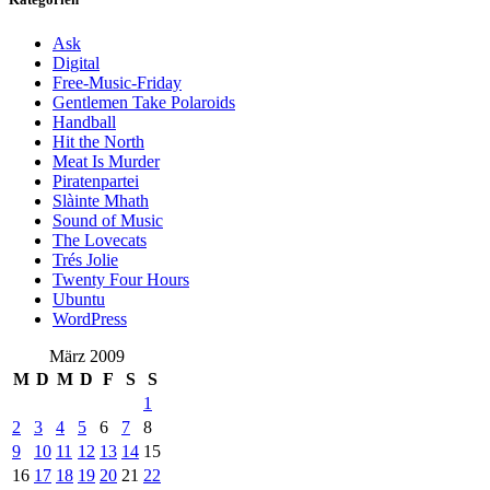
Ask
Digital
Free-Music-Friday
Gentlemen Take Polaroids
Handball
Hit the North
Meat Is Murder
Piratenpartei
Slàinte Mhath
Sound of Music
The Lovecats
Trés Jolie
Twenty Four Hours
Ubuntu
WordPress
März 2009
M
D
M
D
F
S
S
1
2
3
4
5
6
7
8
9
10
11
12
13
14
15
16
17
18
19
20
21
22