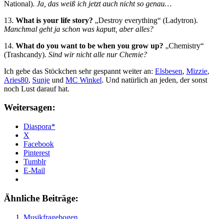
National).
Ja, das weiß ich jetzt auch nicht so genau…
13.
What is your life story?
„Destroy everything“ (Ladytron).
Manchmal geht ja schon was kaputt, aber alles?
14.
What do you want to be when you grow up?
„Chemistry“
(Trashcandy).
Sind wir nicht alle nur Chemie?
Ich gebe das Stöckchen sehr gespannt weiter an:
Elsbesen
,
Mizzie
,
Aries80
,
Sunje
und
MC Winkel
. Und natürlich an jeden, der sonst
noch Lust darauf hat.
Weitersagen:
Diaspora*
X
Facebook
Pinterest
Tumblr
E-Mail
Ähnliche Beiträge:
Musikfragebogen