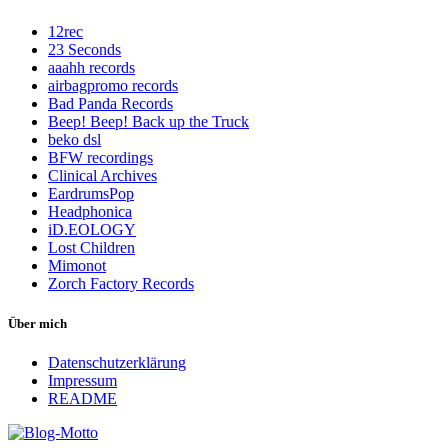
12rec
23 Seconds
aaahh records
airbagpromo records
Bad Panda Records
Beep! Beep! Back up the Truck
beko dsl
BFW recordings
Clinical Archives
EardrumsPop
Headphonica
iD.EOLOGY
Lost Children
Mimonot
Zorch Factory Records
Über mich
Datenschutzerklärung
Impressum
README