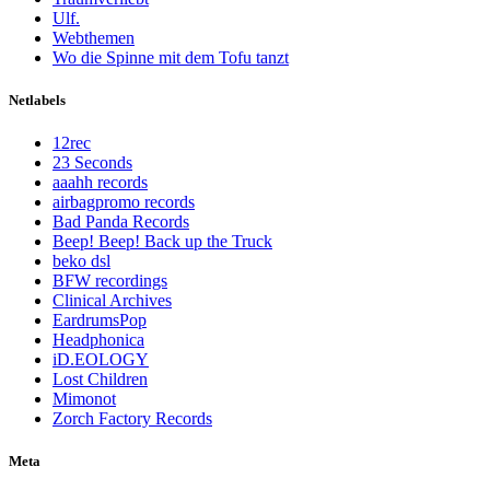
Ulf.
Webthemen
Wo die Spinne mit dem Tofu tanzt
Netlabels
12rec
23 Seconds
aaahh records
airbagpromo records
Bad Panda Records
Beep! Beep! Back up the Truck
beko dsl
BFW recordings
Clinical Archives
EardrumsPop
Headphonica
iD.EOLOGY
Lost Children
Mimonot
Zorch Factory Records
Meta