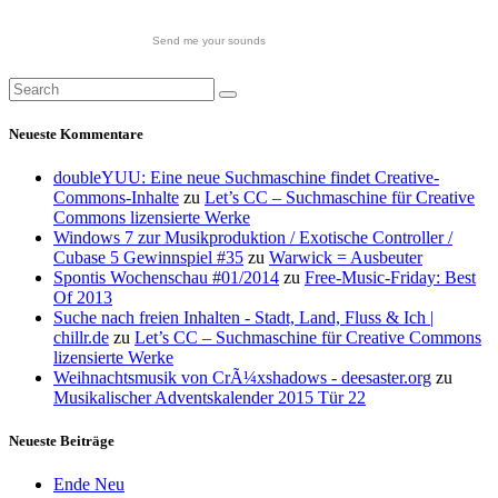
Send me your sounds
Neueste Kommentare
doubleYUU: Eine neue Suchmaschine findet Creative-
Commons-Inhalte
zu
Let’s CC – Suchmaschine für Creative
Commons lizensierte Werke
Windows 7 zur Musikproduktion / Exotische Controller /
Cubase 5 Gewinnspiel #35
zu
Warwick = Ausbeuter
Spontis Wochenschau #01/2014
zu
Free-Music-Friday: Best
Of 2013
Suche nach freien Inhalten - Stadt, Land, Fluss & Ich |
chillr.de
zu
Let’s CC – Suchmaschine für Creative Commons
lizensierte Werke
Weihnachtsmusik von CrÃ¼xshadows - deesaster.org
zu
Musikalischer Adventskalender 2015 Tür 22
Neueste Beiträge
Ende Neu