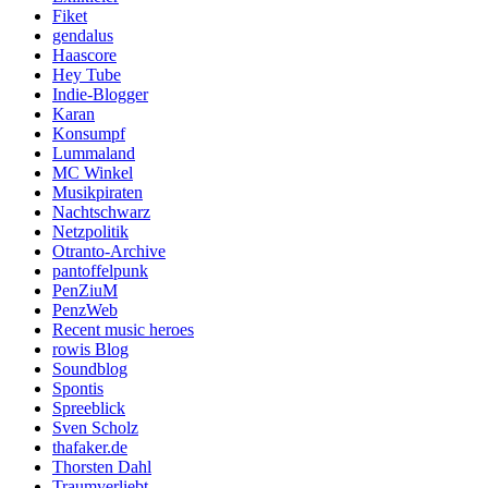
Fiket
gendalus
Haascore
Hey Tube
Indie-Blogger
Karan
Konsumpf
Lummaland
MC Winkel
Musikpiraten
Nachtschwarz
Netzpolitik
Otranto-Archive
pantoffelpunk
PenZiuM
PenzWeb
Recent music heroes
rowis Blog
Soundblog
Spontis
Spreeblick
Sven Scholz
thafaker.de
Thorsten Dahl
Traumverliebt