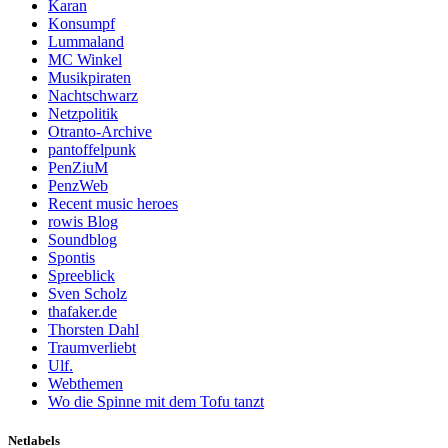
Karan
Konsumpf
Lummaland
MC Winkel
Musikpiraten
Nachtschwarz
Netzpolitik
Otranto-Archive
pantoffelpunk
PenZiuM
PenzWeb
Recent music heroes
rowis Blog
Soundblog
Spontis
Spreeblick
Sven Scholz
thafaker.de
Thorsten Dahl
Traumverliebt
Ulf.
Webthemen
Wo die Spinne mit dem Tofu tanzt
Netlabels