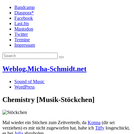
Bandcamp
Diaspora*
Facebook
Last.fm
Mastodon
Twitter
Termine
Impressum
Weblog.Micha-Schmidt.net
Sound of Music
WordPress
Chemistry [Musik-Stöckchen]
Mal wieder ein Stöchen zum Zeitvertreib, da
Konna
(dir sei
verziehen) es mir nicht zugeworfen hat, habe ich
Tiffy
losgeschickt,
es bei
Julia
abzuholen.