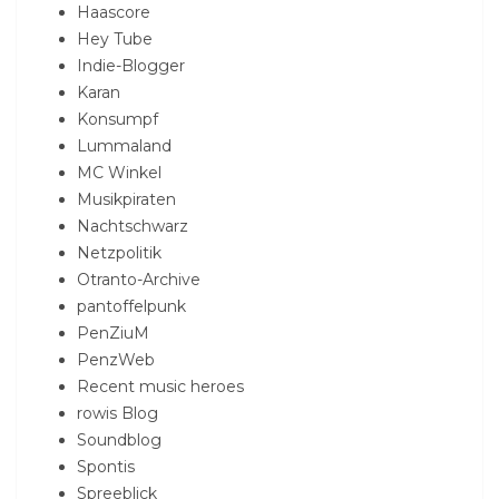
Haascore
Hey Tube
Indie-Blogger
Karan
Konsumpf
Lummaland
MC Winkel
Musikpiraten
Nachtschwarz
Netzpolitik
Otranto-Archive
pantoffelpunk
PenZiuM
PenzWeb
Recent music heroes
rowis Blog
Soundblog
Spontis
Spreeblick