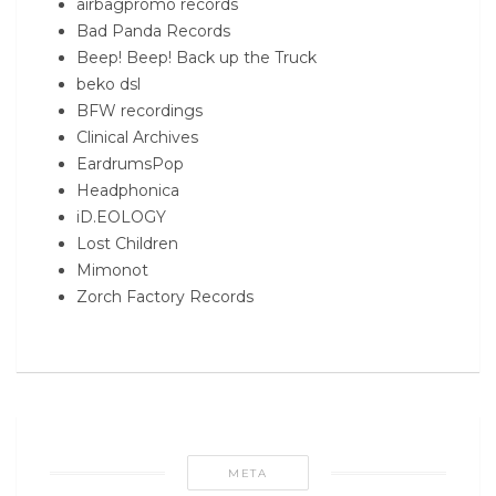
airbagpromo records
Bad Panda Records
Beep! Beep! Back up the Truck
beko dsl
BFW recordings
Clinical Archives
EardrumsPop
Headphonica
iD.EOLOGY
Lost Children
Mimonot
Zorch Factory Records
META