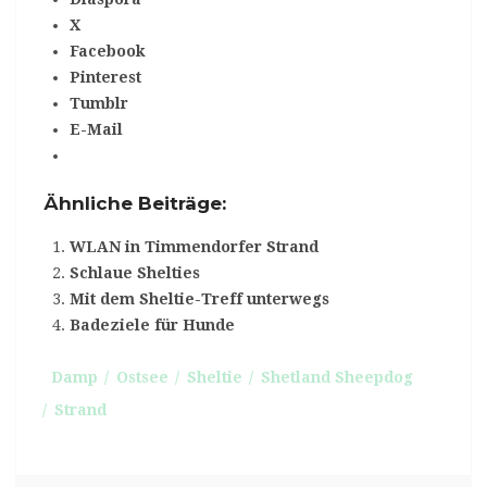
X
Facebook
Pinterest
Tumblr
E-Mail
Ähnliche Beiträge:
WLAN in Timmendorfer Strand
Schlaue Shelties
Mit dem Sheltie-Treff unterwegs
Badeziele für Hunde
Damp
Ostsee
Sheltie
Shetland Sheepdog
Strand