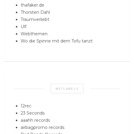
thafaker.de
Thorsten Dahl
Traumverliebt
Ulf.
Webthemen
Wo die Spinne mit dem Tofu tanzt
NETLABELS
12rec
23 Seconds
aaahh records
airbagpromo records