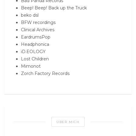
Bad Panda Records
Beep! Beep! Back up the Truck
beko dsl
BFW recordings
Clinical Archives
EardrumsPop
Headphonica
iD.EOLOGY
Lost Children
Mimonot
Zorch Factory Records
ÜBER MICH