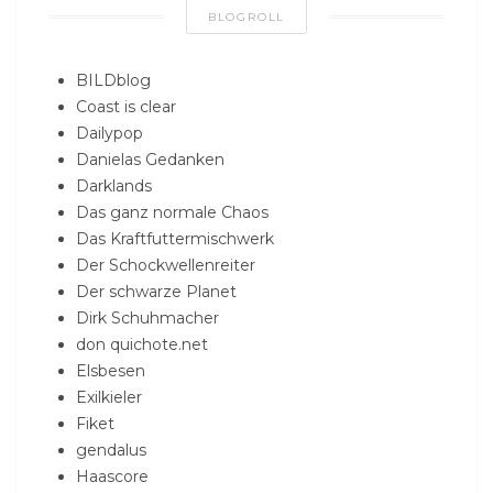
BLOGROLL
BILDblog
Coast is clear
Dailypop
Danielas Gedanken
Darklands
Das ganz normale Chaos
Das Kraftfuttermischwerk
Der Schockwellenreiter
Der schwarze Planet
Dirk Schuhmacher
don quichote.net
Elsbesen
Exilkieler
Fiket
gendalus
Haascore