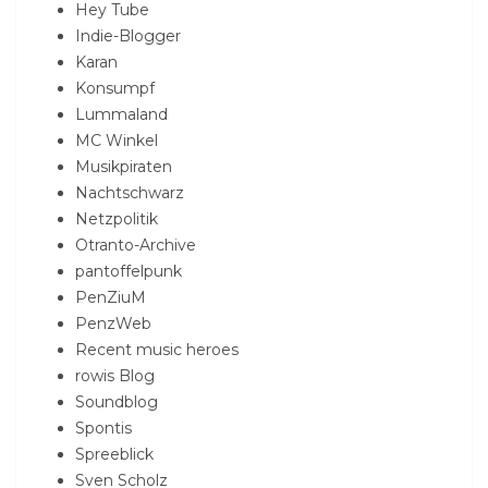
Hey Tube
Indie-Blogger
Karan
Konsumpf
Lummaland
MC Winkel
Musikpiraten
Nachtschwarz
Netzpolitik
Otranto-Archive
pantoffelpunk
PenZiuM
PenzWeb
Recent music heroes
rowis Blog
Soundblog
Spontis
Spreeblick
Sven Scholz